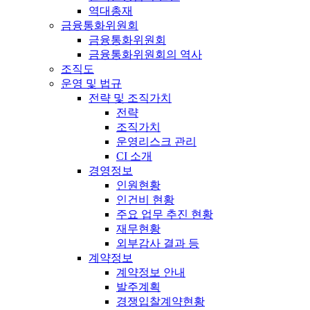
역대총재
금융통화위원회
금융통화위원회
금융통화위원회의 역사
조직도
운영 및 법규
전략 및 조직가치
전략
조직가치
운영리스크 관리
CI 소개
경영정보
인원현황
인건비 현황
주요 업무 추진 현황
재무현황
외부감사 결과 등
계약정보
계약정보 안내
발주계획
경쟁입찰계약현황