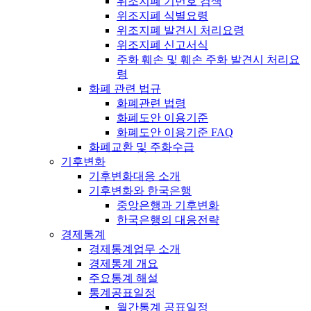
위조지폐 기번호 검색
위조지폐 식별요령
위조지폐 발견시 처리요령
위조지폐 신고서식
주화 훼손 및 훼손 주화 발견시 처리요
령
화폐 관련 법규
화폐관련 법령
화폐도안 이용기준
화폐도안 이용기준 FAQ
화폐교환 및 주화수급
기후변화
기후변화대응 소개
기후변화와 한국은행
중앙은행과 기후변화
한국은행의 대응전략
경제통계
경제통계업무 소개
경제통계 개요
주요통계 해설
통계공표일정
월간통계 공표일정