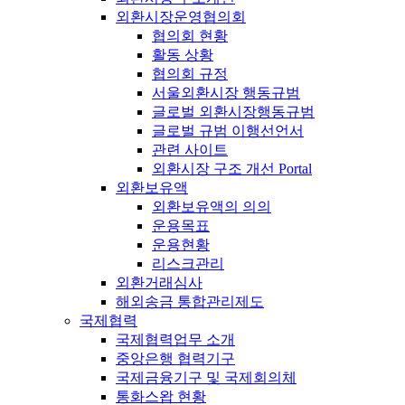
외환시장운영협의회
협의회 현황
활동 상황
협의회 규정
서울외환시장 행동규범
글로벌 외환시장행동규범
글로벌 규범 이행선언서
관련 사이트
외환시장 구조 개선 Portal
외환보유액
외환보유액의 의의
운용목표
운용현황
리스크관리
외환거래심사
해외송금 통합관리제도
국제협력
국제협력업무 소개
중앙은행 협력기구
국제금융기구 및 국제회의체
통화스왑 현황