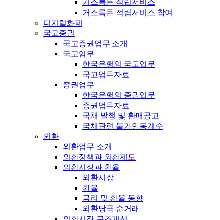
거스름돈 적립서비스
거스름돈 적립서비스 참여
디지털화폐
국고증권
국고증권업무 소개
국고업무
한국은행의 국고업무
국고업무자료
증권업무
한국은행의 증권업무
증권업무자료
국채 발행 및 환매공고
국채관련 물가연동계수
외환
외환업무 소개
외환정책과 외환제도
외환시장과 환율
외환시장
환율
금리 및 환율 동향
외환당국 순거래
외환시장 구조개선