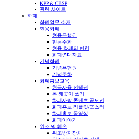
KPP & CBSP
관련 사이트
화폐
화폐업무 소개
현용화폐
현용은행권
현용주화
현용 화폐의 변천
화폐연대자료
기념화폐
기념은행권
기념주화
화폐홍보교육
현금사용 선택권
돈 깨끗이 쓰기
화폐사랑 콘텐츠 공모전
화폐홍보 리플릿/포스터
화폐홍보 동영상
화폐이야기
위조 및 훼손
위조방지장치