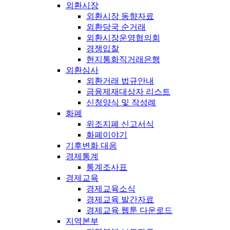
외환시장
외환시장 동향자료
외환당국 순거래
외환시장운영협의회
경쟁입찰
현지통화직거래은행
외환심사
외환거래 법규안내
금융제재대상자 리스트
신청양식 및 작성례
화폐
위조지폐 신고서식
화폐이야기
기후변화 대응
경제통계
통계조사표
경제교육
경제교육소식
경제교육 발간자료
경제교육 웹툰 다운로드
지역본부