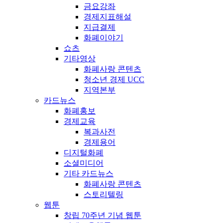
금요강좌
경제지표해설
지급결제
화폐이야기
쇼츠
기타영상
화폐사랑 콘텐츠
청소년 경제 UCC
지역본부
카드뉴스
화폐홍보
경제교육
복과사전
경제용어
디지털화폐
소셜미디어
기타 카드뉴스
화폐사랑 콘텐츠
스토리텔링
웹툰
창립 70주년 기념 웹툰