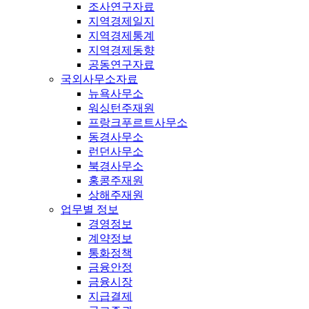
조사연구자료
지역경제일지
지역경제통계
지역경제동향
공동연구자료
국외사무소자료
뉴욕사무소
워싱턴주재원
프랑크푸르트사무소
동경사무소
런던사무소
북경사무소
홍콩주재원
상해주재원
업무별 정보
경영정보
계약정보
통화정책
금융안정
금융시장
지급결제