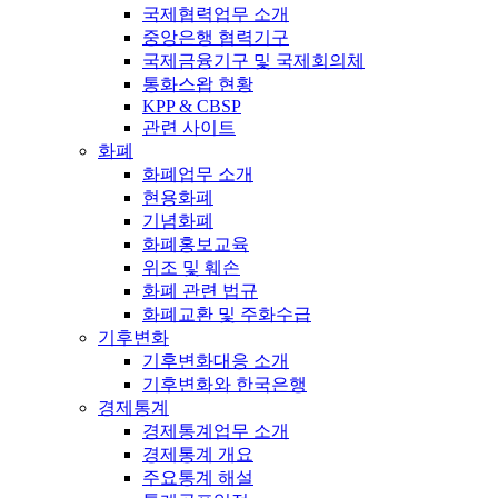
국제협력업무 소개
중앙은행 협력기구
국제금융기구 및 국제회의체
통화스왑 현황
KPP & CBSP
관련 사이트
화폐
화폐업무 소개
현용화폐
기념화폐
화폐홍보교육
위조 및 훼손
화폐 관련 법규
화폐교환 및 주화수급
기후변화
기후변화대응 소개
기후변화와 한국은행
경제통계
경제통계업무 소개
경제통계 개요
주요통계 해설