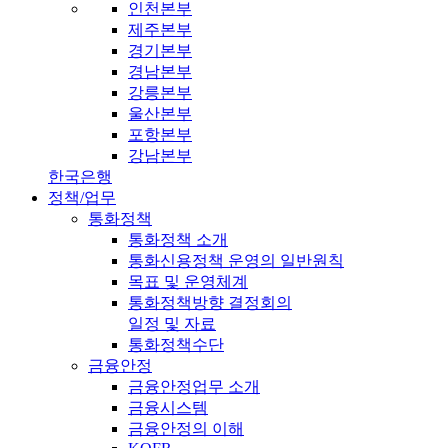
인천본부
제주본부
경기본부
경남본부
강릉본부
울산본부
포항본부
강남본부
한국은행
정책/업무
통화정책
통화정책 소개
통화신용정책 운영의 일반원칙
목표 및 운영체계
통화정책방향 결정회의
일정 및 자료
통화정책수단
금융안정
금융안정업무 소개
금융시스템
금융안정의 이해