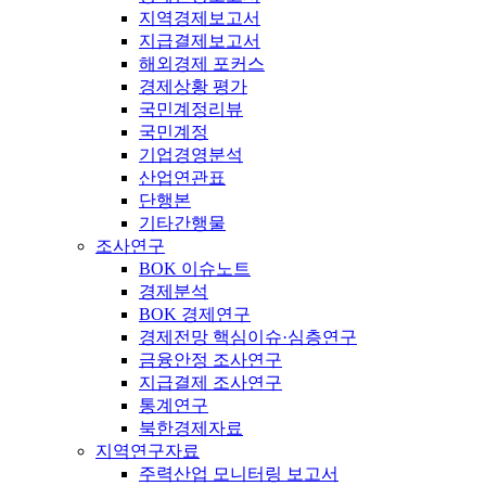
지역경제보고서
지급결제보고서
해외경제 포커스
경제상황 평가
국민계정리뷰
국민계정
기업경영분석
산업연관표
단행본
기타간행물
조사연구
BOK 이슈노트
경제분석
BOK 경제연구
경제전망 핵심이슈·심층연구
금융안정 조사연구
지급결제 조사연구
통계연구
북한경제자료
지역연구자료
주력산업 모니터링 보고서