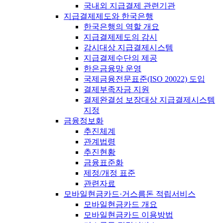
국내외 지급결제 관련기관
지급결제제도와 한국은행
한국은행의 역할 개요
지급결제제도의 감시
감시대상 지급결제시스템
지급결제수단의 제공
한은금융망 운영
국제금융전문표준(ISO 20022) 도입
결제부족자금 지원
결제완결성 보장대상 지급결제시스템
지정
금융정보화
추진체계
관계법령
추진현황
금융표준화
제정/개정 표준
관련자료
모바일현금카드·거스름돈 적립서비스
모바일현금카드 개요
모바일현금카드 이용방법