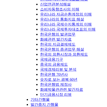
산업연관분석해설
소비자동향조사의 이해
우리나라 자금순환계정의 이해
우리나라의 통화지표 해설
우리나라 국제수지통계의 이해
우리나라 국제투자대조표의 이해
한국은행의 발권업무
화폐관련 발간자료
한국의 지급결제제도
한국은행의 증권업무 해설
한국의 외환시장과 외환제도
국제금융기구
중국의 금융제도
국제경제리뷰 및 분석
한국은행 70년사
숫자로 보는 광복 60년
한국은행법 제정사
화폐박물관관련 발간자료
단기금융시장 리뷰
기타간행물
발간중지 간행물