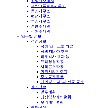
워싱턴주재원
프랑크푸르트사무소
동경사무소
런던사무소
북경사무소
홍콩주재원
상해주재원
업무별 정보
경영정보
국회 업무보고 자료
월별 대차대조표
외부감사 결과 등
윤리경영활동
사회공헌활동
민원처리기준표
정보공개목록
개인정보 제3자 제공 공개
계약정보
발주계획
경쟁입찰계약현황
수의계약현황
통화정책