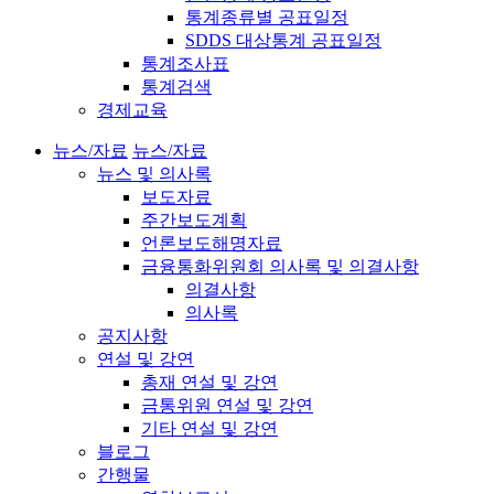
통계종류별 공표일정
SDDS 대상통계 공표일정
통계조사표
통계검색
경제교육
뉴스/자료
뉴스/자료
뉴스 및 의사록
보도자료
주간보도계획
언론보도해명자료
금융통화위원회 의사록 및 의결사항
의결사항
의사록
공지사항
연설 및 강연
총재 연설 및 강연
금통위원 연설 및 강연
기타 연설 및 강연
블로그
간행물