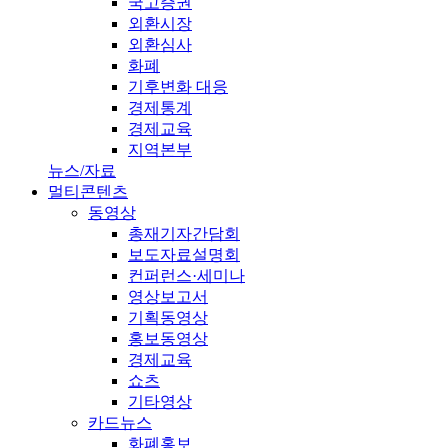
국고증권
외환시장
외환심사
화폐
기후변화 대응
경제통계
경제교육
지역본부
뉴스/자료
멀티콘텐츠
동영상
총재기자간담회
보도자료설명회
컨퍼런스·세미나
영상보고서
기획동영상
홍보동영상
경제교육
쇼츠
기타영상
카드뉴스
화폐홍보