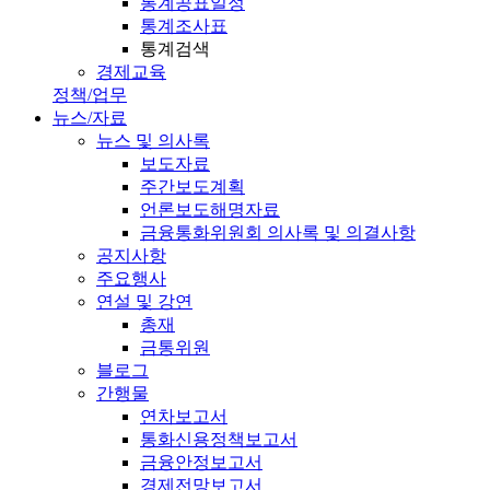
통계공표일정
통계조사표
통계검색
경제교육
정책/업무
뉴스/자료
뉴스 및 의사록
보도자료
주간보도계획
언론보도해명자료
금융통화위원회 의사록 및 의결사항
공지사항
주요행사
연설 및 강연
총재
금통위원
블로그
간행물
연차보고서
통화신용정책보고서
금융안정보고서
경제전망보고서