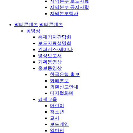
지역본부 보도자료
지역본부 공지사항
지역본부행사
멀티콘텐츠
멀티콘텐츠
동영상
총재기자간담회
보도자료설명회
컨퍼런스·세미나
영상보고서
기획동영상
홍보동영상
한국은행 홍보
화폐홍보
외환신고안내
디지털화폐
경제교육
어린이
청소년
교사
보드게임
일반인