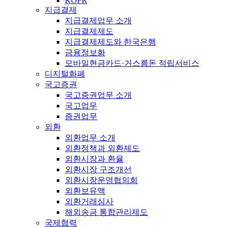
KOFR
지급결제
지급결제업무 소개
지급결제제도
지급결제제도와 한국은행
금융정보화
모바일현금카드·거스름돈 적립서비스
디지털화폐
국고증권
국고증권업무 소개
국고업무
증권업무
외환
외환업무 소개
외환정책과 외환제도
외환시장과 환율
외환시장 구조개선
외환시장운영협의회
외환보유액
외환거래심사
해외송금 통합관리제도
국제협력