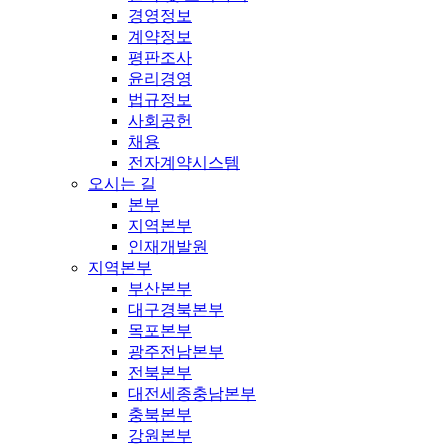
경영정보
계약정보
평판조사
윤리경영
법규정보
사회공헌
채용
전자계약시스템
오시는 길
본부
지역본부
인재개발원
지역본부
부산본부
대구경북본부
목포본부
광주전남본부
전북본부
대전세종충남본부
충북본부
강원본부