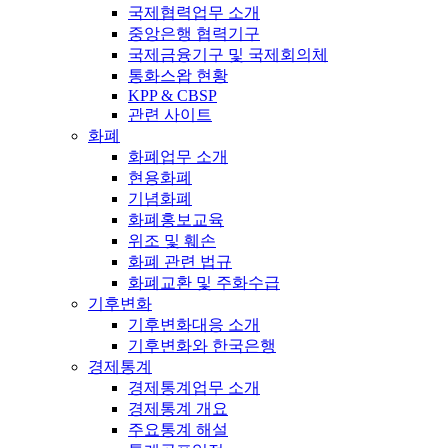
국제협력업무 소개
중앙은행 협력기구
국제금융기구 및 국제회의체
통화스왑 현황
KPP & CBSP
관련 사이트
화폐
화폐업무 소개
현용화폐
기념화폐
화폐홍보교육
위조 및 훼손
화폐 관련 법규
화폐교환 및 주화수급
기후변화
기후변화대응 소개
기후변화와 한국은행
경제통계
경제통계업무 소개
경제통계 개요
주요통계 해설