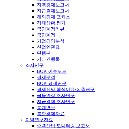
지역경제보고서
지급결제보고서
해외경제 포커스
경제상황 평가
국민계정리뷰
국민계정
기업경영분석
산업연관표
단행본
기타간행물
조사연구
BOK 이슈노트
경제분석
BOK 경제연구
경제전망 핵심이슈·심층연구
금융안정 조사연구
지급결제 조사연구
통계연구
북한경제자료
지역연구자료
주력산업 모니터링 보고서