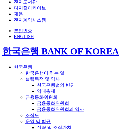
전자도서관
디지털아카이브
채용
전자계약시스템
본인인증
ENGLISH
한국은행 BANK OF KOREA
한국은행
한국은행이 하는 일
설립목적 및 역사
한국은행법의 변천
역대총재
금융통화위원회
금융통화위원회
금융통화위원회의 역사
조직도
운영 및 법규
전략 및 조직가치