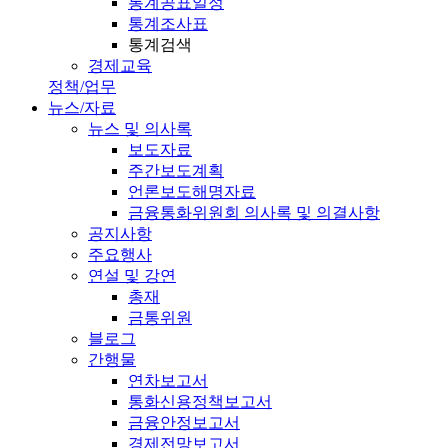
통계공표일정
통계조사표
통계검색
경제교육
정책/업무
뉴스/자료
뉴스 및 의사록
보도자료
주간보도계획
언론보도해명자료
금융통화위원회 의사록 및 의결사항
공지사항
주요행사
연설 및 강연
총재
금통위원
블로그
간행물
연차보고서
통화신용정책보고서
금융안정보고서
경제전망보고서