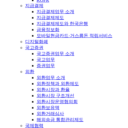
KOFR
지급결제
지급결제업무 소개
지급결제제도
지급결제제도와 한국은행
금융정보화
모바일현금카드·거스름돈 적립서비스
디지털화폐
국고증권
국고증권업무 소개
국고업무
증권업무
외환
외환업무 소개
외환정책과 외환제도
외환시장과 환율
외환시장 구조개선
외환시장운영협의회
외환보유액
외환거래심사
해외송금 통합관리제도
국제협력