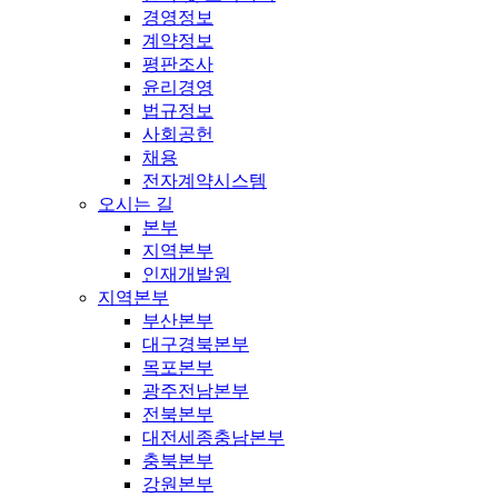
경영정보
계약정보
평판조사
윤리경영
법규정보
사회공헌
채용
전자계약시스템
오시는 길
본부
지역본부
인재개발원
지역본부
부산본부
대구경북본부
목포본부
광주전남본부
전북본부
대전세종충남본부
충북본부
강원본부