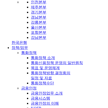
인천본부
제주본부
경기본부
경남본부
강릉본부
울산본부
포항본부
강남본부
한국은행
정책/업무
통화정책
통화정책 소개
통화신용정책 운영의 일반원칙
목표 및 운영체계
통화정책방향 결정회의
일정 및 자료
통화정책수단
금융안정
금융안정업무 소개
금융시스템
금융안정의 이해