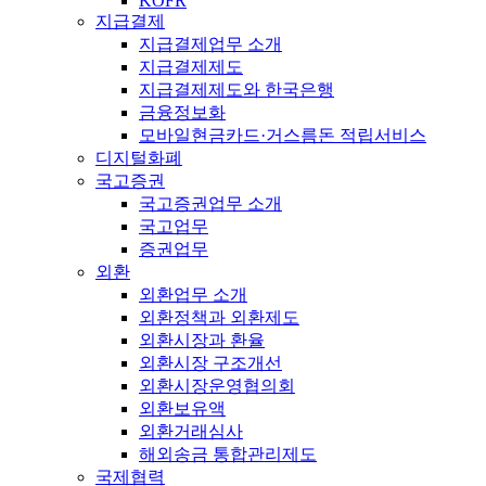
KOFR
지급결제
지급결제업무 소개
지급결제제도
지급결제제도와 한국은행
금융정보화
모바일현금카드·거스름돈 적립서비스
디지털화폐
국고증권
국고증권업무 소개
국고업무
증권업무
외환
외환업무 소개
외환정책과 외환제도
외환시장과 환율
외환시장 구조개선
외환시장운영협의회
외환보유액
외환거래심사
해외송금 통합관리제도
국제협력