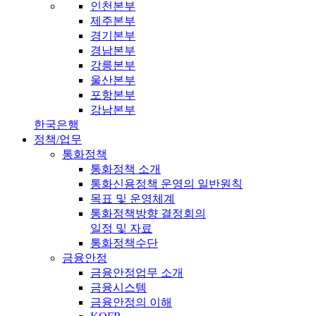
인천본부
제주본부
경기본부
경남본부
강릉본부
울산본부
포항본부
강남본부
한국은행
정책/업무
통화정책
통화정책 소개
통화신용정책 운영의 일반원칙
목표 및 운영체계
통화정책방향 결정회의
일정 및 자료
통화정책수단
금융안정
금융안정업무 소개
금융시스템
금융안정의 이해