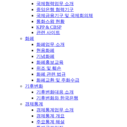
국제협력업무 소개
중앙은행 협력기구
국제금융기구 및 국제회의체
통화스왑 현황
KPP & CBSP
관련 사이트
화폐
화폐업무 소개
현용화폐
기념화폐
화폐홍보교육
위조 및 훼손
화폐 관련 법규
화폐교환 및 주화수급
기후변화
기후변화대응 소개
기후변화와 한국은행
경제통계
경제통계업무 소개
경제통계 개요
주요통계 해설