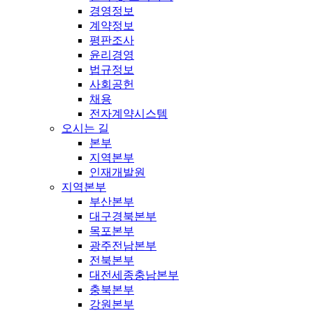
경영정보
계약정보
평판조사
윤리경영
법규정보
사회공헌
채용
전자계약시스템
오시는 길
본부
지역본부
인재개발원
지역본부
부산본부
대구경북본부
목포본부
광주전남본부
전북본부
대전세종충남본부
충북본부
강원본부