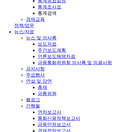
통계공표일정
통계조사표
통계검색
경제교육
정책/업무
뉴스/자료
뉴스 및 의사록
보도자료
주간보도계획
언론보도해명자료
금융통화위원회 의사록 및 의결사항
공지사항
주요행사
연설 및 강연
총재
금통위원
블로그
간행물
연차보고서
통화신용정책보고서
금융안정보고서
경제전망보고서