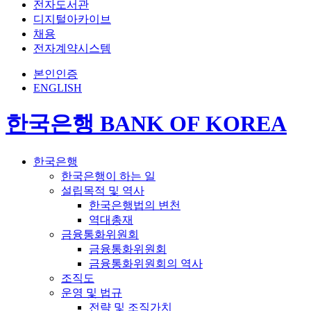
전자도서관
디지털아카이브
채용
전자계약시스템
본인인증
ENGLISH
한국은행 BANK OF KOREA
한국은행
한국은행이 하는 일
설립목적 및 역사
한국은행법의 변천
역대총재
금융통화위원회
금융통화위원회
금융통화위원회의 역사
조직도
운영 및 법규
전략 및 조직가치