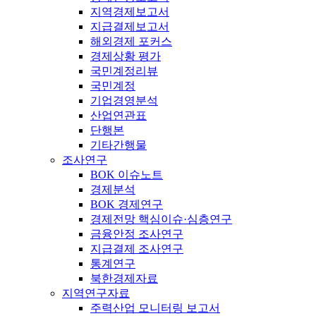
지역경제보고서
지급결제보고서
해외경제 포커스
경제상황 평가
국민계정리뷰
국민계정
기업경영분석
산업연관표
단행본
기타간행물
조사연구
BOK 이슈노트
경제분석
BOK 경제연구
경제전망 핵심이슈·심층연구
금융안정 조사연구
지급결제 조사연구
통계연구
북한경제자료
지역연구자료
주력산업 모니터링 보고서