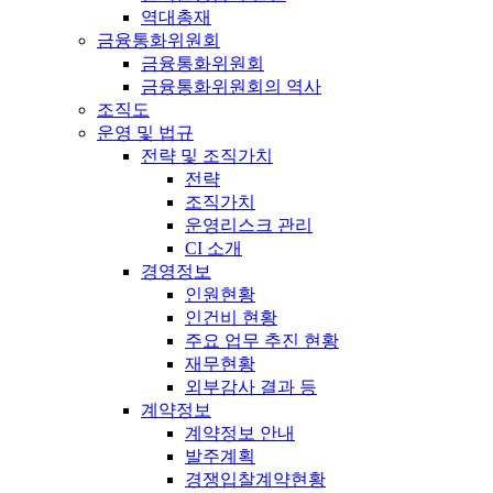
역대총재
금융통화위원회
금융통화위원회
금융통화위원회의 역사
조직도
운영 및 법규
전략 및 조직가치
전략
조직가치
운영리스크 관리
CI 소개
경영정보
인원현황
인건비 현황
주요 업무 추진 현황
재무현황
외부감사 결과 등
계약정보
계약정보 안내
발주계획
경쟁입찰계약현황