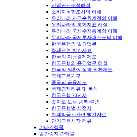
산업연관분석해설
소비자동향조사의 이해
우리나라 자금순환계정의 이해
우리나라의 통화지표 해설
우리나라 국제수지통계의 이해
우리나라 국제투자대조표의 이해
한국은행의 발권업무
화폐관련 발간자료
한국의 지급결제제도
한국은행의 증권업무 해설
한국의 외환시장과 외환제도
국제금융기구
중국의 금융제도
국제경제리뷰 및 분석
한국은행 70년사
숫자로 보는 광복 60년
한국은행법 제정사
화폐박물관관련 발간자료
단기금융시장 리뷰
기타간행물
발간중지 간행물