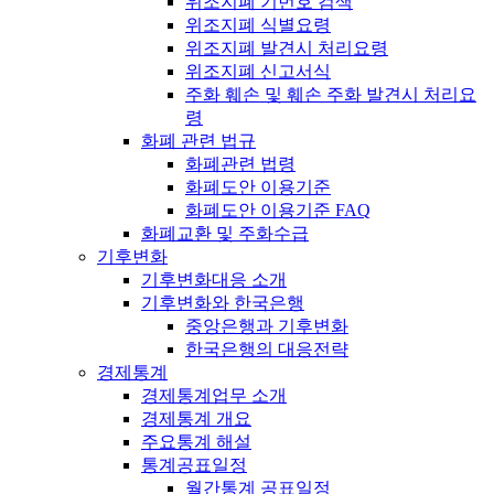
위조지폐 기번호 검색
위조지폐 식별요령
위조지폐 발견시 처리요령
위조지폐 신고서식
주화 훼손 및 훼손 주화 발견시 처리요
령
화폐 관련 법규
화폐관련 법령
화폐도안 이용기준
화폐도안 이용기준 FAQ
화폐교환 및 주화수급
기후변화
기후변화대응 소개
기후변화와 한국은행
중앙은행과 기후변화
한국은행의 대응전략
경제통계
경제통계업무 소개
경제통계 개요
주요통계 해설
통계공표일정
월간통계 공표일정