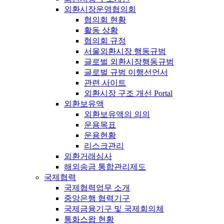
외환시장운영협의회
협의회 현황
활동 상황
협의회 규정
서울외환시장 행동규범
글로벌 외환시장행동규범
글로벌 규범 이행선언서
관련 사이트
외환시장 구조 개선 Portal
외환보유액
외환보유액의 의의
운용목표
운용현황
리스크관리
외환거래심사
해외송금 통합관리제도
국제협력
국제협력업무 소개
중앙은행 협력기구
국제금융기구 및 국제회의체
통화스왑 현황