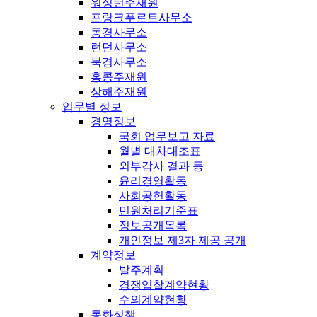
워싱턴주재원
프랑크푸르트사무소
동경사무소
런던사무소
북경사무소
홍콩주재원
상해주재원
업무별 정보
경영정보
국회 업무보고 자료
월별 대차대조표
외부감사 결과 등
윤리경영활동
사회공헌활동
민원처리기준표
정보공개목록
개인정보 제3자 제공 공개
계약정보
발주계획
경쟁입찰계약현황
수의계약현황
통화정책