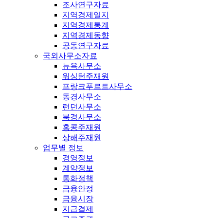
조사연구자료
지역경제일지
지역경제통계
지역경제동향
공동연구자료
국외사무소자료
뉴욕사무소
워싱턴주재원
프랑크푸르트사무소
동경사무소
런던사무소
북경사무소
홍콩주재원
상해주재원
업무별 정보
경영정보
계약정보
통화정책
금융안정
금융시장
지급결제