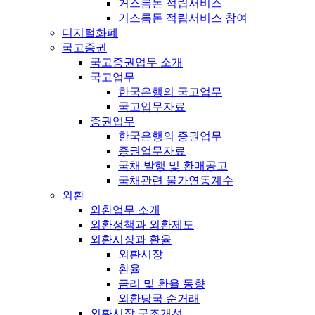
거스름돈 적립서비스
거스름돈 적립서비스 참여
디지털화폐
국고증권
국고증권업무 소개
국고업무
한국은행의 국고업무
국고업무자료
증권업무
한국은행의 증권업무
증권업무자료
국채 발행 및 환매공고
국채관련 물가연동계수
외환
외환업무 소개
외환정책과 외환제도
외환시장과 환율
외환시장
환율
금리 및 환율 동향
외환당국 순거래
외환시장 구조개선