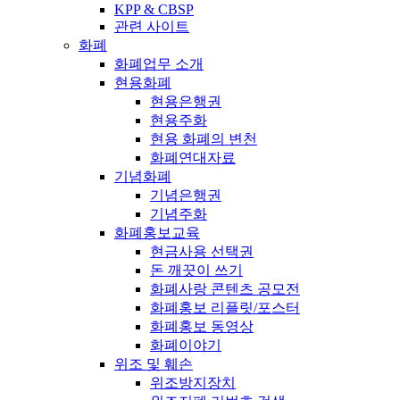
KPP & CBSP
관련 사이트
화폐
화폐업무 소개
현용화폐
현용은행권
현용주화
현용 화폐의 변천
화폐연대자료
기념화폐
기념은행권
기념주화
화폐홍보교육
현금사용 선택권
돈 깨끗이 쓰기
화폐사랑 콘텐츠 공모전
화폐홍보 리플릿/포스터
화폐홍보 동영상
화폐이야기
위조 및 훼손
위조방지장치