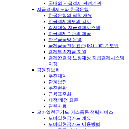
국내외 지급결제 관련기관
지급결제제도와 한국은행
한국은행의 역할 개요
지급결제제도의 감시
감시대상 지급결제시스템
지급결제수단의 제공
한은금융망 운영
국제금융전문표준(ISO 20022) 도입
결제부족자금 지원
결제완결성 보장대상 지급결제시스템
지정
금융정보화
추진체계
관계법령
추진현황
금융표준화
제정/개정 표준
관련자료
모바일현금카드·거스름돈 적립서비스
모바일현금카드 개요
모바일현금카드 이용방법