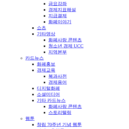
금요강좌
경제지표해설
지급결제
화폐이야기
쇼츠
기타영상
화폐사랑 콘텐츠
청소년 경제 UCC
지역본부
카드뉴스
화폐홍보
경제교육
복과사전
경제용어
디지털화폐
소셜미디어
기타 카드뉴스
화폐사랑 콘텐츠
스토리텔링
웹툰
창립 70주년 기념 웹툰