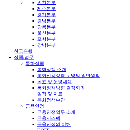
인천본부
제주본부
경기본부
경남본부
강릉본부
울산본부
포항본부
강남본부
한국은행
정책/업무
통화정책
통화정책 소개
통화신용정책 운영의 일반원칙
목표 및 운영체계
통화정책방향 결정회의
일정 및 자료
통화정책수단
금융안정
금융안정업무 소개
금융시스템
금융안정의 이해