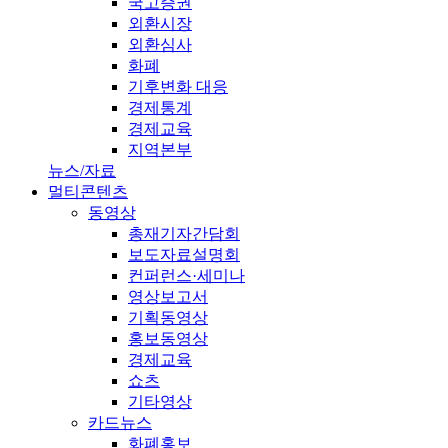
국고증권
외환시장
외환심사
화폐
기후변화 대응
경제통계
경제교육
지역본부
뉴스/자료
멀티콘텐츠
동영상
총재기자간담회
보도자료설명회
컨퍼런스·세미나
영상보고서
기획동영상
홍보동영상
경제교육
쇼츠
기타영상
카드뉴스
화폐홍보