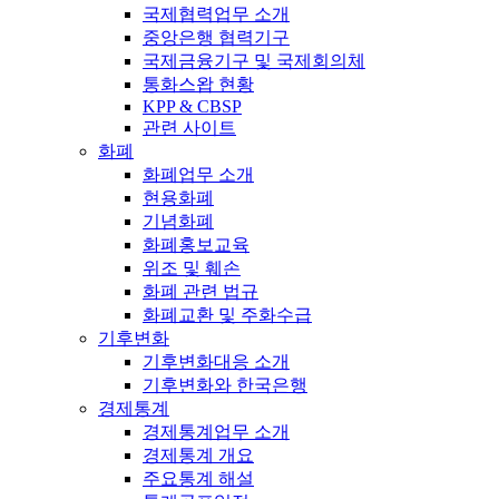
국제협력업무 소개
중앙은행 협력기구
국제금융기구 및 국제회의체
통화스왑 현황
KPP & CBSP
관련 사이트
화폐
화폐업무 소개
현용화폐
기념화폐
화폐홍보교육
위조 및 훼손
화폐 관련 법규
화폐교환 및 주화수급
기후변화
기후변화대응 소개
기후변화와 한국은행
경제통계
경제통계업무 소개
경제통계 개요
주요통계 해설