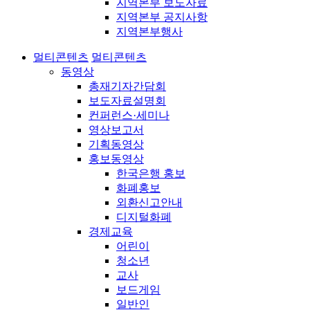
지역본부 보도자료
지역본부 공지사항
지역본부행사
멀티콘텐츠
멀티콘텐츠
동영상
총재기자간담회
보도자료설명회
컨퍼런스·세미나
영상보고서
기획동영상
홍보동영상
한국은행 홍보
화폐홍보
외환신고안내
디지털화폐
경제교육
어린이
청소년
교사
보드게임
일반인