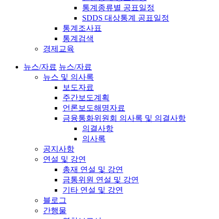
통계종류별 공표일정
SDDS 대상통계 공표일정
통계조사표
통계검색
경제교육
뉴스/자료
뉴스/자료
뉴스 및 의사록
보도자료
주간보도계획
언론보도해명자료
금융통화위원회 의사록 및 의결사항
의결사항
의사록
공지사항
연설 및 강연
총재 연설 및 강연
금통위원 연설 및 강연
기타 연설 및 강연
블로그
간행물