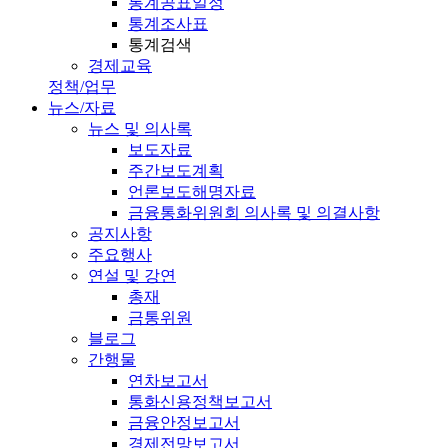
통계공표일정
통계조사표
통계검색
경제교육
정책/업무
뉴스/자료
뉴스 및 의사록
보도자료
주간보도계획
언론보도해명자료
금융통화위원회 의사록 및 의결사항
공지사항
주요행사
연설 및 강연
총재
금통위원
블로그
간행물
연차보고서
통화신용정책보고서
금융안정보고서
경제전망보고서