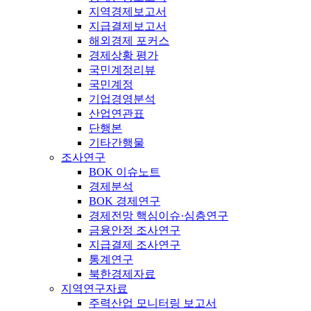
지역경제보고서
지급결제보고서
해외경제 포커스
경제상황 평가
국민계정리뷰
국민계정
기업경영분석
산업연관표
단행본
기타간행물
조사연구
BOK 이슈노트
경제분석
BOK 경제연구
경제전망 핵심이슈·심층연구
금융안정 조사연구
지급결제 조사연구
통계연구
북한경제자료
지역연구자료
주력산업 모니터링 보고서