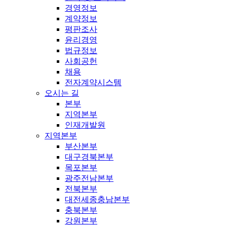
경영정보
계약정보
평판조사
윤리경영
법규정보
사회공헌
채용
전자계약시스템
오시는 길
본부
지역본부
인재개발원
지역본부
부산본부
대구경북본부
목포본부
광주전남본부
전북본부
대전세종충남본부
충북본부
강원본부