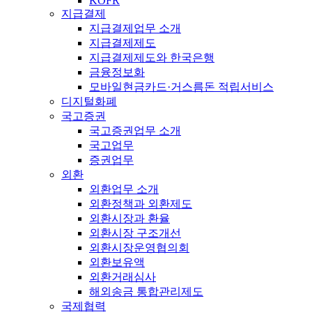
KOFR
지급결제
지급결제업무 소개
지급결제제도
지급결제제도와 한국은행
금융정보화
모바일현금카드·거스름돈 적립서비스
디지털화폐
국고증권
국고증권업무 소개
국고업무
증권업무
외환
외환업무 소개
외환정책과 외환제도
외환시장과 환율
외환시장 구조개선
외환시장운영협의회
외환보유액
외환거래심사
해외송금 통합관리제도
국제협력