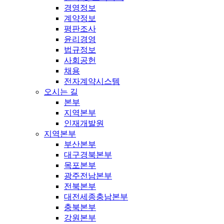
경영정보
계약정보
평판조사
윤리경영
법규정보
사회공헌
채용
전자계약시스템
오시는 길
본부
지역본부
인재개발원
지역본부
부산본부
대구경북본부
목포본부
광주전남본부
전북본부
대전세종충남본부
충북본부
강원본부