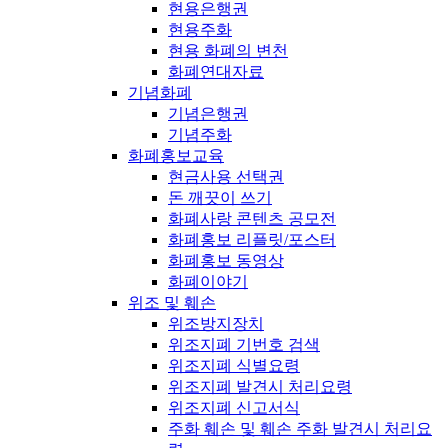
현용은행권
현용주화
현용 화폐의 변천
화폐연대자료
기념화폐
기념은행권
기념주화
화폐홍보교육
현금사용 선택권
돈 깨끗이 쓰기
화폐사랑 콘텐츠 공모전
화폐홍보 리플릿/포스터
화폐홍보 동영상
화폐이야기
위조 및 훼손
위조방지장치
위조지폐 기번호 검색
위조지폐 식별요령
위조지폐 발견시 처리요령
위조지폐 신고서식
주화 훼손 및 훼손 주화 발견시 처리요