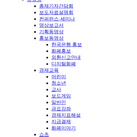
총재기자간담회
보도자료설명회
컨퍼런스·세미나
영상보고서
기획동영상
홍보동영상
한국은행 홍보
화폐홍보
외환신고안내
디지털화폐
경제교육
어린이
청소년
교사
보드게임
일반인
금요강좌
경제지표해설
지급결제
화폐이야기
쇼츠