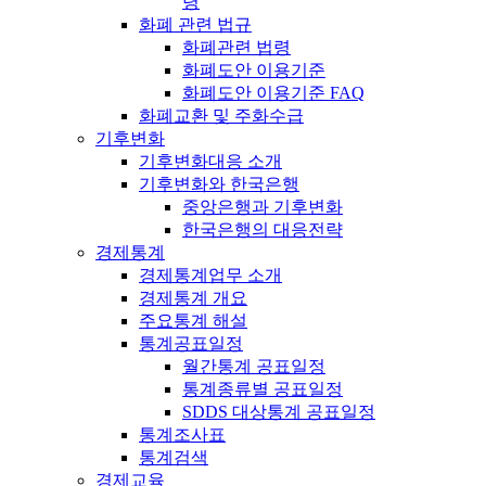
령
화폐 관련 법규
화폐관련 법령
화폐도안 이용기준
화폐도안 이용기준 FAQ
화폐교환 및 주화수급
기후변화
기후변화대응 소개
기후변화와 한국은행
중앙은행과 기후변화
한국은행의 대응전략
경제통계
경제통계업무 소개
경제통계 개요
주요통계 해설
통계공표일정
월간통계 공표일정
통계종류별 공표일정
SDDS 대상통계 공표일정
통계조사표
통계검색
경제교육