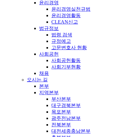
윤리경영
윤리경영실천규범
윤리경영활동
CLEAN신고
법규정보
법령 검색
규정예고
고문변호사 현황
사회공헌
사회공헌활동
사회기부현황
채용
오시는 길
본부
지역본부
부산본부
대구경북본부
목포본부
광주전남본부
전북본부
대전세종충남본부