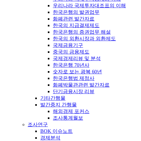
우리나라 국제투자대조표의 이해
한국은행의 발권업무
화폐관련 발간자료
한국의 지급결제제도
한국은행의 증권업무 해설
한국의 외환시장과 외환제도
국제금융기구
중국의 금융제도
국제경제리뷰 및 분석
한국은행 70년사
숫자로 보는 광복 60년
한국은행법 제정사
화폐박물관관련 발간자료
단기금융시장 리뷰
기타간행물
발간중지 간행물
해외경제 포커스
조사통계월보
조사연구
BOK 이슈노트
경제분석