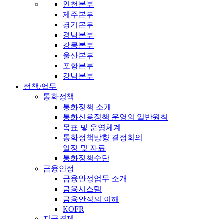
인천본부
제주본부
경기본부
경남본부
강릉본부
울산본부
포항본부
강남본부
정책/업무
통화정책
통화정책 소개
통화신용정책 운영의 일반원칙
목표 및 운영체계
통화정책방향 결정회의
일정 및 자료
통화정책수단
금융안정
금융안정업무 소개
금융시스템
금융안정의 이해
KOFR
지급결제