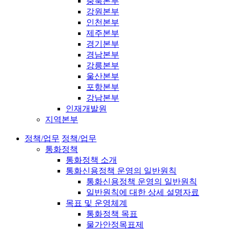
충북본부
강원본부
인천본부
제주본부
경기본부
경남본부
강릉본부
울산본부
포항본부
강남본부
인재개발원
지역본부
정책/업무
정책/업무
통화정책
통화정책 소개
통화신용정책 운영의 일반원칙
통화신용정책 운영의 일반원칙
일반원칙에 대한 상세 설명자료
목표 및 운영체계
통화정책 목표
물가안정목표제