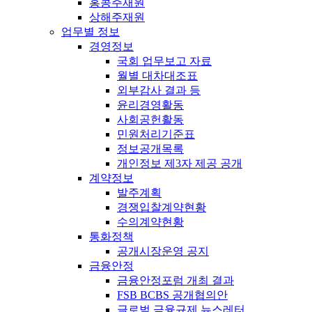
홍콩주재원
상해주재원
업무별 정보
경영정보
국회 업무보고 자료
월별 대차대조표
외부감사 결과 등
윤리경영활동
사회공헌활동
민원처리기준표
정보공개목록
개인정보 제3자 제공 공개
계약정보
발주계획
경쟁입찰계약현황
수의계약현황
통화정책
공개시장운영 공지
금융안정
금융안정포럼 개최 결과
FSB BCBS 공개협의안
글로벌 금융규제 뉴스레터