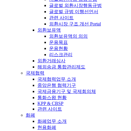
글로벌 외환시장행동규범
글로벌 규범 이행선언서
관련 사이트
외환시장 구조 개선 Portal
외환보유액
외환보유액의 의의
운용목표
운용현황
리스크관리
외환거래심사
해외송금 통합관리제도
국제협력
국제협력업무 소개
중앙은행 협력기구
국제금융기구 및 국제회의체
통화스왑 현황
KPP & CBSP
관련 사이트
화폐
화폐업무 소개
현용화폐