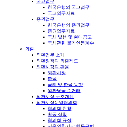
국고업무
한국은행의 국고업무
국고업무자료
증권업무
한국은행의 증권업무
증권업무자료
국채 발행 및 환매공고
국채관련 물가연동계수
외환
외환업무 소개
외환정책과 외환제도
외환시장과 환율
외환시장
환율
금리 및 환율 동향
외환당국 순거래
외환시장 구조개선
외환시장운영협의회
협의회 현황
활동 상황
협의회 규정
서울외환시장 행동규범