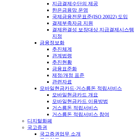
지급결제수단의 제공
한은금융망 운영
국제금융전문표준(ISO 20022) 도입
결제부족자금 지원
결제완결성 보장대상 지급결제시스템
지정
금융정보화
추진체계
관계법령
추진현황
금융표준화
제정/개정 표준
관련자료
모바일현금카드·거스름돈 적립서비스
모바일현금카드 개요
모바일현금카드 이용방법
거스름돈 적립서비스
거스름돈 적립서비스 참여
디지털화폐
국고증권
국고증권업무 소개