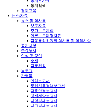
통계조사표
통계검색
경제교육
뉴스/자료
뉴스 및 의사록
보도자료
주간보도계획
언론보도해명자료
금융통화위원회 의사록 및 의결사항
공지사항
주요행사
연설 및 강연
총재
금통위원
블로그
간행물
연차보고서
통화신용정책보고서
금융안정보고서
경제전망보고서
지역경제보고서
지급결제보고서