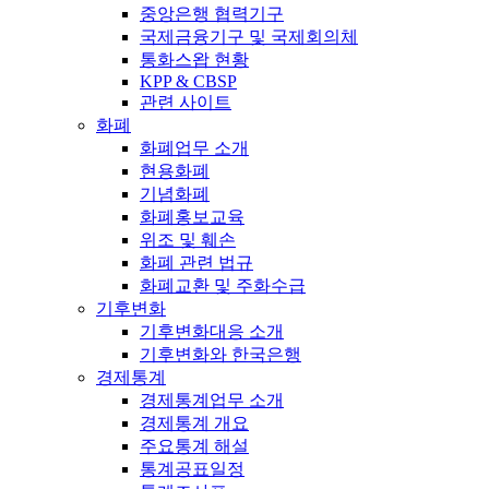
중앙은행 협력기구
국제금융기구 및 국제회의체
통화스왑 현황
KPP & CBSP
관련 사이트
화폐
화폐업무 소개
현용화폐
기념화폐
화폐홍보교육
위조 및 훼손
화폐 관련 법규
화폐교환 및 주화수급
기후변화
기후변화대응 소개
기후변화와 한국은행
경제통계
경제통계업무 소개
경제통계 개요
주요통계 해설
통계공표일정