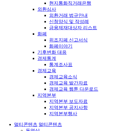
현지통화직거래은행
외환심사
외환거래 법규안내
신청양식 및 작성례
금융제재대상자 리스트
화폐
위조지폐 신고서식
화폐이야기
기후변화 대응
경제통계
통계조사표
경제교육
경제교육소식
경제교육 발간자료
경제교육 웹툰 다운로드
지역본부
지역본부 보도자료
지역본부 공지사항
지역본부행사
멀티콘텐츠
멀티콘텐츠
동영상