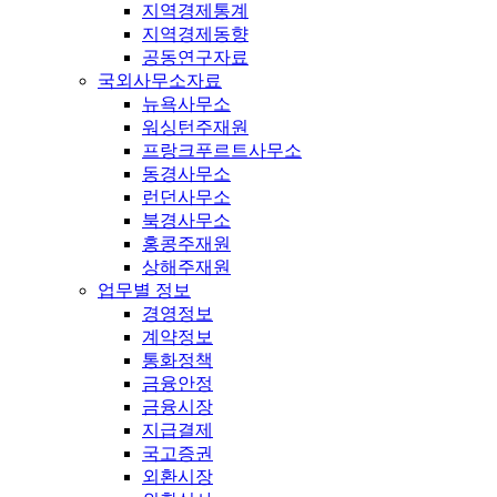
지역경제통계
지역경제동향
공동연구자료
국외사무소자료
뉴욕사무소
워싱턴주재원
프랑크푸르트사무소
동경사무소
런던사무소
북경사무소
홍콩주재원
상해주재원
업무별 정보
경영정보
계약정보
통화정책
금융안정
금융시장
지급결제
국고증권
외환시장