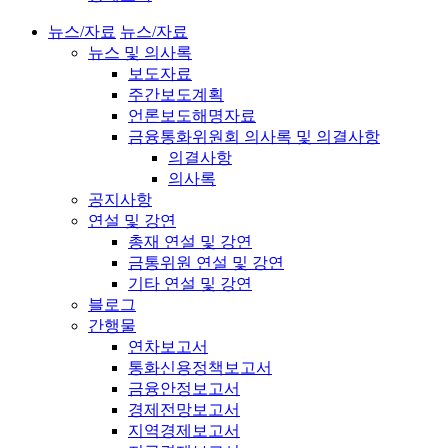
뉴스/자료
뉴스/자료
뉴스 및 의사록
보도자료
주간보도계획
언론보도해명자료
금융통화위원회 의사록 및 의결사항
의결사항
의사록
공지사항
연설 및 강연
총재 연설 및 강연
금통위원 연설 및 강연
기타 연설 및 강연
블로그
간행물
연차보고서
통화신용정책보고서
금융안정보고서
경제전망보고서
지역경제보고서