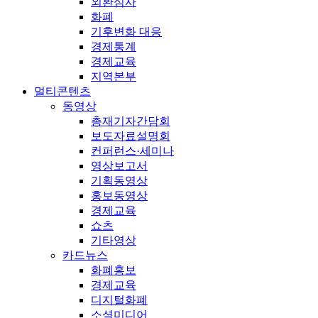
외환심사
화폐
기후변화 대응
경제통계
경제교육
지역본부
멀티콘텐츠
동영상
총재기자간담회
보도자료설명회
컨퍼런스·세미나
영상보고서
기획동영상
홍보동영상
경제교육
쇼츠
기타영상
카드뉴스
화폐홍보
경제교육
디지털화폐
소셜미디어