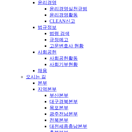
윤리경영
윤리경영실천규범
윤리경영활동
CLEAN신고
법규정보
법령 검색
규정예고
고문변호사 현황
사회공헌
사회공헌활동
사회기부현황
채용
오시는 길
본부
지역본부
부산본부
대구경북본부
목포본부
광주전남본부
전북본부
대전세종충남본부