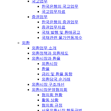
국고업무
한국은행의 국고업무
국고업무자료
증권업무
한국은행의 증권업무
증권업무자료
국채 발행 및 환매공고
국채관련 물가연동계수
외환
외환업무 소개
외환정책과 외환제도
외환시장과 환율
외환시장
환율
금리 및 환율 동향
외환당국 순거래
외환시장 구조개선
외환시장운영협의회
협의회 현황
활동 상황
협의회 규정
서울외환시장 행동규범