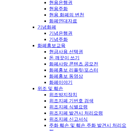
현용은행권
현용주화
현용 화폐의 변천
화폐연대자료
기념화폐
기념은행권
기념주화
화폐홍보교육
현금사용 선택권
돈 깨끗이 쓰기
화폐사랑 콘텐츠 공모전
화폐홍보 리플릿/포스터
화폐홍보 동영상
화폐이야기
위조 및 훼손
위조방지장치
위조지폐 기번호 검색
위조지폐 식별요령
위조지폐 발견시 처리요령
위조지폐 신고서식
주화 훼손 및 훼손 주화 발견시 처리요