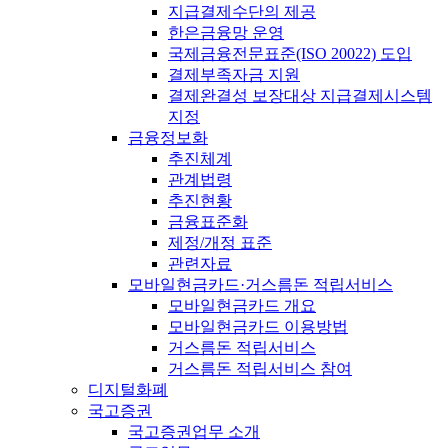
지급결제수단의 제공
한은금융망 운영
국제금융전문표준(ISO 20022) 도입
결제부족자금 지원
결제완결성 보장대상 지급결제시스템
지정
금융정보화
추진체계
관계법령
추진현황
금융표준화
제정/개정 표준
관련자료
모바일현금카드·거스름돈 적립서비스
모바일현금카드 개요
모바일현금카드 이용방법
거스름돈 적립서비스
거스름돈 적립서비스 참여
디지털화폐
국고증권
국고증권업무 소개