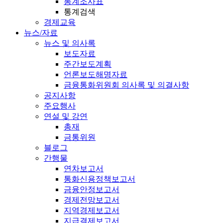
통계조사표
통계검색
경제교육
뉴스/자료
뉴스 및 의사록
보도자료
주간보도계획
언론보도해명자료
금융통화위원회 의사록 및 의결사항
공지사항
주요행사
연설 및 강연
총재
금통위원
블로그
간행물
연차보고서
통화신용정책보고서
금융안정보고서
경제전망보고서
지역경제보고서
지급결제보고서