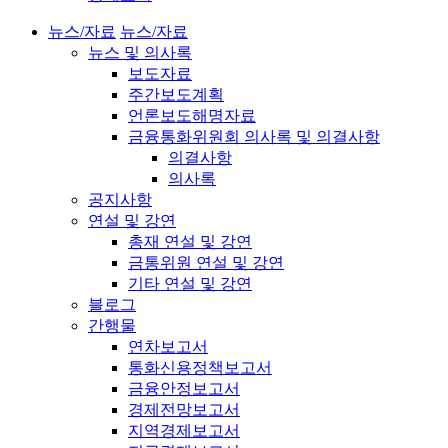
뉴스/자료
뉴스/자료
뉴스 및 의사록
보도자료
주간보도계획
언론보도해명자료
금융통화위원회 의사록 및 의결사항
의결사항
의사록
공지사항
연설 및 강연
총재 연설 및 강연
금통위원 연설 및 강연
기타 연설 및 강연
블로그
간행물
연차보고서
통화신용정책보고서
금융안정보고서
경제전망보고서
지역경제보고서