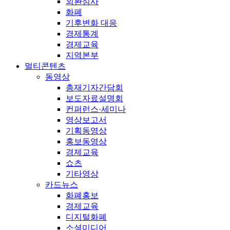
외환심사
화폐
기후변화 대응
경제통계
경제교육
지역본부
멀티콘텐츠
동영상
총재기자간담회
보도자료설명회
컨퍼런스·세미나
영상보고서
기획동영상
홍보동영상
경제교육
쇼츠
기타영상
카드뉴스
화폐홍보
경제교육
디지털화폐
소셜미디어