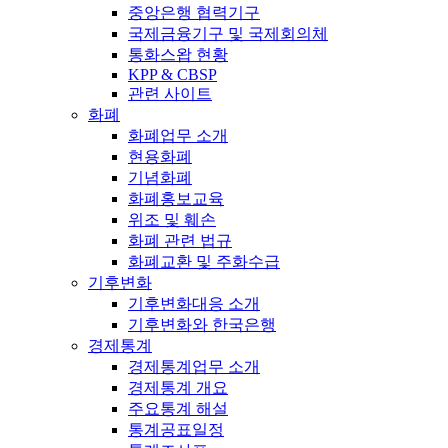
중앙은행 협력기구
국제금융기구 및 국제회의체
통화스왑 현황
KPP & CBSP
관련 사이트
화폐
화폐업무 소개
현용화폐
기념화폐
화폐홍보교육
위조 및 훼손
화폐 관련 법규
화폐교환 및 주화수급
기후변화
기후변화대응 소개
기후변화와 한국은행
경제통계
경제통계업무 소개
경제통계 개요
주요통계 해설
통계공표일정