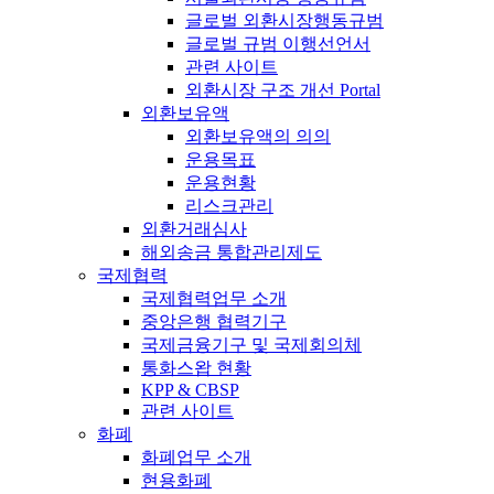
글로벌 외환시장행동규범
글로벌 규범 이행선언서
관련 사이트
외환시장 구조 개선 Portal
외환보유액
외환보유액의 의의
운용목표
운용현황
리스크관리
외환거래심사
해외송금 통합관리제도
국제협력
국제협력업무 소개
중앙은행 협력기구
국제금융기구 및 국제회의체
통화스왑 현황
KPP & CBSP
관련 사이트
화폐
화폐업무 소개
현용화폐