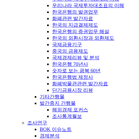
우리나라 국제투자대조표의 이해
한국은행의 발권업무
화폐관련 발간자료
한국의 지급결제제도
한국은행의 증권업무 해설
한국의 외환시장과 외환제도
국제금융기구
중국의 금융제도
국제경제리뷰 및 분석
한국은행 70년사
숫자로 보는 광복 60년
한국은행법 제정사
화폐박물관관련 발간자료
단기금융시장 리뷰
기타간행물
발간중지 간행물
해외경제 포커스
조사통계월보
조사연구
BOK 이슈노트
경제분석