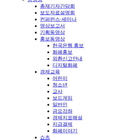
총재기자간담회
보도자료설명회
컨퍼런스·세미나
영상보고서
기획동영상
홍보동영상
한국은행 홍보
화폐홍보
외환신고안내
디지털화폐
경제교육
어린이
청소년
교사
보드게임
일반인
금요강좌
경제지표해설
지급결제
화폐이야기
쇼츠