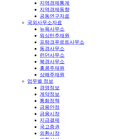
지역경제통계
지역경제동향
공동연구자료
국외사무소자료
뉴욕사무소
워싱턴주재원
프랑크푸르트사무소
동경사무소
런던사무소
북경사무소
홍콩주재원
상해주재원
업무별 정보
경영정보
계약정보
통화정책
금융안정
금융시장
지급결제
국고증권
외환시장