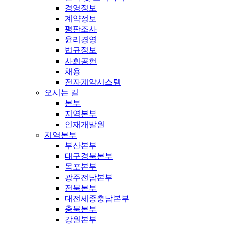
경영정보
계약정보
평판조사
윤리경영
법규정보
사회공헌
채용
전자계약시스템
오시는 길
본부
지역본부
인재개발원
지역본부
부산본부
대구경북본부
목포본부
광주전남본부
전북본부
대전세종충남본부
충북본부
강원본부