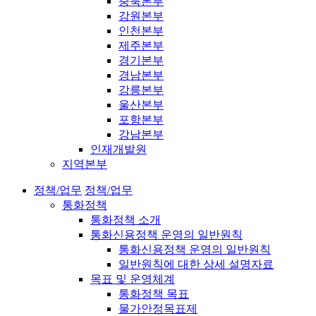
충북본부
강원본부
인천본부
제주본부
경기본부
경남본부
강릉본부
울산본부
포항본부
강남본부
인재개발원
지역본부
정책/업무
정책/업무
통화정책
통화정책 소개
통화신용정책 운영의 일반원칙
통화신용정책 운영의 일반원칙
일반원칙에 대한 상세 설명자료
목표 및 운영체계
통화정책 목표
물가안정목표제