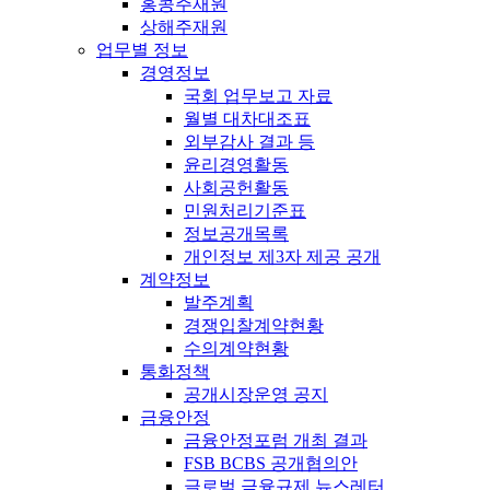
홍콩주재원
상해주재원
업무별 정보
경영정보
국회 업무보고 자료
월별 대차대조표
외부감사 결과 등
윤리경영활동
사회공헌활동
민원처리기준표
정보공개목록
개인정보 제3자 제공 공개
계약정보
발주계획
경쟁입찰계약현황
수의계약현황
통화정책
공개시장운영 공지
금융안정
금융안정포럼 개최 결과
FSB BCBS 공개협의안
글로벌 금융규제 뉴스레터