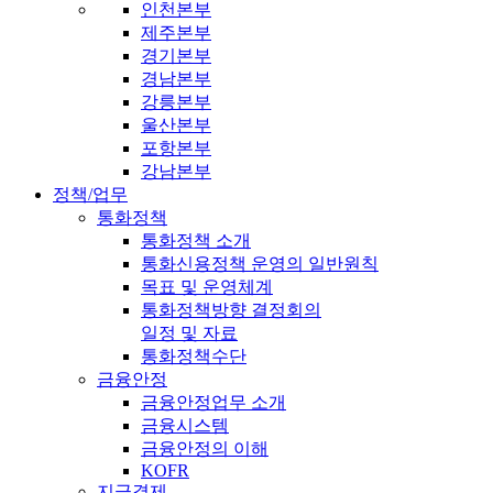
인천본부
제주본부
경기본부
경남본부
강릉본부
울산본부
포항본부
강남본부
정책/업무
통화정책
통화정책 소개
통화신용정책 운영의 일반원칙
목표 및 운영체계
통화정책방향 결정회의
일정 및 자료
통화정책수단
금융안정
금융안정업무 소개
금융시스템
금융안정의 이해
KOFR
지급결제