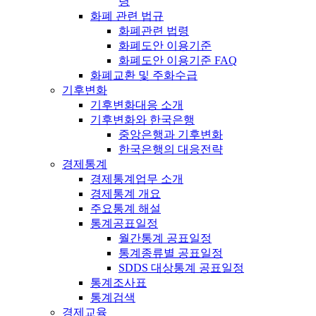
령
화폐 관련 법규
화폐관련 법령
화폐도안 이용기준
화폐도안 이용기준 FAQ
화폐교환 및 주화수급
기후변화
기후변화대응 소개
기후변화와 한국은행
중앙은행과 기후변화
한국은행의 대응전략
경제통계
경제통계업무 소개
경제통계 개요
주요통계 해설
통계공표일정
월간통계 공표일정
통계종류별 공표일정
SDDS 대상통계 공표일정
통계조사표
통계검색
경제교육