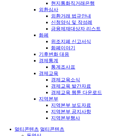
현지통화직거래은행
외환심사
외환거래 법규안내
신청양식 및 작성례
금융제재대상자 리스트
화폐
위조지폐 신고서식
화폐이야기
기후변화 대응
경제통계
통계조사표
경제교육
경제교육소식
경제교육 발간자료
경제교육 웹툰 다운로드
지역본부
지역본부 보도자료
지역본부 공지사항
지역본부행사
멀티콘텐츠
멀티콘텐츠
동영상