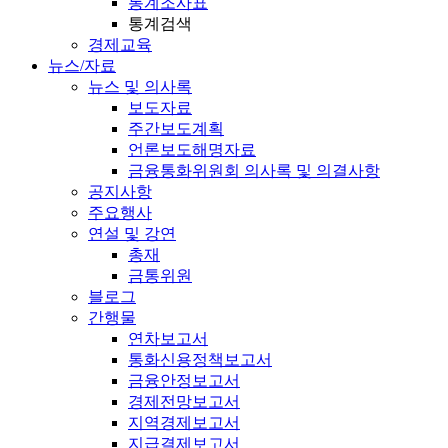
통계조사표
통계검색
경제교육
뉴스/자료
뉴스 및 의사록
보도자료
주간보도계획
언론보도해명자료
금융통화위원회 의사록 및 의결사항
공지사항
주요행사
연설 및 강연
총재
금통위원
블로그
간행물
연차보고서
통화신용정책보고서
금융안정보고서
경제전망보고서
지역경제보고서
지급결제보고서