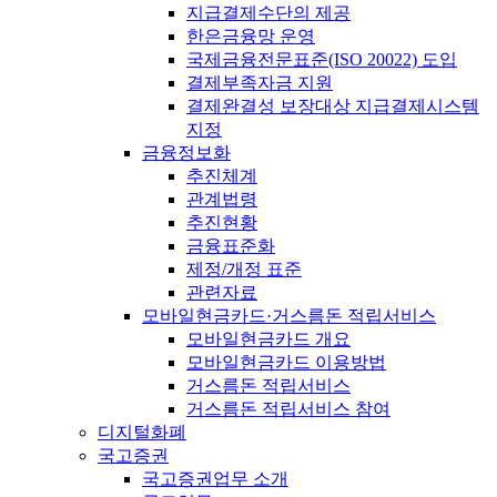
지급결제수단의 제공
한은금융망 운영
국제금융전문표준(ISO 20022) 도입
결제부족자금 지원
결제완결성 보장대상 지급결제시스템
지정
금융정보화
추진체계
관계법령
추진현황
금융표준화
제정/개정 표준
관련자료
모바일현금카드·거스름돈 적립서비스
모바일현금카드 개요
모바일현금카드 이용방법
거스름돈 적립서비스
거스름돈 적립서비스 참여
디지털화폐
국고증권
국고증권업무 소개