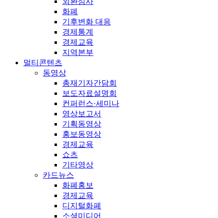
외환심사
화폐
기후변화 대응
경제통계
경제교육
지역본부
멀티콘텐츠
동영상
총재기자간담회
보도자료설명회
컨퍼런스·세미나
영상보고서
기획동영상
홍보동영상
경제교육
쇼츠
기타영상
카드뉴스
화폐홍보
경제교육
디지털화폐
소셜미디어