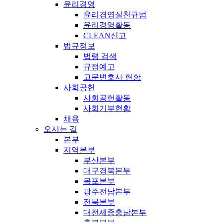
윤리경영
윤리경영실천규범
윤리경영활동
CLEAN신고
법규정보
법령 검색
규정예고
고문변호사 현황
사회공헌
사회공헌활동
사회기부현황
채용
오시는 길
본부
지역본부
부산본부
대구경북본부
목포본부
광주전남본부
전북본부
대전세종충남본부