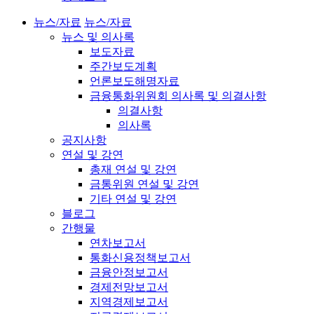
뉴스/자료
뉴스/자료
뉴스 및 의사록
보도자료
주간보도계획
언론보도해명자료
금융통화위원회 의사록 및 의결사항
의결사항
의사록
공지사항
연설 및 강연
총재 연설 및 강연
금통위원 연설 및 강연
기타 연설 및 강연
블로그
간행물
연차보고서
통화신용정책보고서
금융안정보고서
경제전망보고서
지역경제보고서