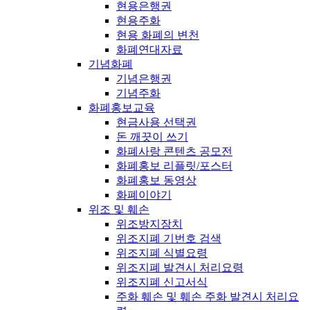
현용은행권
현용주화
현용 화폐의 변천
화폐연대자료
기념화폐
기념은행권
기념주화
화폐홍보교육
현금사용 선택권
돈 깨끗이 쓰기
화폐사랑 콘텐츠 공모전
화폐홍보 리플릿/포스터
화폐홍보 동영상
화폐이야기
위조 및 훼손
위조방지장치
위조지폐 기번호 검색
위조지폐 식별요령
위조지폐 발견시 처리요령
위조지폐 신고서식
주화 훼손 및 훼손 주화 발견시 처리요