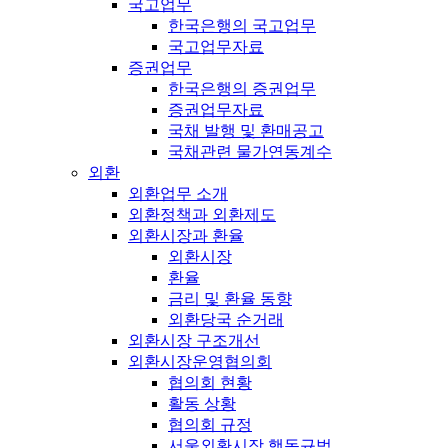
국고업무
한국은행의 국고업무
국고업무자료
증권업무
한국은행의 증권업무
증권업무자료
국채 발행 및 환매공고
국채관련 물가연동계수
외환
외환업무 소개
외환정책과 외환제도
외환시장과 환율
외환시장
환율
금리 및 환율 동향
외환당국 순거래
외환시장 구조개선
외환시장운영협의회
협의회 현황
활동 상황
협의회 규정
서울외환시장 행동규범