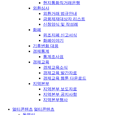
현지통화직거래은행
외환심사
외환거래 법규안내
금융제재대상자 리스트
신청양식 및 작성례
화폐
위조지폐 신고서식
화폐이야기
기후변화 대응
경제통계
통계조사표
경제교육
경제교육소식
경제교육 발간자료
경제교육 웹툰 다운로드
지역본부
지역본부 보도자료
지역본부 공지사항
지역본부행사
멀티콘텐츠
멀티콘텐츠
동영상