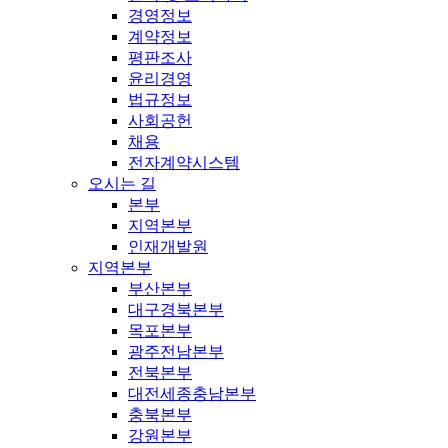
경영정보
계약정보
평판조사
윤리경영
법규정보
사회공헌
채용
전자계약시스템
오시는 길
본부
지역본부
인재개발원
지역본부
부산본부
대구경북본부
목포본부
광주전남본부
전북본부
대전세종충남본부
충북본부
강원본부