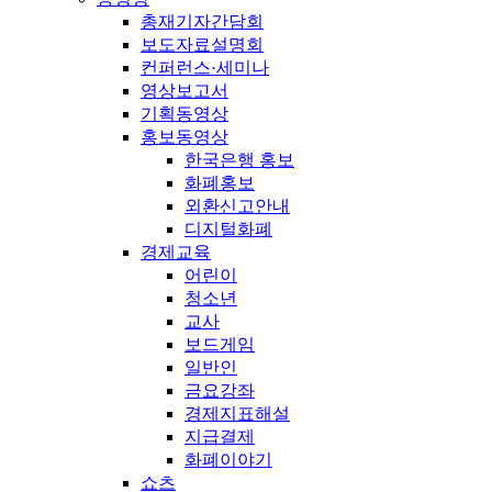
총재기자간담회
보도자료설명회
컨퍼런스·세미나
영상보고서
기획동영상
홍보동영상
한국은행 홍보
화폐홍보
외환신고안내
디지털화폐
경제교육
어린이
청소년
교사
보드게임
일반인
금요강좌
경제지표해설
지급결제
화폐이야기
쇼츠