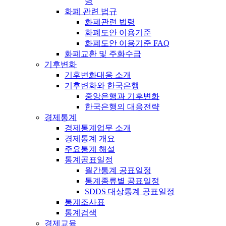
령
화폐 관련 법규
화폐관련 법령
화폐도안 이용기준
화폐도안 이용기준 FAQ
화폐교환 및 주화수급
기후변화
기후변화대응 소개
기후변화와 한국은행
중앙은행과 기후변화
한국은행의 대응전략
경제통계
경제통계업무 소개
경제통계 개요
주요통계 해설
통계공표일정
월간통계 공표일정
통계종류별 공표일정
SDDS 대상통계 공표일정
통계조사표
통계검색
경제교육