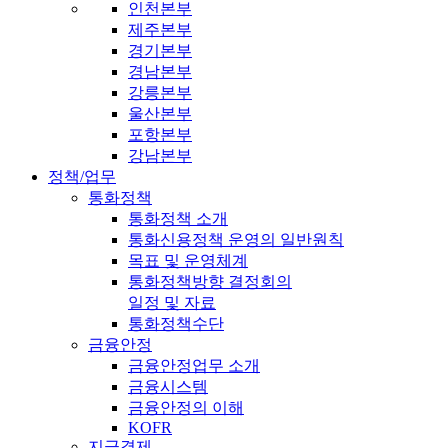
인천본부
제주본부
경기본부
경남본부
강릉본부
울산본부
포항본부
강남본부
정책/업무
통화정책
통화정책 소개
통화신용정책 운영의 일반원칙
목표 및 운영체계
통화정책방향 결정회의
일정 및 자료
통화정책수단
금융안정
금융안정업무 소개
금융시스템
금융안정의 이해
KOFR
지급결제