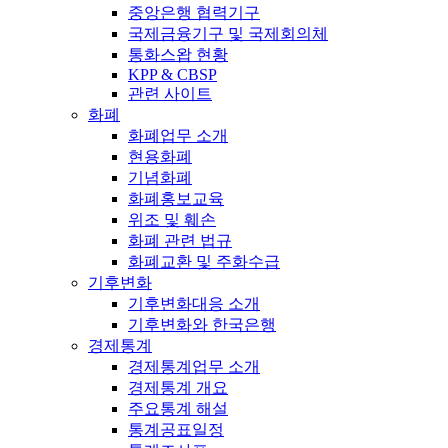
중앙은행 협력기구
국제금융기구 및 국제회의체
통화스왑 현황
KPP & CBSP
관련 사이트
화폐
화폐업무 소개
현용화폐
기념화폐
화폐홍보교육
위조 및 훼손
화폐 관련 법규
화폐교환 및 주화수급
기후변화
기후변화대응 소개
기후변화와 한국은행
경제통계
경제통계업무 소개
경제통계 개요
주요통계 해설
통계공표일정