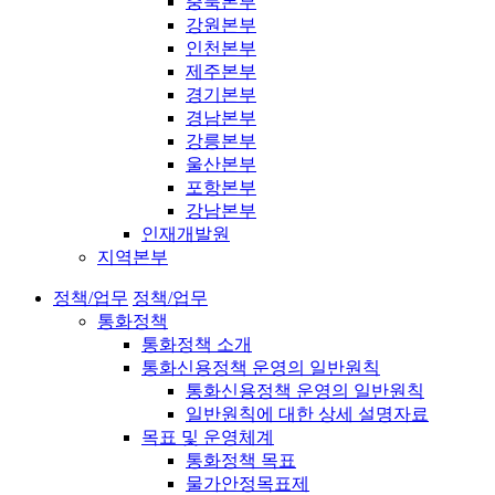
충북본부
강원본부
인천본부
제주본부
경기본부
경남본부
강릉본부
울산본부
포항본부
강남본부
인재개발원
지역본부
정책/업무
정책/업무
통화정책
통화정책 소개
통화신용정책 운영의 일반원칙
통화신용정책 운영의 일반원칙
일반원칙에 대한 상세 설명자료
목표 및 운영체계
통화정책 목표
물가안정목표제