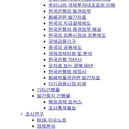
우리나라 국제투자대조표의 이해
한국은행의 발권업무
화폐관련 발간자료
한국의 지급결제제도
한국은행의 증권업무 해설
한국의 외환시장과 외환제도
국제금융기구
중국의 금융제도
국제경제리뷰 및 분석
한국은행 70년사
숫자로 보는 광복 60년
한국은행법 제정사
화폐박물관관련 발간자료
단기금융시장 리뷰
기타간행물
발간중지 간행물
해외경제 포커스
조사통계월보
조사연구
BOK 이슈노트
경제분석