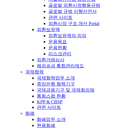
글로벌 외환시장행동규범
글로벌 규범 이행선언서
관련 사이트
외환시장 구조 개선 Portal
외환보유액
외환보유액의 의의
운용목표
운용현황
리스크관리
외환거래심사
해외송금 통합관리제도
국제협력
국제협력업무 소개
중앙은행 협력기구
국제금융기구 및 국제회의체
통화스왑 현황
KPP & CBSP
관련 사이트
화폐
화폐업무 소개
현용화폐