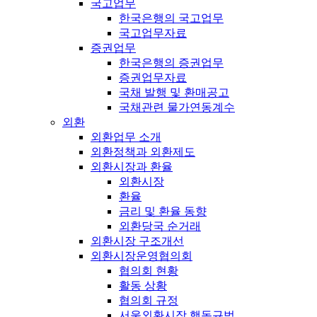
국고업무
한국은행의 국고업무
국고업무자료
증권업무
한국은행의 증권업무
증권업무자료
국채 발행 및 환매공고
국채관련 물가연동계수
외환
외환업무 소개
외환정책과 외환제도
외환시장과 환율
외환시장
환율
금리 및 환율 동향
외환당국 순거래
외환시장 구조개선
외환시장운영협의회
협의회 현황
활동 상황
협의회 규정
서울외환시장 행동규범