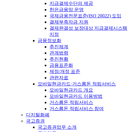
지급결제수단의 제공
한은금융망 운영
국제금융전문표준(ISO 20022) 도입
결제부족자금 지원
결제완결성 보장대상 지급결제시스템
지정
금융정보화
추진체계
관계법령
추진현황
금융표준화
제정/개정 표준
관련자료
모바일현금카드·거스름돈 적립서비스
모바일현금카드 개요
모바일현금카드 이용방법
거스름돈 적립서비스
거스름돈 적립서비스 참여
디지털화폐
국고증권
국고증권업무 소개