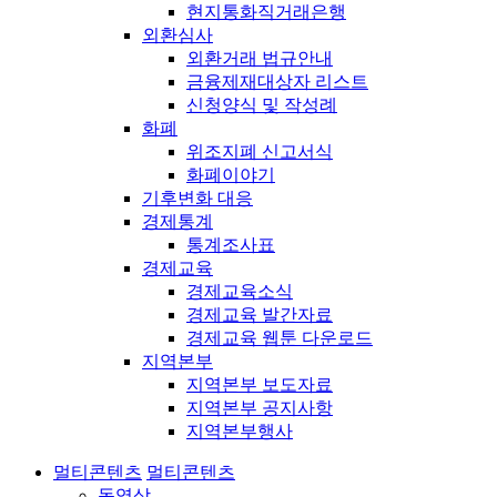
현지통화직거래은행
외환심사
외환거래 법규안내
금융제재대상자 리스트
신청양식 및 작성례
화폐
위조지폐 신고서식
화폐이야기
기후변화 대응
경제통계
통계조사표
경제교육
경제교육소식
경제교육 발간자료
경제교육 웹툰 다운로드
지역본부
지역본부 보도자료
지역본부 공지사항
지역본부행사
멀티콘텐츠
멀티콘텐츠
동영상