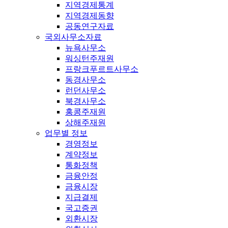
지역경제통계
지역경제동향
공동연구자료
국외사무소자료
뉴욕사무소
워싱턴주재원
프랑크푸르트사무소
동경사무소
런던사무소
북경사무소
홍콩주재원
상해주재원
업무별 정보
경영정보
계약정보
통화정책
금융안정
금융시장
지급결제
국고증권
외환시장