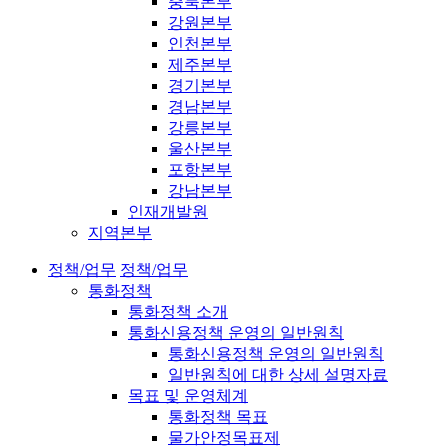
충북본부
강원본부
인천본부
제주본부
경기본부
경남본부
강릉본부
울산본부
포항본부
강남본부
인재개발원
지역본부
정책/업무
정책/업무
통화정책
통화정책 소개
통화신용정책 운영의 일반원칙
통화신용정책 운영의 일반원칙
일반원칙에 대한 상세 설명자료
목표 및 운영체계
통화정책 목표
물가안정목표제