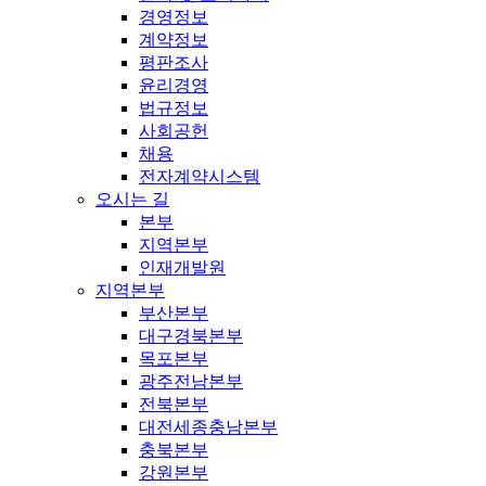
경영정보
계약정보
평판조사
윤리경영
법규정보
사회공헌
채용
전자계약시스템
오시는 길
본부
지역본부
인재개발원
지역본부
부산본부
대구경북본부
목포본부
광주전남본부
전북본부
대전세종충남본부
충북본부
강원본부