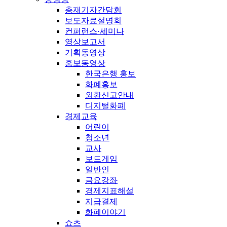
총재기자간담회
보도자료설명회
컨퍼런스·세미나
영상보고서
기획동영상
홍보동영상
한국은행 홍보
화폐홍보
외환신고안내
디지털화폐
경제교육
어린이
청소년
교사
보드게임
일반인
금요강좌
경제지표해설
지급결제
화폐이야기
쇼츠