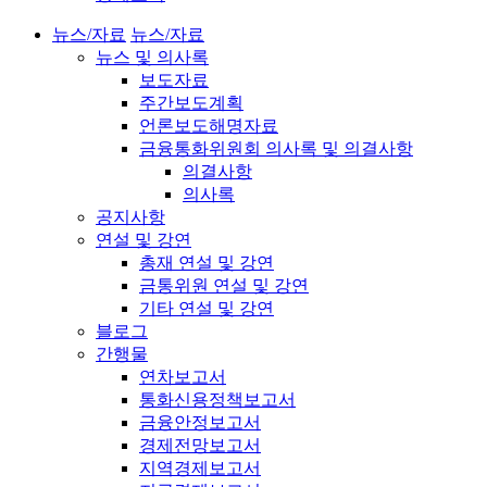
뉴스/자료
뉴스/자료
뉴스 및 의사록
보도자료
주간보도계획
언론보도해명자료
금융통화위원회 의사록 및 의결사항
의결사항
의사록
공지사항
연설 및 강연
총재 연설 및 강연
금통위원 연설 및 강연
기타 연설 및 강연
블로그
간행물
연차보고서
통화신용정책보고서
금융안정보고서
경제전망보고서
지역경제보고서