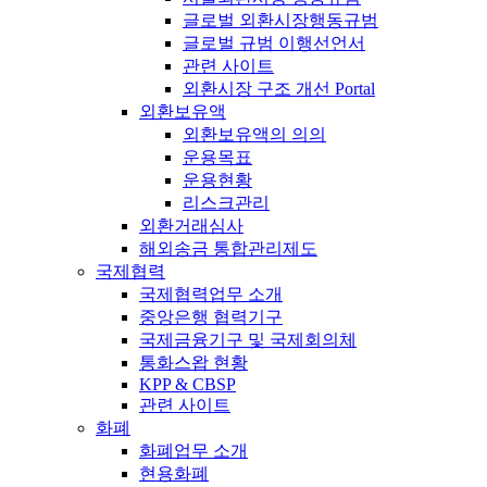
글로벌 외환시장행동규범
글로벌 규범 이행선언서
관련 사이트
외환시장 구조 개선 Portal
외환보유액
외환보유액의 의의
운용목표
운용현황
리스크관리
외환거래심사
해외송금 통합관리제도
국제협력
국제협력업무 소개
중앙은행 협력기구
국제금융기구 및 국제회의체
통화스왑 현황
KPP & CBSP
관련 사이트
화폐
화폐업무 소개
현용화폐