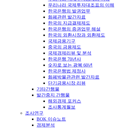
우리나라 국제투자대조표의 이해
한국은행의 발권업무
화폐관련 발간자료
한국의 지급결제제도
한국은행의 증권업무 해설
한국의 외환시장과 외환제도
국제금융기구
중국의 금융제도
국제경제리뷰 및 분석
한국은행 70년사
숫자로 보는 광복 60년
한국은행법 제정사
화폐박물관관련 발간자료
단기금융시장 리뷰
기타간행물
발간중지 간행물
해외경제 포커스
조사통계월보
조사연구
BOK 이슈노트
경제분석