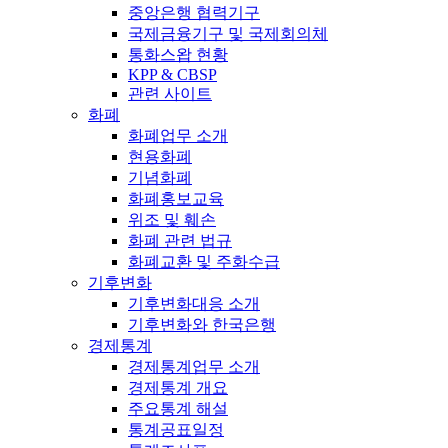
중앙은행 협력기구
국제금융기구 및 국제회의체
통화스왑 현황
KPP & CBSP
관련 사이트
화폐
화폐업무 소개
현용화폐
기념화폐
화폐홍보교육
위조 및 훼손
화폐 관련 법규
화폐교환 및 주화수급
기후변화
기후변화대응 소개
기후변화와 한국은행
경제통계
경제통계업무 소개
경제통계 개요
주요통계 해설
통계공표일정