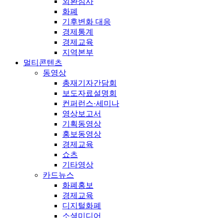
외환심사
화폐
기후변화 대응
경제통계
경제교육
지역본부
멀티콘텐츠
동영상
총재기자간담회
보도자료설명회
컨퍼런스·세미나
영상보고서
기획동영상
홍보동영상
경제교육
쇼츠
기타영상
카드뉴스
화폐홍보
경제교육
디지털화폐
소셜미디어