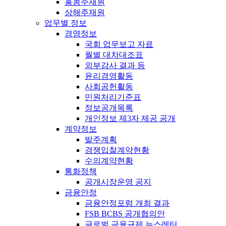
홍콩주재원
상해주재원
업무별 정보
경영정보
국회 업무보고 자료
월별 대차대조표
외부감사 결과 등
윤리경영활동
사회공헌활동
민원처리기준표
정보공개목록
개인정보 제3자 제공 공개
계약정보
발주계획
경쟁입찰계약현황
수의계약현황
통화정책
공개시장운영 공지
금융안정
금융안정포럼 개최 결과
FSB BCBS 공개협의안
글로벌 금융규제 뉴스레터