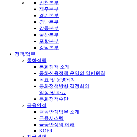
인천본부
제주본부
경기본부
경남본부
강릉본부
울산본부
포항본부
강남본부
정책/업무
통화정책
통화정책 소개
통화신용정책 운영의 일반원칙
목표 및 운영체계
통화정책방향 결정회의
일정 및 자료
통화정책수단
금융안정
금융안정업무 소개
금융시스템
금융안정의 이해
KOFR
지급결제