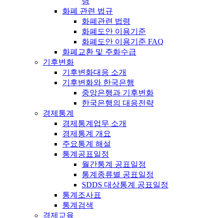
령
화폐 관련 법규
화폐관련 법령
화폐도안 이용기준
화폐도안 이용기준 FAQ
화폐교환 및 주화수급
기후변화
기후변화대응 소개
기후변화와 한국은행
중앙은행과 기후변화
한국은행의 대응전략
경제통계
경제통계업무 소개
경제통계 개요
주요통계 해설
통계공표일정
월간통계 공표일정
통계종류별 공표일정
SDDS 대상통계 공표일정
통계조사표
통계검색
경제교육