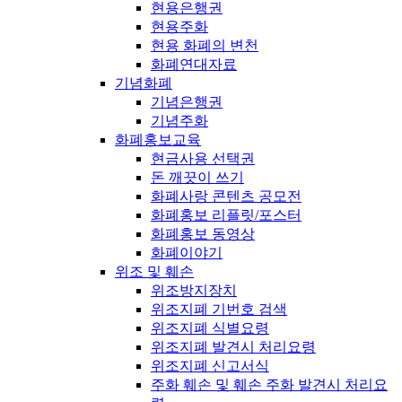
현용은행권
현용주화
현용 화폐의 변천
화폐연대자료
기념화폐
기념은행권
기념주화
화폐홍보교육
현금사용 선택권
돈 깨끗이 쓰기
화폐사랑 콘텐츠 공모전
화폐홍보 리플릿/포스터
화폐홍보 동영상
화폐이야기
위조 및 훼손
위조방지장치
위조지폐 기번호 검색
위조지폐 식별요령
위조지폐 발견시 처리요령
위조지폐 신고서식
주화 훼손 및 훼손 주화 발견시 처리요