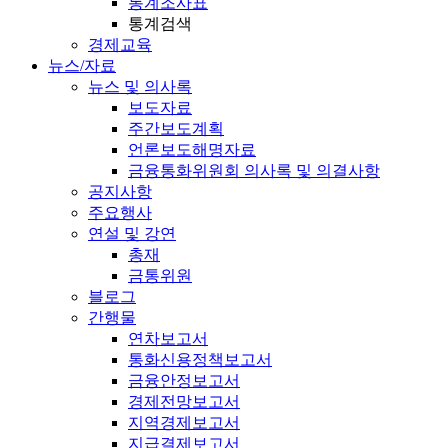
통계조사표
통계검색
경제교육
뉴스/자료
뉴스 및 의사록
보도자료
주간보도계획
언론보도해명자료
금융통화위원회 의사록 및 의결사항
공지사항
주요행사
연설 및 강연
총재
금통위원
블로그
간행물
연차보고서
통화신용정책보고서
금융안정보고서
경제전망보고서
지역경제보고서
지급결제보고서