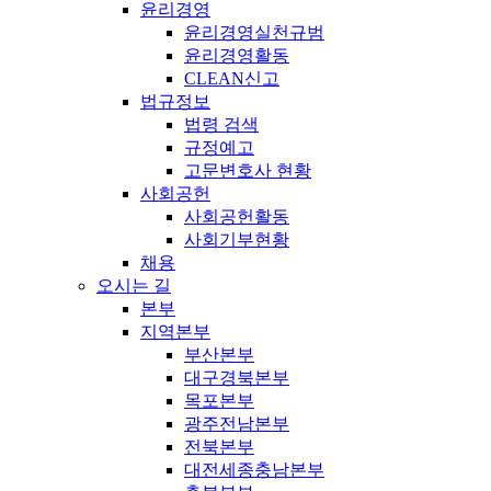
윤리경영
윤리경영실천규범
윤리경영활동
CLEAN신고
법규정보
법령 검색
규정예고
고문변호사 현황
사회공헌
사회공헌활동
사회기부현황
채용
오시는 길
본부
지역본부
부산본부
대구경북본부
목포본부
광주전남본부
전북본부
대전세종충남본부