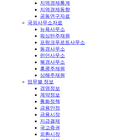
지역경제통계
지역경제동향
공동연구자료
국외사무소자료
뉴욕사무소
워싱턴주재원
프랑크푸르트사무소
동경사무소
런던사무소
북경사무소
홍콩주재원
상해주재원
업무별 정보
경영정보
계약정보
통화정책
금융안정
금융시장
지급결제
국고증권
외환시장