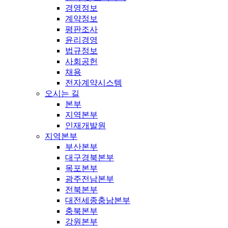
경영정보
계약정보
평판조사
윤리경영
법규정보
사회공헌
채용
전자계약시스템
오시는 길
본부
지역본부
인재개발원
지역본부
부산본부
대구경북본부
목포본부
광주전남본부
전북본부
대전세종충남본부
충북본부
강원본부