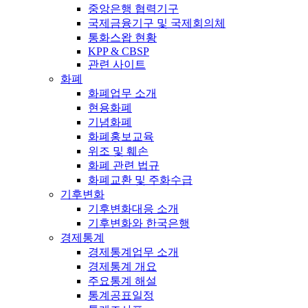
중앙은행 협력기구
국제금융기구 및 국제회의체
통화스왑 현황
KPP & CBSP
관련 사이트
화폐
화폐업무 소개
현용화폐
기념화폐
화폐홍보교육
위조 및 훼손
화폐 관련 법규
화폐교환 및 주화수급
기후변화
기후변화대응 소개
기후변화와 한국은행
경제통계
경제통계업무 소개
경제통계 개요
주요통계 해설
통계공표일정