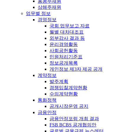
홍콩주재원
상해주재원
업무별 정보
경영정보
국회 업무보고 자료
월별 대차대조표
외부감사 결과 등
윤리경영활동
사회공헌활동
민원처리기준표
정보공개목록
개인정보 제3자 제공 공개
계약정보
발주계획
경쟁입찰계약현황
수의계약현황
통화정책
공개시장운영 공지
금융안정
금융안정포럼 개최 결과
FSB BCBS 공개협의안
글로벌 금융규제 뉴스레터