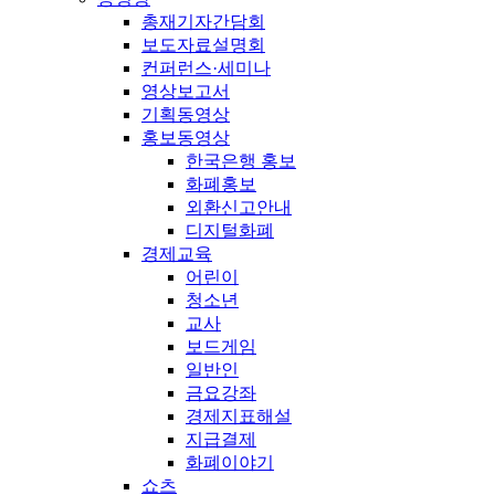
총재기자간담회
보도자료설명회
컨퍼런스·세미나
영상보고서
기획동영상
홍보동영상
한국은행 홍보
화폐홍보
외환신고안내
디지털화폐
경제교육
어린이
청소년
교사
보드게임
일반인
금요강좌
경제지표해설
지급결제
화폐이야기
쇼츠