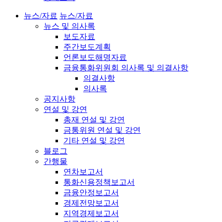
뉴스/자료
뉴스/자료
뉴스 및 의사록
보도자료
주간보도계획
언론보도해명자료
금융통화위원회 의사록 및 의결사항
의결사항
의사록
공지사항
연설 및 강연
총재 연설 및 강연
금통위원 연설 및 강연
기타 연설 및 강연
블로그
간행물
연차보고서
통화신용정책보고서
금융안정보고서
경제전망보고서
지역경제보고서