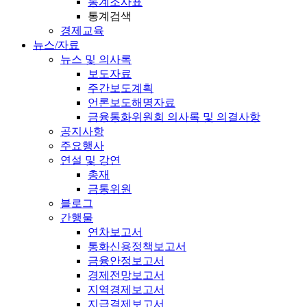
통계조사표
통계검색
경제교육
뉴스/자료
뉴스 및 의사록
보도자료
주간보도계획
언론보도해명자료
금융통화위원회 의사록 및 의결사항
공지사항
주요행사
연설 및 강연
총재
금통위원
블로그
간행물
연차보고서
통화신용정책보고서
금융안정보고서
경제전망보고서
지역경제보고서
지급결제보고서