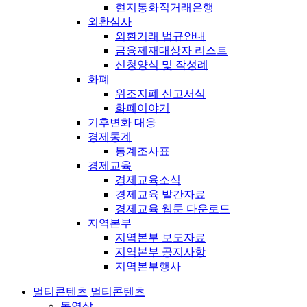
현지통화직거래은행
외환심사
외환거래 법규안내
금융제재대상자 리스트
신청양식 및 작성례
화폐
위조지폐 신고서식
화폐이야기
기후변화 대응
경제통계
통계조사표
경제교육
경제교육소식
경제교육 발간자료
경제교육 웹툰 다운로드
지역본부
지역본부 보도자료
지역본부 공지사항
지역본부행사
멀티콘텐츠
멀티콘텐츠
동영상