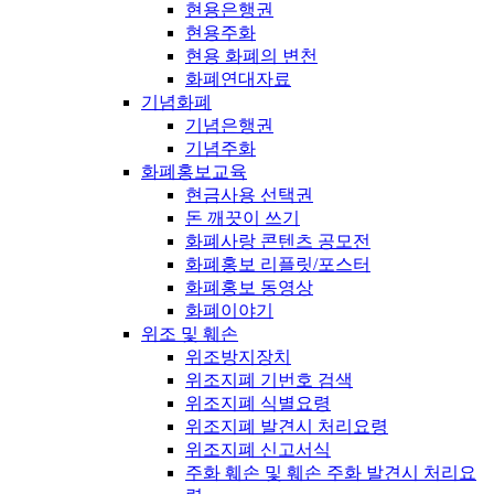
현용은행권
현용주화
현용 화폐의 변천
화폐연대자료
기념화폐
기념은행권
기념주화
화폐홍보교육
현금사용 선택권
돈 깨끗이 쓰기
화폐사랑 콘텐츠 공모전
화폐홍보 리플릿/포스터
화폐홍보 동영상
화폐이야기
위조 및 훼손
위조방지장치
위조지폐 기번호 검색
위조지폐 식별요령
위조지폐 발견시 처리요령
위조지폐 신고서식
주화 훼손 및 훼손 주화 발견시 처리요