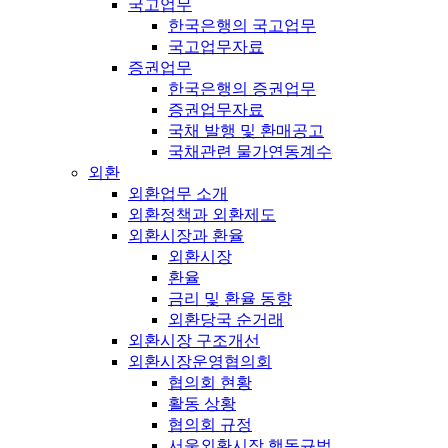
국고업무
한국은행의 국고업무
국고업무자료
증권업무
한국은행의 증권업무
증권업무자료
국채 발행 및 환매공고
국채관련 물가연동계수
외환
외환업무 소개
외환정책과 외환제도
외환시장과 환율
외환시장
환율
금리 및 환율 동향
외환당국 순거래
외환시장 구조개선
외환시장운영협의회
협의회 현황
활동 상황
협의회 규정
서울외환시장 행동규범