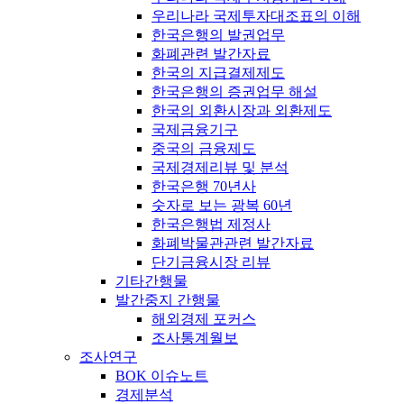
우리나라 국제투자대조표의 이해
한국은행의 발권업무
화폐관련 발간자료
한국의 지급결제제도
한국은행의 증권업무 해설
한국의 외환시장과 외환제도
국제금융기구
중국의 금융제도
국제경제리뷰 및 분석
한국은행 70년사
숫자로 보는 광복 60년
한국은행법 제정사
화폐박물관관련 발간자료
단기금융시장 리뷰
기타간행물
발간중지 간행물
해외경제 포커스
조사통계월보
조사연구
BOK 이슈노트
경제분석