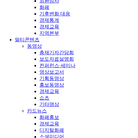
외환심사
화폐
기후변화 대응
경제통계
경제교육
지역본부
멀티콘텐츠
동영상
총재기자간담회
보도자료설명회
컨퍼런스·세미나
영상보고서
기획동영상
홍보동영상
경제교육
쇼츠
기타영상
카드뉴스
화폐홍보
경제교육
디지털화폐
소셜미디어