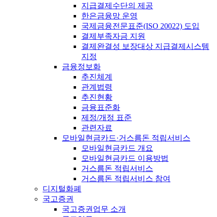
지급결제수단의 제공
한은금융망 운영
국제금융전문표준(ISO 20022) 도입
결제부족자금 지원
결제완결성 보장대상 지급결제시스템
지정
금융정보화
추진체계
관계법령
추진현황
금융표준화
제정/개정 표준
관련자료
모바일현금카드·거스름돈 적립서비스
모바일현금카드 개요
모바일현금카드 이용방법
거스름돈 적립서비스
거스름돈 적립서비스 참여
디지털화폐
국고증권
국고증권업무 소개