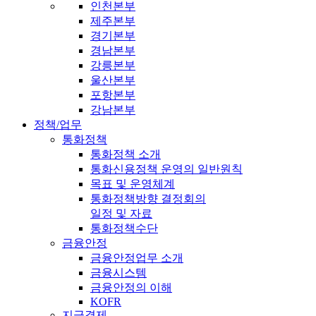
인천본부
제주본부
경기본부
경남본부
강릉본부
울산본부
포항본부
강남본부
정책/업무
통화정책
통화정책 소개
통화신용정책 운영의 일반원칙
목표 및 운영체계
통화정책방향 결정회의
일정 및 자료
통화정책수단
금융안정
금융안정업무 소개
금융시스템
금융안정의 이해
KOFR
지급결제