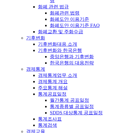
령
화폐 관련 법규
화폐관련 법령
화폐도안 이용기준
화폐도안 이용기준 FAQ
화폐교환 및 주화수급
기후변화
기후변화대응 소개
기후변화와 한국은행
중앙은행과 기후변화
한국은행의 대응전략
경제통계
경제통계업무 소개
경제통계 개요
주요통계 해설
통계공표일정
월간통계 공표일정
통계종류별 공표일정
SDDS 대상통계 공표일정
통계조사표
통계검색
경제교육