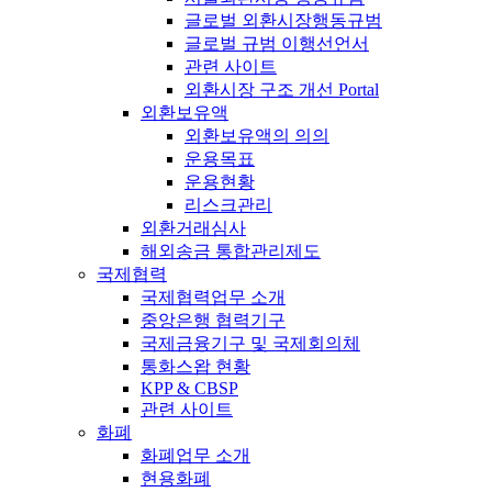
글로벌 외환시장행동규범
글로벌 규범 이행선언서
관련 사이트
외환시장 구조 개선 Portal
외환보유액
외환보유액의 의의
운용목표
운용현황
리스크관리
외환거래심사
해외송금 통합관리제도
국제협력
국제협력업무 소개
중앙은행 협력기구
국제금융기구 및 국제회의체
통화스왑 현황
KPP & CBSP
관련 사이트
화폐
화폐업무 소개
현용화폐