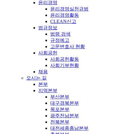
윤리경영
윤리경영실천규범
윤리경영활동
CLEAN신고
법규정보
법령 검색
규정예고
고문변호사 현황
사회공헌
사회공헌활동
사회기부현황
채용
오시는 길
본부
지역본부
부산본부
대구경북본부
목포본부
광주전남본부
전북본부
대전세종충남본부