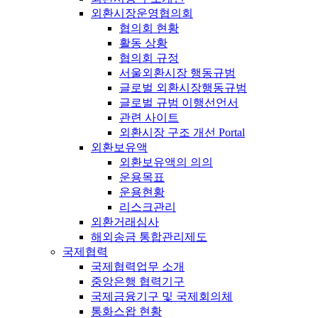
외환시장운영협의회
협의회 현황
활동 상황
협의회 규정
서울외환시장 행동규범
글로벌 외환시장행동규범
글로벌 규범 이행선언서
관련 사이트
외환시장 구조 개선 Portal
외환보유액
외환보유액의 의의
운용목표
운용현황
리스크관리
외환거래심사
해외송금 통합관리제도
국제협력
국제협력업무 소개
중앙은행 협력기구
국제금융기구 및 국제회의체
통화스왑 현황