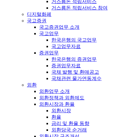
거스름돈 적립서비스
거스름돈 적립서비스 참여
디지털화폐
국고증권
국고증권업무 소개
국고업무
한국은행의 국고업무
국고업무자료
증권업무
한국은행의 증권업무
증권업무자료
국채 발행 및 환매공고
국채관련 물가연동계수
외환
외환업무 소개
외환정책과 외환제도
외환시장과 환율
외환시장
환율
금리 및 환율 동향
외환당국 순거래
외환시장 구조개선