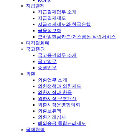
KOFR
지급결제
지급결제업무 소개
지급결제제도
지급결제제도와 한국은행
금융정보화
모바일현금카드·거스름돈 적립서비스
디지털화폐
국고증권
국고증권업무 소개
국고업무
증권업무
외환
외환업무 소개
외환정책과 외환제도
외환시장과 환율
외환시장 구조개선
외환시장운영협의회
외환보유액
외환거래심사
해외송금 통합관리제도
국제협력