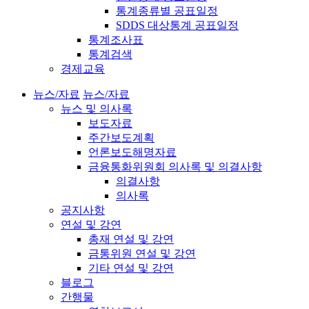
통계종류별 공표일정
SDDS 대상통계 공표일정
통계조사표
통계검색
경제교육
뉴스/자료
뉴스/자료
뉴스 및 의사록
보도자료
주간보도계획
언론보도해명자료
금융통화위원회 의사록 및 의결사항
의결사항
의사록
공지사항
연설 및 강연
총재 연설 및 강연
금통위원 연설 및 강연
기타 연설 및 강연
블로그
간행물