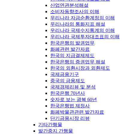
산업연관분석해설
소비자동향조사의 이해
우리나라 자금순환계정의 이해
우리나라의 통화지표 해설
우리나라 국제수지통계의 이해
우리나라 국제투자대조표의 이해
한국은행의 발권업무
화폐관련 발간자료
한국의 지급결제제도
한국은행의 증권업무 해설
한국의 외환시장과 외환제도
국제금융기구
중국의 금융제도
국제경제리뷰 및 분석
한국은행 70년사
숫자로 보는 광복 60년
한국은행법 제정사
화폐박물관관련 발간자료
단기금융시장 리뷰
기타간행물
발간중지 간행물