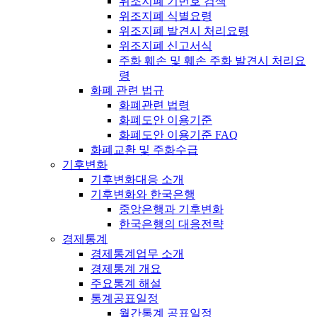
위조지폐 기번호 검색
위조지폐 식별요령
위조지폐 발견시 처리요령
위조지폐 신고서식
주화 훼손 및 훼손 주화 발견시 처리요
령
화폐 관련 법규
화폐관련 법령
화폐도안 이용기준
화폐도안 이용기준 FAQ
화폐교환 및 주화수급
기후변화
기후변화대응 소개
기후변화와 한국은행
중앙은행과 기후변화
한국은행의 대응전략
경제통계
경제통계업무 소개
경제통계 개요
주요통계 해설
통계공표일정
월간통계 공표일정