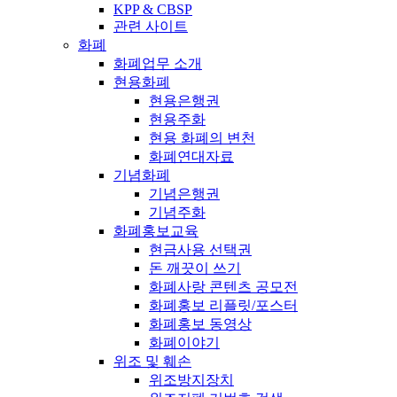
KPP & CBSP
관련 사이트
화폐
화폐업무 소개
현용화폐
현용은행권
현용주화
현용 화폐의 변천
화폐연대자료
기념화폐
기념은행권
기념주화
화폐홍보교육
현금사용 선택권
돈 깨끗이 쓰기
화폐사랑 콘텐츠 공모전
화폐홍보 리플릿/포스터
화폐홍보 동영상
화폐이야기
위조 및 훼손
위조방지장치