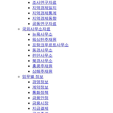
조사연구자료
지역경제일지
지역경제통계
지역경제동향
공동연구자료
국외사무소자료
뉴욕사무소
워싱턴주재원
프랑크푸르트사무소
동경사무소
런던사무소
북경사무소
홍콩주재원
상해주재원
업무별 정보
경영정보
계약정보
통화정책
금융안정
금융시장
지급결제