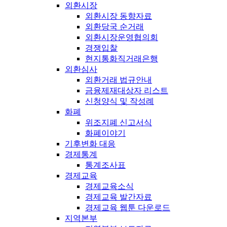
외환시장
외환시장 동향자료
외환당국 순거래
외환시장운영협의회
경쟁입찰
현지통화직거래은행
외환심사
외환거래 법규안내
금융제재대상자 리스트
신청양식 및 작성례
화폐
위조지폐 신고서식
화폐이야기
기후변화 대응
경제통계
통계조사표
경제교육
경제교육소식
경제교육 발간자료
경제교육 웹툰 다운로드
지역본부