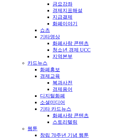
금요강좌
경제지표해설
지급결제
화폐이야기
쇼츠
기타영상
화폐사랑 콘텐츠
청소년 경제 UCC
지역본부
카드뉴스
화폐홍보
경제교육
복과사전
경제용어
디지털화폐
소셜미디어
기타 카드뉴스
화폐사랑 콘텐츠
스토리텔링
웹툰
창립 70주년 기념 웹툰