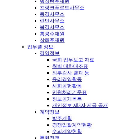
워싱턴주재원
프랑크푸르트사무소
동경사무소
런던사무소
북경사무소
홍콩주재원
상해주재원
업무별 정보
경영정보
국회 업무보고 자료
월별 대차대조표
외부감사 결과 등
윤리경영활동
사회공헌활동
민원처리기준표
정보공개목록
개인정보 제3자 제공 공개
계약정보
발주계획
경쟁입찰계약현황
수의계약현황
통화정책