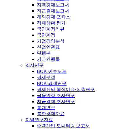
지역경제보고서
지급결제보고서
해외경제 포커스
경제상황 평가
국민계정리뷰
국민계정
기업경영분석
산업연관표
단행본
기타간행물
조사연구
BOK 이슈노트
경제분석
BOK 경제연구
경제전망 핵심이슈·심층연구
금융안정 조사연구
지급결제 조사연구
통계연구
북한경제자료
지역연구자료
주력산업 모니터링 보고서