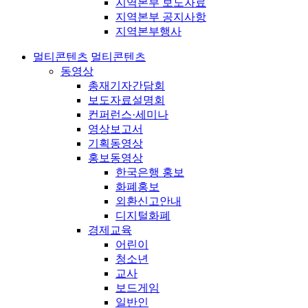
지역본부 보도자료
지역본부 공지사항
지역본부행사
멀티콘텐츠
멀티콘텐츠
동영상
총재기자간담회
보도자료설명회
컨퍼런스·세미나
영상보고서
기획동영상
홍보동영상
한국은행 홍보
화폐홍보
외환신고안내
디지털화폐
경제교육
어린이
청소년
교사
보드게임
일반인