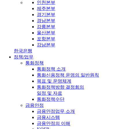
인천본부
제주본부
경기본부
경남본부
강릉본부
울산본부
포항본부
강남본부
한국은행
정책/업무
통화정책
통화정책 소개
통화신용정책 운영의 일반원칙
목표 및 운영체계
통화정책방향 결정회의
일정 및 자료
통화정책수단
금융안정
금융안정업무 소개
금융시스템
금융안정의 이해