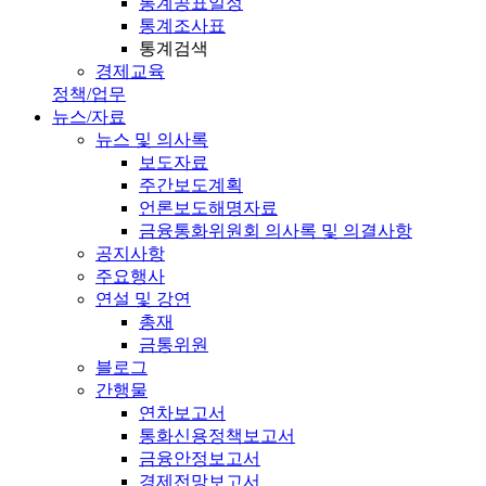
통계공표일정
통계조사표
통계검색
경제교육
정책/업무
뉴스/자료
뉴스 및 의사록
보도자료
주간보도계획
언론보도해명자료
금융통화위원회 의사록 및 의결사항
공지사항
주요행사
연설 및 강연
총재
금통위원
블로그
간행물
연차보고서
통화신용정책보고서
금융안정보고서
경제전망보고서