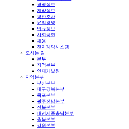
경영정보
계약정보
평판조사
윤리경영
법규정보
사회공헌
채용
전자계약시스템
오시는 길
본부
지역본부
인재개발원
지역본부
부산본부
대구경북본부
목포본부
광주전남본부
전북본부
대전세종충남본부
충북본부
강원본부