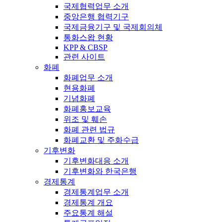
국제협력업무 소개
중앙은행 협력기구
국제금융기구 및 국제회의체
통화스왑 현황
KPP & CBSP
관련 사이트
화폐
화폐업무 소개
현용화폐
기념화폐
화폐홍보교육
위조 및 훼손
화폐 관련 법규
화폐교환 및 주화수급
기후변화
기후변화대응 소개
기후변화와 한국은행
경제통계
경제통계업무 소개
경제통계 개요
주요통계 해설