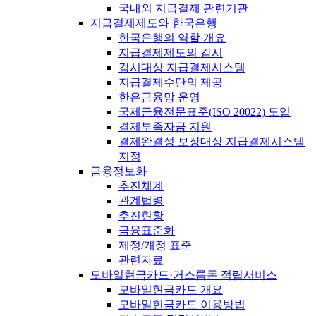
국내외 지급결제 관련기관
지급결제제도와 한국은행
한국은행의 역할 개요
지급결제제도의 감시
감시대상 지급결제시스템
지급결제수단의 제공
한은금융망 운영
국제금융전문표준(ISO 20022) 도입
결제부족자금 지원
결제완결성 보장대상 지급결제시스템
지정
금융정보화
추진체계
관계법령
추진현황
금융표준화
제정/개정 표준
관련자료
모바일현금카드·거스름돈 적립서비스
모바일현금카드 개요
모바일현금카드 이용방법