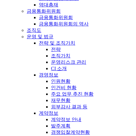
역대총재
금융통화위원회
금융통화위원회
금융통화위원회의 역사
조직도
운영 및 법규
전략 및 조직가치
전략
조직가치
운영리스크 관리
CI 소개
경영정보
인원현황
인건비 현황
주요 업무 추진 현황
재무현황
외부감사 결과 등
계약정보
계약정보 안내
발주계획
경쟁입찰계약현황