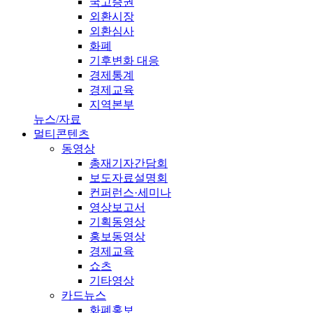
국고증권
외환시장
외환심사
화폐
기후변화 대응
경제통계
경제교육
지역본부
뉴스/자료
멀티콘텐츠
동영상
총재기자간담회
보도자료설명회
컨퍼런스·세미나
영상보고서
기획동영상
홍보동영상
경제교육
쇼츠
기타영상
카드뉴스
화폐홍보