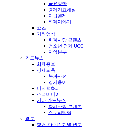
금요강좌
경제지표해설
지급결제
화폐이야기
쇼츠
기타영상
화폐사랑 콘텐츠
청소년 경제 UCC
지역본부
카드뉴스
화폐홍보
경제교육
복과사전
경제용어
디지털화폐
소셜미디어
기타 카드뉴스
화폐사랑 콘텐츠
스토리텔링
웹툰
창립 70주년 기념 웹툰