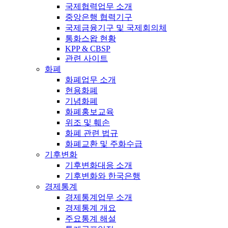
국제협력업무 소개
중앙은행 협력기구
국제금융기구 및 국제회의체
통화스왑 현황
KPP & CBSP
관련 사이트
화폐
화폐업무 소개
현용화폐
기념화폐
화폐홍보교육
위조 및 훼손
화폐 관련 법규
화폐교환 및 주화수급
기후변화
기후변화대응 소개
기후변화와 한국은행
경제통계
경제통계업무 소개
경제통계 개요
주요통계 해설