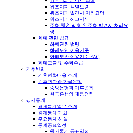
위조지폐 기번호 검색
위조지폐 식별요령
위조지폐 발견시 처리요령
위조지폐 신고서식
주화 훼손 및 훼손 주화 발견시 처리요
령
화폐 관련 법규
화폐관련 법령
화폐도안 이용기준
화폐도안 이용기준 FAQ
화폐교환 및 주화수급
기후변화
기후변화대응 소개
기후변화와 한국은행
중앙은행과 기후변화
한국은행의 대응전략
경제통계
경제통계업무 소개
경제통계 개요
주요통계 해설
통계공표일정
월간통계 공표일정