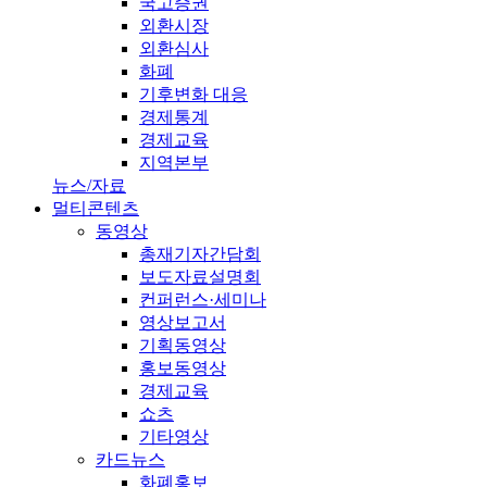
국고증권
외환시장
외환심사
화폐
기후변화 대응
경제통계
경제교육
지역본부
뉴스/자료
멀티콘텐츠
동영상
총재기자간담회
보도자료설명회
컨퍼런스·세미나
영상보고서
기획동영상
홍보동영상
경제교육
쇼츠
기타영상
카드뉴스
화폐홍보