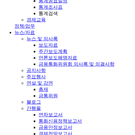
통계공표일정
통계조사표
통계검색
경제교육
정책/업무
뉴스/자료
뉴스 및 의사록
보도자료
주간보도계획
언론보도해명자료
금융통화위원회 의사록 및 의결사항
공지사항
주요행사
연설 및 강연
총재
금통위원
블로그
간행물
연차보고서
통화신용정책보고서
금융안정보고서
경제전망보고서