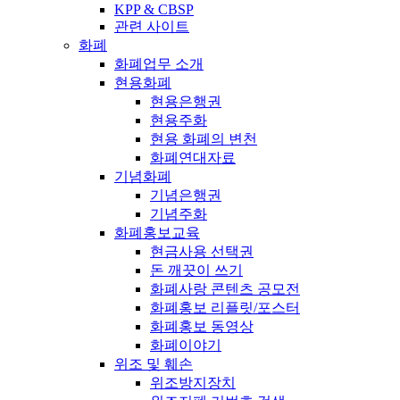
KPP & CBSP
관련 사이트
화폐
화폐업무 소개
현용화폐
현용은행권
현용주화
현용 화폐의 변천
화폐연대자료
기념화폐
기념은행권
기념주화
화폐홍보교육
현금사용 선택권
돈 깨끗이 쓰기
화폐사랑 콘텐츠 공모전
화폐홍보 리플릿/포스터
화폐홍보 동영상
화폐이야기
위조 및 훼손
위조방지장치