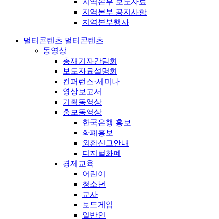
지역본부 보도자료
지역본부 공지사항
지역본부행사
멀티콘텐츠
멀티콘텐츠
동영상
총재기자간담회
보도자료설명회
컨퍼런스·세미나
영상보고서
기획동영상
홍보동영상
한국은행 홍보
화폐홍보
외환신고안내
디지털화폐
경제교육
어린이
청소년
교사
보드게임
일반인