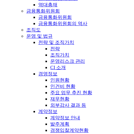
역대총재
금융통화위원회
금융통화위원회
금융통화위원회의 역사
조직도
운영 및 법규
전략 및 조직가치
전략
조직가치
운영리스크 관리
CI 소개
경영정보
인원현황
인건비 현황
주요 업무 추진 현황
재무현황
외부감사 결과 등
계약정보
계약정보 안내
발주계획
경쟁입찰계약현황