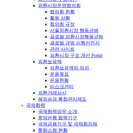
외환시장운영협의회
협의회 현황
활동 상황
협의회 규정
서울외환시장 행동규범
글로벌 외환시장행동규범
글로벌 규범 이행선언서
관련 사이트
외환시장 구조 개선 Portal
외환보유액
외환보유액의 의의
운용목표
운용현황
리스크관리
외환거래심사
해외송금 통합관리제도
국제협력
국제협력업무 소개
중앙은행 협력기구
국제금융기구 및 국제회의체
통화스왑 현황