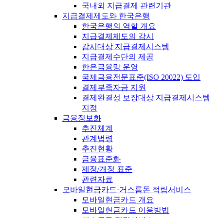
국내외 지급결제 관련기관
지급결제제도와 한국은행
한국은행의 역할 개요
지급결제제도의 감시
감시대상 지급결제시스템
지급결제수단의 제공
한은금융망 운영
국제금융전문표준(ISO 20022) 도입
결제부족자금 지원
결제완결성 보장대상 지급결제시스템
지정
금융정보화
추진체계
관계법령
추진현황
금융표준화
제정/개정 표준
관련자료
모바일현금카드·거스름돈 적립서비스
모바일현금카드 개요
모바일현금카드 이용방법