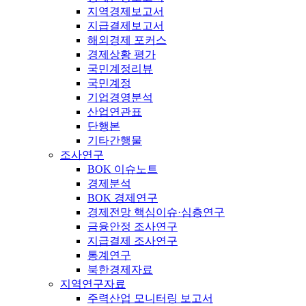
지역경제보고서
지급결제보고서
해외경제 포커스
경제상황 평가
국민계정리뷰
국민계정
기업경영분석
산업연관표
단행본
기타간행물
조사연구
BOK 이슈노트
경제분석
BOK 경제연구
경제전망 핵심이슈·심층연구
금융안정 조사연구
지급결제 조사연구
통계연구
북한경제자료
지역연구자료
주력산업 모니터링 보고서