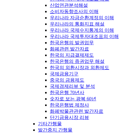
산업연관분석해설
소비자동향조사의 이해
우리나라 자금순환계정의 이해
우리나라의 통화지표 해설
우리나라 국제수지통계의 이해
우리나라 국제투자대조표의 이해
한국은행의 발권업무
화폐관련 발간자료
한국의 지급결제제도
한국은행의 증권업무 해설
한국의 외환시장과 외환제도
국제금융기구
중국의 금융제도
국제경제리뷰 및 분석
한국은행 70년사
숫자로 보는 광복 60년
한국은행법 제정사
화폐박물관관련 발간자료
단기금융시장 리뷰
기타간행물
발간중지 간행물