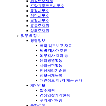
워싱턴주재원
프랑크푸르트사무소
동경사무소
런던사무소
북경사무소
홍콩주재원
상해주재원
업무별 정보
경영정보
국회 업무보고 자료
월별 대차대조표
외부감사 결과 등
윤리경영활동
사회공헌활동
민원처리기준표
정보공개목록
개인정보 제3자 제공 공개
계약정보
발주계획
경쟁입찰계약현황
수의계약현황
통화정책