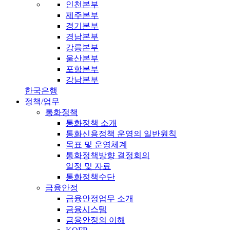
인천본부
제주본부
경기본부
경남본부
강릉본부
울산본부
포항본부
강남본부
한국은행
정책/업무
통화정책
통화정책 소개
통화신용정책 운영의 일반원칙
목표 및 운영체계
통화정책방향 결정회의
일정 및 자료
통화정책수단
금융안정
금융안정업무 소개
금융시스템
금융안정의 이해