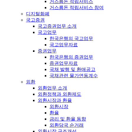
거스름돈 적립서비스
거스름돈 적립서비스 참여
디지털화폐
국고증권
국고증권업무 소개
국고업무
한국은행의 국고업무
국고업무자료
증권업무
한국은행의 증권업무
증권업무자료
국채 발행 및 환매공고
국채관련 물가연동계수
외환
외환업무 소개
외환정책과 외환제도
외환시장과 환율
외환시장
환율
금리 및 환율 동향
외환당국 순거래
외환시장 구조개선