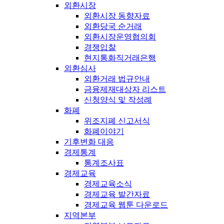
외환시장
외환시장 동향자료
외환당국 순거래
외환시장운영협의회
경쟁입찰
현지통화직거래은행
외환심사
외환거래 법규안내
금융제재대상자 리스트
신청양식 및 작성례
화폐
위조지폐 신고서식
화폐이야기
기후변화 대응
경제통계
통계조사표
경제교육
경제교육소식
경제교육 발간자료
경제교육 웹툰 다운로드
지역본부