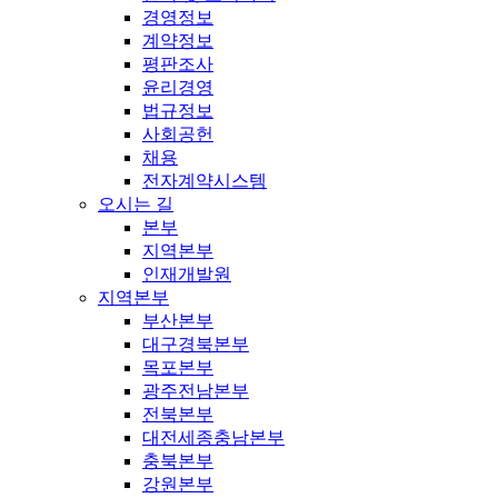
경영정보
계약정보
평판조사
윤리경영
법규정보
사회공헌
채용
전자계약시스템
오시는 길
본부
지역본부
인재개발원
지역본부
부산본부
대구경북본부
목포본부
광주전남본부
전북본부
대전세종충남본부
충북본부
강원본부