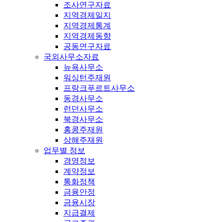
조사연구자료
지역경제일지
지역경제통계
지역경제동향
공동연구자료
국외사무소자료
뉴욕사무소
워싱턴주재원
프랑크푸르트사무소
동경사무소
런던사무소
북경사무소
홍콩주재원
상해주재원
업무별 정보
경영정보
계약정보
통화정책
금융안정
금융시장
지급결제