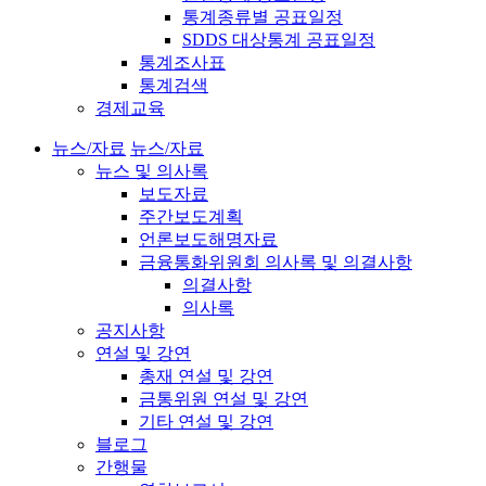
통계종류별 공표일정
SDDS 대상통계 공표일정
통계조사표
통계검색
경제교육
뉴스/자료
뉴스/자료
뉴스 및 의사록
보도자료
주간보도계획
언론보도해명자료
금융통화위원회 의사록 및 의결사항
의결사항
의사록
공지사항
연설 및 강연
총재 연설 및 강연
금통위원 연설 및 강연
기타 연설 및 강연
블로그
간행물