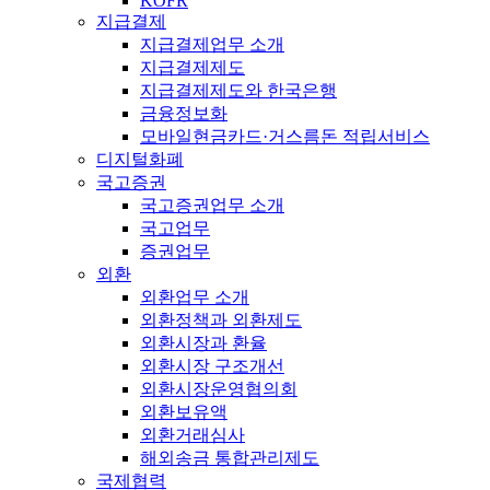
KOFR
지급결제
지급결제업무 소개
지급결제제도
지급결제제도와 한국은행
금융정보화
모바일현금카드·거스름돈 적립서비스
디지털화폐
국고증권
국고증권업무 소개
국고업무
증권업무
외환
외환업무 소개
외환정책과 외환제도
외환시장과 환율
외환시장 구조개선
외환시장운영협의회
외환보유액
외환거래심사
해외송금 통합관리제도
국제협력