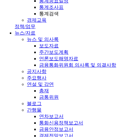
통계공표일정
통계조사표
통계검색
경제교육
정책/업무
뉴스/자료
뉴스 및 의사록
보도자료
주간보도계획
언론보도해명자료
금융통화위원회 의사록 및 의결사항
공지사항
주요행사
연설 및 강연
총재
금통위원
블로그
간행물
연차보고서
통화신용정책보고서
금융안정보고서
경제전망보고서