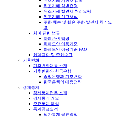
위조지폐 기번호 검색
위조지폐 식별요령
위조지폐 발견시 처리요령
위조지폐 신고서식
주화 훼손 및 훼손 주화 발견시 처리요
령
화폐 관련 법규
화폐관련 법령
화폐도안 이용기준
화폐도안 이용기준 FAQ
화폐교환 및 주화수급
기후변화
기후변화대응 소개
기후변화와 한국은행
중앙은행과 기후변화
한국은행의 대응전략
경제통계
경제통계업무 소개
경제통계 개요
주요통계 해설
통계공표일정
월간통계 공표일정