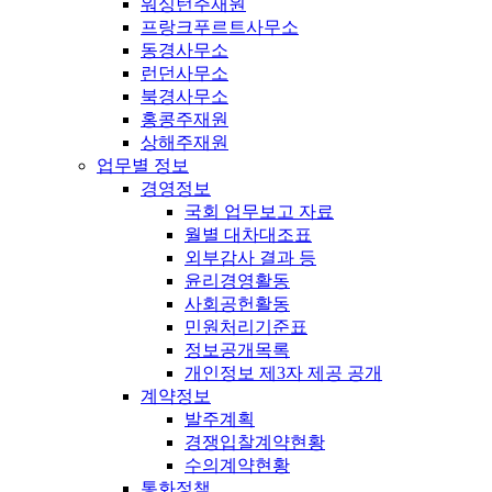
워싱턴주재원
프랑크푸르트사무소
동경사무소
런던사무소
북경사무소
홍콩주재원
상해주재원
업무별 정보
경영정보
국회 업무보고 자료
월별 대차대조표
외부감사 결과 등
윤리경영활동
사회공헌활동
민원처리기준표
정보공개목록
개인정보 제3자 제공 공개
계약정보
발주계획
경쟁입찰계약현황
수의계약현황
통화정책