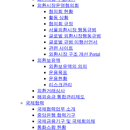
외환시장운영협의회
협의회 현황
활동 상황
협의회 규정
서울외환시장 행동규범
글로벌 외환시장행동규범
글로벌 규범 이행선언서
관련 사이트
외환시장 구조 개선 Portal
외환보유액
외환보유액의 의의
운용목표
운용현황
리스크관리
외환거래심사
해외송금 통합관리제도
국제협력
국제협력업무 소개
중앙은행 협력기구
국제금융기구 및 국제회의체
통화스왑 현황