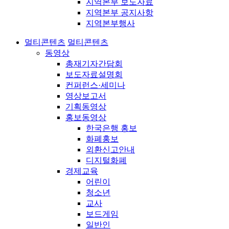
지역본부 보도자료
지역본부 공지사항
지역본부행사
멀티콘텐츠
멀티콘텐츠
동영상
총재기자간담회
보도자료설명회
컨퍼런스·세미나
영상보고서
기획동영상
홍보동영상
한국은행 홍보
화폐홍보
외환신고안내
디지털화폐
경제교육
어린이
청소년
교사
보드게임
일반인