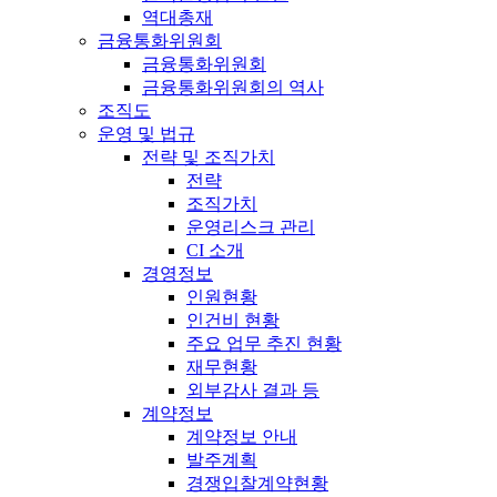
역대총재
금융통화위원회
금융통화위원회
금융통화위원회의 역사
조직도
운영 및 법규
전략 및 조직가치
전략
조직가치
운영리스크 관리
CI 소개
경영정보
인원현황
인건비 현황
주요 업무 추진 현황
재무현황
외부감사 결과 등
계약정보
계약정보 안내
발주계획
경쟁입찰계약현황