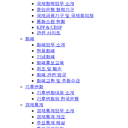
국제협력업무 소개
중앙은행 협력기구
국제금융기구 및 국제회의체
통화스왑 현황
KPP & CBSP
관련 사이트
화폐
화폐업무 소개
현용화폐
기념화폐
화폐홍보교육
위조 및 훼손
화폐 관련 법규
화폐교환 및 주화수급
기후변화
기후변화대응 소개
기후변화와 한국은행
경제통계
경제통계업무 소개
경제통계 개요
주요통계 해설