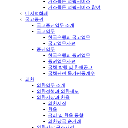
거스름돈 적립서비스
거스름돈 적립서비스 참여
디지털화폐
국고증권
국고증권업무 소개
국고업무
한국은행의 국고업무
국고업무자료
증권업무
한국은행의 증권업무
증권업무자료
국채 발행 및 환매공고
국채관련 물가연동계수
외환
외환업무 소개
외환정책과 외환제도
외환시장과 환율
외환시장
환율
금리 및 환율 동향
외환당국 순거래
외환시장 구조개선