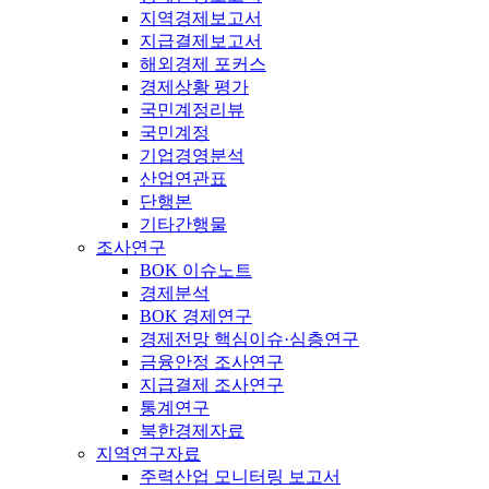
지역경제보고서
지급결제보고서
해외경제 포커스
경제상황 평가
국민계정리뷰
국민계정
기업경영분석
산업연관표
단행본
기타간행물
조사연구
BOK 이슈노트
경제분석
BOK 경제연구
경제전망 핵심이슈·심층연구
금융안정 조사연구
지급결제 조사연구
통계연구
북한경제자료
지역연구자료
주력산업 모니터링 보고서