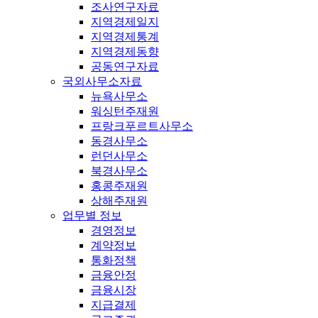
조사연구자료
지역경제일지
지역경제통계
지역경제동향
공동연구자료
국외사무소자료
뉴욕사무소
워싱턴주재원
프랑크푸르트사무소
동경사무소
런던사무소
북경사무소
홍콩주재원
상해주재원
업무별 정보
경영정보
계약정보
통화정책
금융안정
금융시장
지급결제