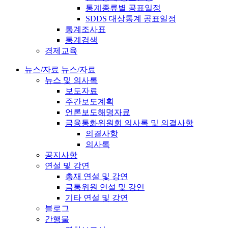
통계종류별 공표일정
SDDS 대상통계 공표일정
통계조사표
통계검색
경제교육
뉴스/자료
뉴스/자료
뉴스 및 의사록
보도자료
주간보도계획
언론보도해명자료
금융통화위원회 의사록 및 의결사항
의결사항
의사록
공지사항
연설 및 강연
총재 연설 및 강연
금통위원 연설 및 강연
기타 연설 및 강연
블로그
간행물