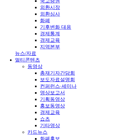
국고증권
외환시장
외환심사
화폐
기후변화 대응
경제통계
경제교육
지역본부
뉴스/자료
멀티콘텐츠
동영상
총재기자간담회
보도자료설명회
컨퍼런스·세미나
영상보고서
기획동영상
홍보동영상
경제교육
쇼츠
기타영상
카드뉴스
화폐홍보