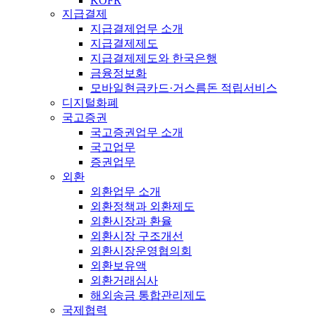
KOFR
지급결제
지급결제업무 소개
지급결제제도
지급결제제도와 한국은행
금융정보화
모바일현금카드·거스름돈 적립서비스
디지털화폐
국고증권
국고증권업무 소개
국고업무
증권업무
외환
외환업무 소개
외환정책과 외환제도
외환시장과 환율
외환시장 구조개선
외환시장운영협의회
외환보유액
외환거래심사
해외송금 통합관리제도
국제협력