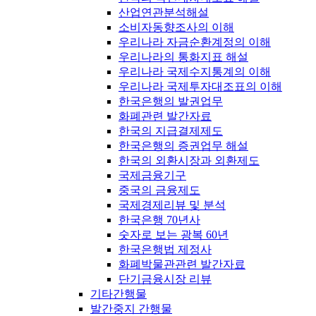
산업연관분석해설
소비자동향조사의 이해
우리나라 자금순환계정의 이해
우리나라의 통화지표 해설
우리나라 국제수지통계의 이해
우리나라 국제투자대조표의 이해
한국은행의 발권업무
화폐관련 발간자료
한국의 지급결제제도
한국은행의 증권업무 해설
한국의 외환시장과 외환제도
국제금융기구
중국의 금융제도
국제경제리뷰 및 분석
한국은행 70년사
숫자로 보는 광복 60년
한국은행법 제정사
화폐박물관관련 발간자료
단기금융시장 리뷰
기타간행물
발간중지 간행물