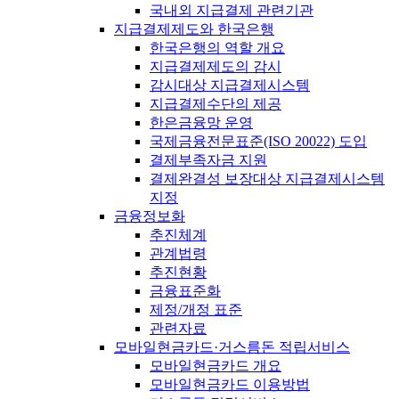
국내외 지급결제 관련기관
지급결제제도와 한국은행
한국은행의 역할 개요
지급결제제도의 감시
감시대상 지급결제시스템
지급결제수단의 제공
한은금융망 운영
국제금융전문표준(ISO 20022) 도입
결제부족자금 지원
결제완결성 보장대상 지급결제시스템
지정
금융정보화
추진체계
관계법령
추진현황
금융표준화
제정/개정 표준
관련자료
모바일현금카드·거스름돈 적립서비스
모바일현금카드 개요
모바일현금카드 이용방법