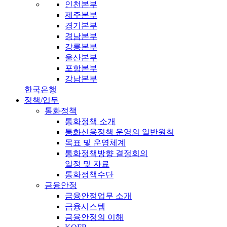
인천본부
제주본부
경기본부
경남본부
강릉본부
울산본부
포항본부
강남본부
한국은행
정책/업무
통화정책
통화정책 소개
통화신용정책 운영의 일반원칙
목표 및 운영체계
통화정책방향 결정회의
일정 및 자료
통화정책수단
금융안정
금융안정업무 소개
금융시스템
금융안정의 이해