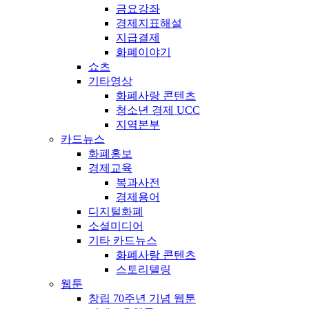
금요강좌
경제지표해설
지급결제
화폐이야기
쇼츠
기타영상
화폐사랑 콘텐츠
청소년 경제 UCC
지역본부
카드뉴스
화폐홍보
경제교육
복과사전
경제용어
디지털화폐
소셜미디어
기타 카드뉴스
화폐사랑 콘텐츠
스토리텔링
웹툰
창립 70주년 기념 웹툰