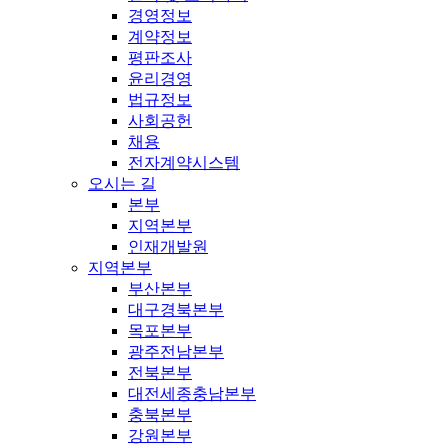
경영정보
계약정보
평판조사
윤리경영
법규정보
사회공헌
채용
전자계약시스템
오시는 길
본부
지역본부
인재개발원
지역본부
부산본부
대구경북본부
목포본부
광주전남본부
전북본부
대전세종충남본부
충북본부
강원본부