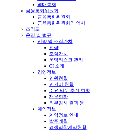
역대총재
금융통화위원회
금융통화위원회
금융통화위원회의 역사
조직도
운영 및 법규
전략 및 조직가치
전략
조직가치
운영리스크 관리
CI 소개
경영정보
인원현황
인건비 현황
주요 업무 추진 현황
재무현황
외부감사 결과 등
계약정보
계약정보 안내
발주계획
경쟁입찰계약현황