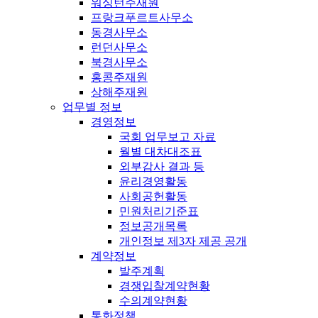
워싱턴주재원
프랑크푸르트사무소
동경사무소
런던사무소
북경사무소
홍콩주재원
상해주재원
업무별 정보
경영정보
국회 업무보고 자료
월별 대차대조표
외부감사 결과 등
윤리경영활동
사회공헌활동
민원처리기준표
정보공개목록
개인정보 제3자 제공 공개
계약정보
발주계획
경쟁입찰계약현황
수의계약현황
통화정책