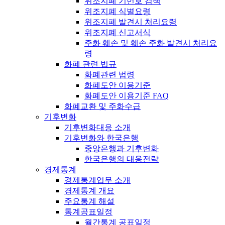
위조지폐 기번호 검색
위조지폐 식별요령
위조지폐 발견시 처리요령
위조지폐 신고서식
주화 훼손 및 훼손 주화 발견시 처리요
령
화폐 관련 법규
화폐관련 법령
화폐도안 이용기준
화폐도안 이용기준 FAQ
화폐교환 및 주화수급
기후변화
기후변화대응 소개
기후변화와 한국은행
중앙은행과 기후변화
한국은행의 대응전략
경제통계
경제통계업무 소개
경제통계 개요
주요통계 해설
통계공표일정
월간통계 공표일정