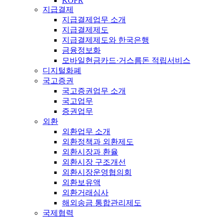
KOFR
지급결제
지급결제업무 소개
지급결제제도
지급결제제도와 한국은행
금융정보화
모바일현금카드·거스름돈 적립서비스
디지털화폐
국고증권
국고증권업무 소개
국고업무
증권업무
외환
외환업무 소개
외환정책과 외환제도
외환시장과 환율
외환시장 구조개선
외환시장운영협의회
외환보유액
외환거래심사
해외송금 통합관리제도
국제협력