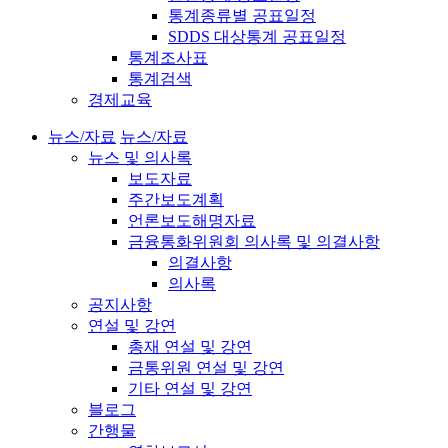
통계종류별 공표일정
SDDS 대상통계 공표일정
통계조사표
통계검색
경제교육
뉴스/자료
뉴스/자료
뉴스 및 의사록
보도자료
주간보도계획
언론보도해명자료
금융통화위원회 의사록 및 의결사항
의결사항
의사록
공지사항
연설 및 강연
총재 연설 및 강연
금통위원 연설 및 강연
기타 연설 및 강연
블로그
간행물