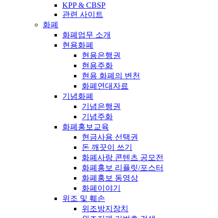
KPP & CBSP
관련 사이트
화폐
화폐업무 소개
현용화폐
현용은행권
현용주화
현용 화폐의 변천
화폐연대자료
기념화폐
기념은행권
기념주화
화폐홍보교육
현금사용 선택권
돈 깨끗이 쓰기
화폐사랑 콘텐츠 공모전
화폐홍보 리플릿/포스터
화폐홍보 동영상
화폐이야기
위조 및 훼손
위조방지장치