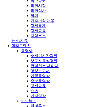
국고증권
외환시장
외환심사
화폐
기후변화 대응
경제통계
경제교육
지역본부
뉴스/자료
멀티콘텐츠
동영상
총재기자간담회
보도자료설명회
컨퍼런스·세미나
영상보고서
기획동영상
홍보동영상
경제교육
쇼츠
기타영상
카드뉴스
화폐홍보