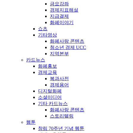
금요강좌
경제지표해설
지급결제
화폐이야기
쇼츠
기타영상
화폐사랑 콘텐츠
청소년 경제 UCC
지역본부
카드뉴스
화폐홍보
경제교육
복과사전
경제용어
디지털화폐
소셜미디어
기타 카드뉴스
화폐사랑 콘텐츠
스토리텔링
웹툰
창립 70주년 기념 웹툰