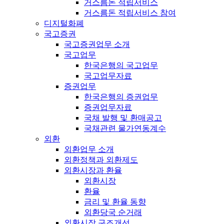
거스름돈 적립서비스
거스름돈 적립서비스 참여
디지털화폐
국고증권
국고증권업무 소개
국고업무
한국은행의 국고업무
국고업무자료
증권업무
한국은행의 증권업무
증권업무자료
국채 발행 및 환매공고
국채관련 물가연동계수
외환
외환업무 소개
외환정책과 외환제도
외환시장과 환율
외환시장
환율
금리 및 환율 동향
외환당국 순거래
외환시장 구조개선