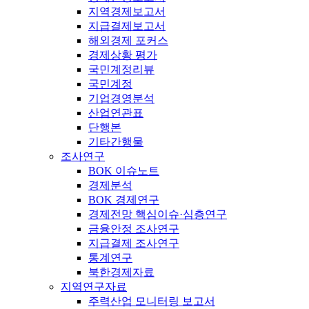
지역경제보고서
지급결제보고서
해외경제 포커스
경제상황 평가
국민계정리뷰
국민계정
기업경영분석
산업연관표
단행본
기타간행물
조사연구
BOK 이슈노트
경제분석
BOK 경제연구
경제전망 핵심이슈·심층연구
금융안정 조사연구
지급결제 조사연구
통계연구
북한경제자료
지역연구자료
주력산업 모니터링 보고서