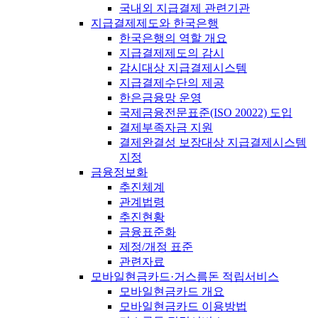
국내외 지급결제 관련기관
지급결제제도와 한국은행
한국은행의 역할 개요
지급결제제도의 감시
감시대상 지급결제시스템
지급결제수단의 제공
한은금융망 운영
국제금융전문표준(ISO 20022) 도입
결제부족자금 지원
결제완결성 보장대상 지급결제시스템
지정
금융정보화
추진체계
관계법령
추진현황
금융표준화
제정/개정 표준
관련자료
모바일현금카드·거스름돈 적립서비스
모바일현금카드 개요
모바일현금카드 이용방법