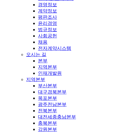
경영정보
계약정보
평판조사
윤리경영
법규정보
사회공헌
채용
전자계약시스템
오시는 길
본부
지역본부
인재개발원
지역본부
부산본부
대구경북본부
목포본부
광주전남본부
전북본부
대전세종충남본부
충북본부
강원본부