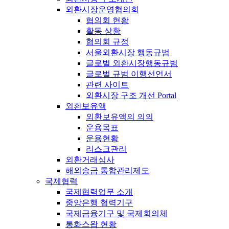
외환시장운영협의회
협의회 현황
활동 상황
협의회 규정
서울외환시장 행동규범
글로벌 외환시장행동규범
글로벌 규범 이행선언서
관련 사이트
외환시장 구조 개선 Portal
외환보유액
외환보유액의 의의
운용목표
운용현황
리스크관리
외환거래심사
해외송금 통합관리제도
국제협력
국제협력업무 소개
중앙은행 협력기구
국제금융기구 및 국제회의체
통화스왑 현황