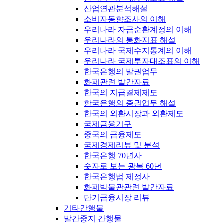
산업연관분석해설
소비자동향조사의 이해
우리나라 자금순환계정의 이해
우리나라의 통화지표 해설
우리나라 국제수지통계의 이해
우리나라 국제투자대조표의 이해
한국은행의 발권업무
화폐관련 발간자료
한국의 지급결제제도
한국은행의 증권업무 해설
한국의 외환시장과 외환제도
국제금융기구
중국의 금융제도
국제경제리뷰 및 분석
한국은행 70년사
숫자로 보는 광복 60년
한국은행법 제정사
화폐박물관관련 발간자료
단기금융시장 리뷰
기타간행물
발간중지 간행물