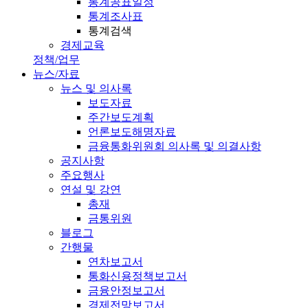
통계공표일정
통계조사표
통계검색
경제교육
정책/업무
뉴스/자료
뉴스 및 의사록
보도자료
주간보도계획
언론보도해명자료
금융통화위원회 의사록 및 의결사항
공지사항
주요행사
연설 및 강연
총재
금통위원
블로그
간행물
연차보고서
통화신용정책보고서
금융안정보고서
경제전망보고서