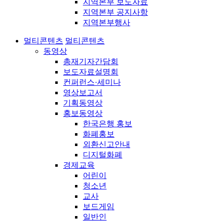
지역본부 보도자료
지역본부 공지사항
지역본부행사
멀티콘텐츠
멀티콘텐츠
동영상
총재기자간담회
보도자료설명회
컨퍼런스·세미나
영상보고서
기획동영상
홍보동영상
한국은행 홍보
화폐홍보
외환신고안내
디지털화폐
경제교육
어린이
청소년
교사
보드게임
일반인