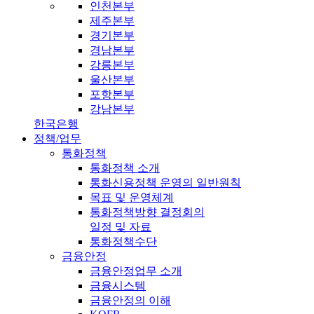
인천본부
제주본부
경기본부
경남본부
강릉본부
울산본부
포항본부
강남본부
한국은행
정책/업무
통화정책
통화정책 소개
통화신용정책 운영의 일반원칙
목표 및 운영체계
통화정책방향 결정회의
일정 및 자료
통화정책수단
금융안정
금융안정업무 소개
금융시스템
금융안정의 이해