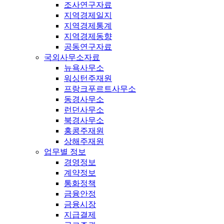
조사연구자료
지역경제일지
지역경제통계
지역경제동향
공동연구자료
국외사무소자료
뉴욕사무소
워싱턴주재원
프랑크푸르트사무소
동경사무소
런던사무소
북경사무소
홍콩주재원
상해주재원
업무별 정보
경영정보
계약정보
통화정책
금융안정
금융시장
지급결제