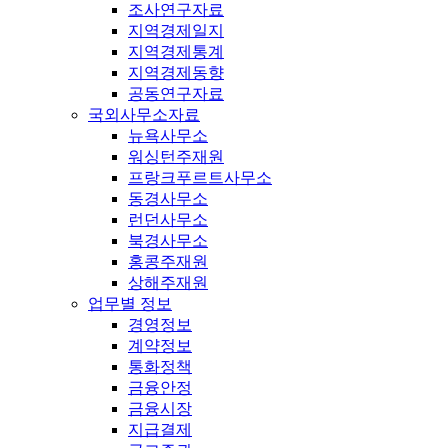
조사연구자료
지역경제일지
지역경제통계
지역경제동향
공동연구자료
국외사무소자료
뉴욕사무소
워싱턴주재원
프랑크푸르트사무소
동경사무소
런던사무소
북경사무소
홍콩주재원
상해주재원
업무별 정보
경영정보
계약정보
통화정책
금융안정
금융시장
지급결제