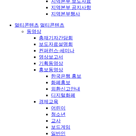
지역본부 보도자료
지역본부 공지사항
지역본부행사
멀티콘텐츠
멀티콘텐츠
동영상
총재기자간담회
보도자료설명회
컨퍼런스·세미나
영상보고서
기획동영상
홍보동영상
한국은행 홍보
화폐홍보
외환신고안내
디지털화폐
경제교육
어린이
청소년
교사
보드게임
일반인