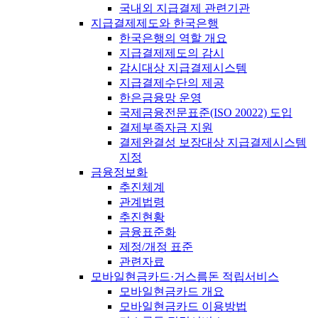
국내외 지급결제 관련기관
지급결제제도와 한국은행
한국은행의 역할 개요
지급결제제도의 감시
감시대상 지급결제시스템
지급결제수단의 제공
한은금융망 운영
국제금융전문표준(ISO 20022) 도입
결제부족자금 지원
결제완결성 보장대상 지급결제시스템
지정
금융정보화
추진체계
관계법령
추진현황
금융표준화
제정/개정 표준
관련자료
모바일현금카드·거스름돈 적립서비스
모바일현금카드 개요
모바일현금카드 이용방법