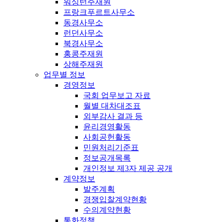
워싱턴주재원
프랑크푸르트사무소
동경사무소
런던사무소
북경사무소
홍콩주재원
상해주재원
업무별 정보
경영정보
국회 업무보고 자료
월별 대차대조표
외부감사 결과 등
윤리경영활동
사회공헌활동
민원처리기준표
정보공개목록
개인정보 제3자 제공 공개
계약정보
발주계획
경쟁입찰계약현황
수의계약현황
통화정책