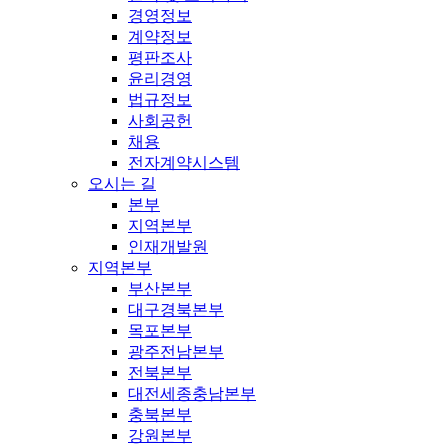
경영정보
계약정보
평판조사
윤리경영
법규정보
사회공헌
채용
전자계약시스템
오시는 길
본부
지역본부
인재개발원
지역본부
부산본부
대구경북본부
목포본부
광주전남본부
전북본부
대전세종충남본부
충북본부
강원본부