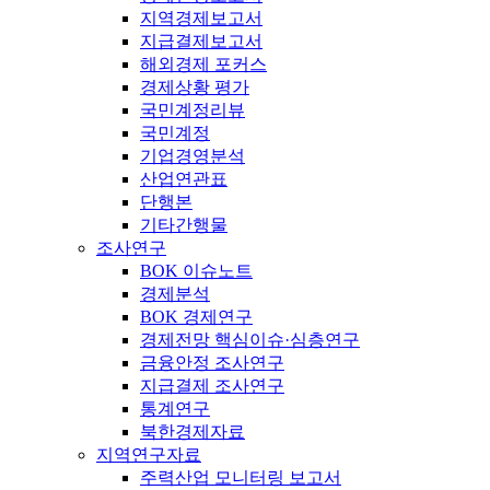
지역경제보고서
지급결제보고서
해외경제 포커스
경제상황 평가
국민계정리뷰
국민계정
기업경영분석
산업연관표
단행본
기타간행물
조사연구
BOK 이슈노트
경제분석
BOK 경제연구
경제전망 핵심이슈·심층연구
금융안정 조사연구
지급결제 조사연구
통계연구
북한경제자료
지역연구자료
주력산업 모니터링 보고서