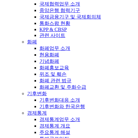
국제협력업무 소개
중앙은행 협력기구
국제금융기구 및 국제회의체
통화스왑 현황
KPP & CBSP
관련 사이트
화폐
화폐업무 소개
현용화폐
기념화폐
화폐홍보교육
위조 및 훼손
화폐 관련 법규
화폐교환 및 주화수급
기후변화
기후변화대응 소개
기후변화와 한국은행
경제통계
경제통계업무 소개
경제통계 개요
주요통계 해설