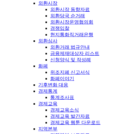
외환시장
외환시장 동향자료
외환당국 순거래
외환시장운영협의회
경쟁입찰
현지통화직거래은행
외환심사
외환거래 법규안내
금융제재대상자 리스트
신청양식 및 작성례
화폐
위조지폐 신고서식
화폐이야기
기후변화 대응
경제통계
통계조사표
경제교육
경제교육소식
경제교육 발간자료
경제교육 웹툰 다운로드
지역본부