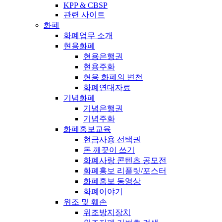
KPP & CBSP
관련 사이트
화폐
화폐업무 소개
현용화폐
현용은행권
현용주화
현용 화폐의 변천
화폐연대자료
기념화폐
기념은행권
기념주화
화폐홍보교육
현금사용 선택권
돈 깨끗이 쓰기
화폐사랑 콘텐츠 공모전
화폐홍보 리플릿/포스터
화폐홍보 동영상
화폐이야기
위조 및 훼손
위조방지장치