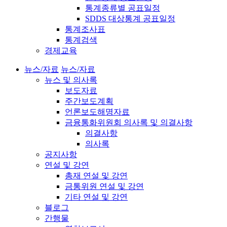
통계종류별 공표일정
SDDS 대상통계 공표일정
통계조사표
통계검색
경제교육
뉴스/자료
뉴스/자료
뉴스 및 의사록
보도자료
주간보도계획
언론보도해명자료
금융통화위원회 의사록 및 의결사항
의결사항
의사록
공지사항
연설 및 강연
총재 연설 및 강연
금통위원 연설 및 강연
기타 연설 및 강연
블로그
간행물