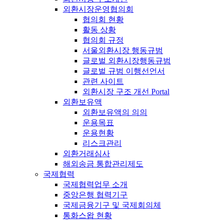
외환시장운영협의회
협의회 현황
활동 상황
협의회 규정
서울외환시장 행동규범
글로벌 외환시장행동규범
글로벌 규범 이행선언서
관련 사이트
외환시장 구조 개선 Portal
외환보유액
외환보유액의 의의
운용목표
운용현황
리스크관리
외환거래심사
해외송금 통합관리제도
국제협력
국제협력업무 소개
중앙은행 협력기구
국제금융기구 및 국제회의체
통화스왑 현황