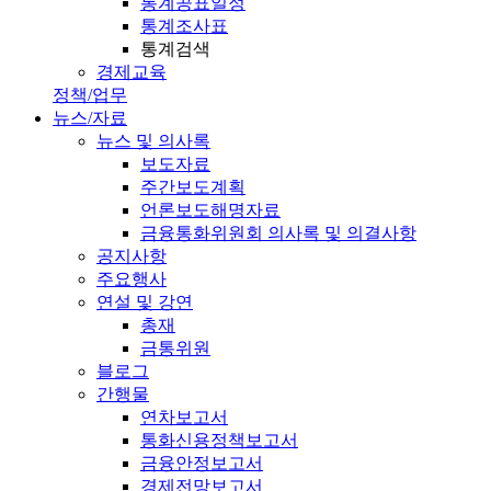
통계공표일정
통계조사표
통계검색
경제교육
정책/업무
뉴스/자료
뉴스 및 의사록
보도자료
주간보도계획
언론보도해명자료
금융통화위원회 의사록 및 의결사항
공지사항
주요행사
연설 및 강연
총재
금통위원
블로그
간행물
연차보고서
통화신용정책보고서
금융안정보고서
경제전망보고서