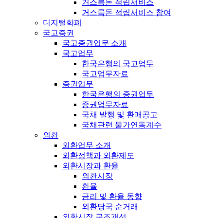
거스름돈 적립서비스
거스름돈 적립서비스 참여
디지털화폐
국고증권
국고증권업무 소개
국고업무
한국은행의 국고업무
국고업무자료
증권업무
한국은행의 증권업무
증권업무자료
국채 발행 및 환매공고
국채관련 물가연동계수
외환
외환업무 소개
외환정책과 외환제도
외환시장과 환율
외환시장
환율
금리 및 환율 동향
외환당국 순거래
외환시장 구조개선