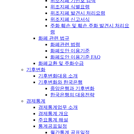
위조지폐 기번호 검색
위조지폐 식별요령
위조지폐 발견시 처리요령
위조지폐 신고서식
주화 훼손 및 훼손 주화 발견시 처리요
령
화폐 관련 법규
화폐관련 법령
화폐도안 이용기준
화폐도안 이용기준 FAQ
화폐교환 및 주화수급
기후변화
기후변화대응 소개
기후변화와 한국은행
중앙은행과 기후변화
한국은행의 대응전략
경제통계
경제통계업무 소개
경제통계 개요
주요통계 해설
통계공표일정
월간통계 공표일정