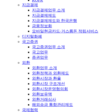
KOFR
지급결제
지급결제업무 소개
지급결제제도
지급결제제도와 한국은행
금융정보화
모바일현금카드·거스름돈 적립서비스
디지털화폐
국고증권
국고증권업무 소개
국고업무
증권업무
외환
외환업무 소개
외환정책과 외환제도
외환시장과 환율
외환시장 구조개선
외환시장운영협의회
외환보유액
외환거래심사
해외송금 통합관리제도
국제협력