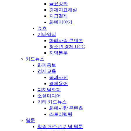
금요강좌
경제지표해설
지급결제
화폐이야기
쇼츠
기타영상
화폐사랑 콘텐츠
청소년 경제 UCC
지역본부
카드뉴스
화폐홍보
경제교육
복과사전
경제용어
디지털화폐
소셜미디어
기타 카드뉴스
화폐사랑 콘텐츠
스토리텔링
웹툰
창립 70주년 기념 웹툰