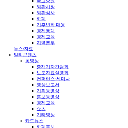
국고증권
외환시장
외환심사
화폐
기후변화 대응
경제통계
경제교육
지역본부
뉴스/자료
멀티콘텐츠
동영상
총재기자간담회
보도자료설명회
컨퍼런스·세미나
영상보고서
기획동영상
홍보동영상
경제교육
쇼츠
기타영상
카드뉴스
화폐홍보