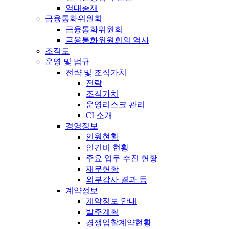
역대총재
금융통화위원회
금융통화위원회
금융통화위원회의 역사
조직도
운영 및 법규
전략 및 조직가치
전략
조직가치
운영리스크 관리
CI 소개
경영정보
인원현황
인건비 현황
주요 업무 추진 현황
재무현황
외부감사 결과 등
계약정보
계약정보 안내
발주계획
경쟁입찰계약현황