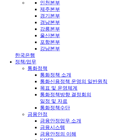
인천본부
제주본부
경기본부
경남본부
강릉본부
울산본부
포항본부
강남본부
한국은행
정책/업무
통화정책
통화정책 소개
통화신용정책 운영의 일반원칙
목표 및 운영체계
통화정책방향 결정회의
일정 및 자료
통화정책수단
금융안정
금융안정업무 소개
금융시스템
금융안정의 이해