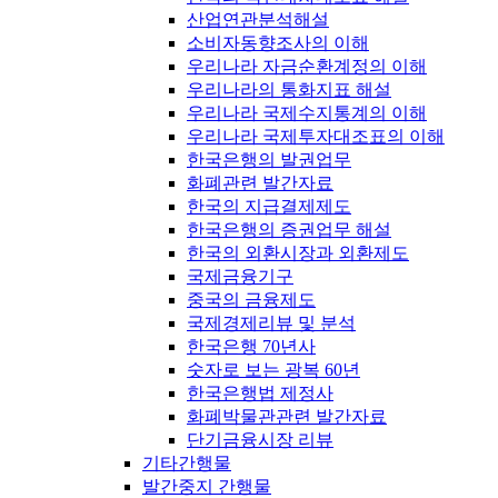
산업연관분석해설
소비자동향조사의 이해
우리나라 자금순환계정의 이해
우리나라의 통화지표 해설
우리나라 국제수지통계의 이해
우리나라 국제투자대조표의 이해
한국은행의 발권업무
화폐관련 발간자료
한국의 지급결제제도
한국은행의 증권업무 해설
한국의 외환시장과 외환제도
국제금융기구
중국의 금융제도
국제경제리뷰 및 분석
한국은행 70년사
숫자로 보는 광복 60년
한국은행법 제정사
화폐박물관관련 발간자료
단기금융시장 리뷰
기타간행물
발간중지 간행물