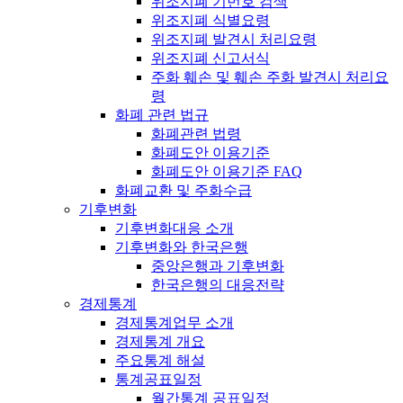
위조지폐 기번호 검색
위조지폐 식별요령
위조지폐 발견시 처리요령
위조지폐 신고서식
주화 훼손 및 훼손 주화 발견시 처리요
령
화폐 관련 법규
화폐관련 법령
화폐도안 이용기준
화폐도안 이용기준 FAQ
화폐교환 및 주화수급
기후변화
기후변화대응 소개
기후변화와 한국은행
중앙은행과 기후변화
한국은행의 대응전략
경제통계
경제통계업무 소개
경제통계 개요
주요통계 해설
통계공표일정
월간통계 공표일정