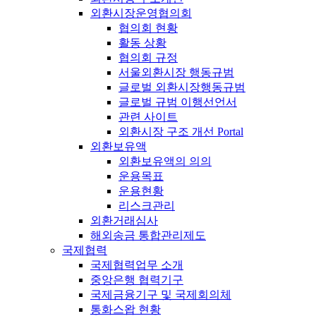
외환시장운영협의회
협의회 현황
활동 상황
협의회 규정
서울외환시장 행동규범
글로벌 외환시장행동규범
글로벌 규범 이행선언서
관련 사이트
외환시장 구조 개선 Portal
외환보유액
외환보유액의 의의
운용목표
운용현황
리스크관리
외환거래심사
해외송금 통합관리제도
국제협력
국제협력업무 소개
중앙은행 협력기구
국제금융기구 및 국제회의체
통화스왑 현황