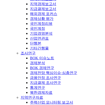
지역경제보고서
지급결제보고서
해외경제 포커스
경제상황 평가
국민계정리뷰
국민계정
기업경영분석
산업연관표
단행본
기타간행물
조사연구
BOK 이슈노트
경제분석
BOK 경제연구
경제전망 핵심이슈·심층연구
금융안정 조사연구
지급결제 조사연구
통계연구
북한경제자료
지역연구자료
주력산업 모니터링 보고서