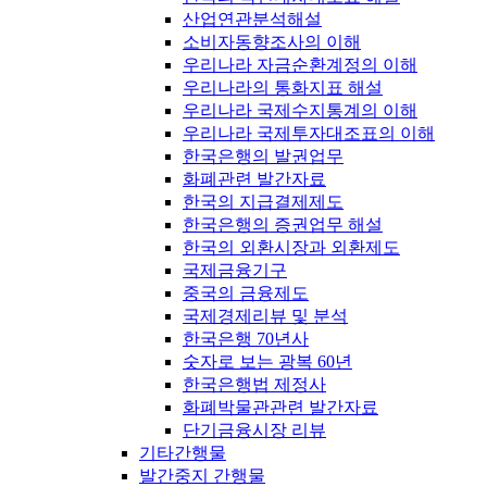
산업연관분석해설
소비자동향조사의 이해
우리나라 자금순환계정의 이해
우리나라의 통화지표 해설
우리나라 국제수지통계의 이해
우리나라 국제투자대조표의 이해
한국은행의 발권업무
화폐관련 발간자료
한국의 지급결제제도
한국은행의 증권업무 해설
한국의 외환시장과 외환제도
국제금융기구
중국의 금융제도
국제경제리뷰 및 분석
한국은행 70년사
숫자로 보는 광복 60년
한국은행법 제정사
화폐박물관관련 발간자료
단기금융시장 리뷰
기타간행물
발간중지 간행물