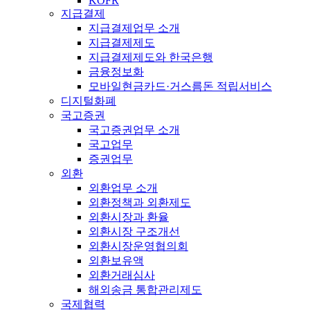
KOFR
지급결제
지급결제업무 소개
지급결제제도
지급결제제도와 한국은행
금융정보화
모바일현금카드·거스름돈 적립서비스
디지털화폐
국고증권
국고증권업무 소개
국고업무
증권업무
외환
외환업무 소개
외환정책과 외환제도
외환시장과 환율
외환시장 구조개선
외환시장운영협의회
외환보유액
외환거래심사
해외송금 통합관리제도
국제협력