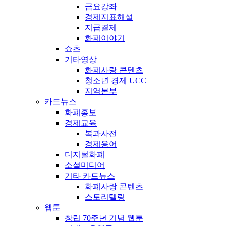
금요강좌
경제지표해설
지급결제
화폐이야기
쇼츠
기타영상
화폐사랑 콘텐츠
청소년 경제 UCC
지역본부
카드뉴스
화폐홍보
경제교육
복과사전
경제용어
디지털화폐
소셜미디어
기타 카드뉴스
화폐사랑 콘텐츠
스토리텔링
웹툰
창립 70주년 기념 웹툰