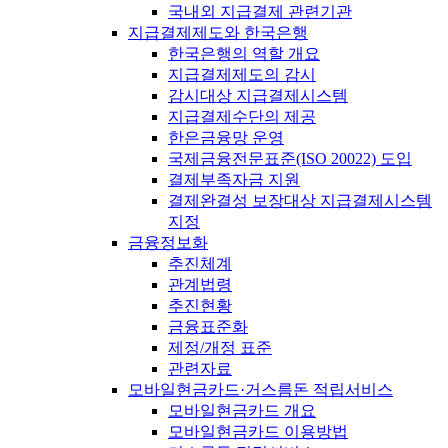
국내외 지급결제 관련기관
지급결제제도와 한국은행
한국은행의 역할 개요
지급결제제도의 감시
감시대상 지급결제시스템
지급결제수단의 제공
한은금융망 운영
국제금융전문표준(ISO 20022) 도입
결제부족자금 지원
결제완결성 보장대상 지급결제시스템
지정
금융정보화
추진체계
관계법령
추진현황
금융표준화
제정/개정 표준
관련자료
모바일현금카드·거스름돈 적립서비스
모바일현금카드 개요
모바일현금카드 이용방법