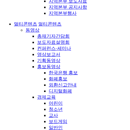
지역본부 보도자료
지역본부 공지사항
지역본부행사
멀티콘텐츠
멀티콘텐츠
동영상
총재기자간담회
보도자료설명회
컨퍼런스·세미나
영상보고서
기획동영상
홍보동영상
한국은행 홍보
화폐홍보
외환신고안내
디지털화폐
경제교육
어린이
청소년
교사
보드게임
일반인