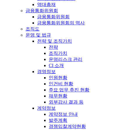
역대총재
금융통화위원회
금융통화위원회
금융통화위원회의 역사
조직도
운영 및 법규
전략 및 조직가치
전략
조직가치
운영리스크 관리
CI 소개
경영정보
인원현황
인건비 현황
주요 업무 추진 현황
재무현황
외부감사 결과 등
계약정보
계약정보 안내
발주계획
경쟁입찰계약현황