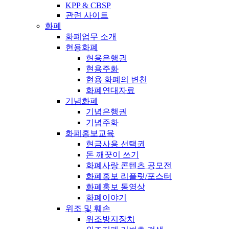
KPP & CBSP
관련 사이트
화폐
화폐업무 소개
현용화폐
현용은행권
현용주화
현용 화폐의 변천
화폐연대자료
기념화폐
기념은행권
기념주화
화폐홍보교육
현금사용 선택권
돈 깨끗이 쓰기
화폐사랑 콘텐츠 공모전
화폐홍보 리플릿/포스터
화폐홍보 동영상
화폐이야기
위조 및 훼손
위조방지장치