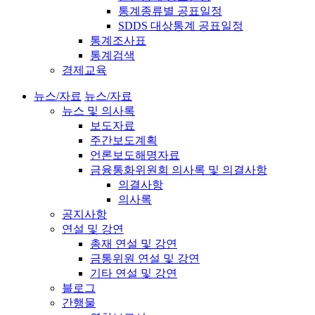
통계종류별 공표일정
SDDS 대상통계 공표일정
통계조사표
통계검색
경제교육
뉴스/자료
뉴스/자료
뉴스 및 의사록
보도자료
주간보도계획
언론보도해명자료
금융통화위원회 의사록 및 의결사항
의결사항
의사록
공지사항
연설 및 강연
총재 연설 및 강연
금통위원 연설 및 강연
기타 연설 및 강연
블로그
간행물