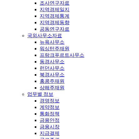
조사연구자료
지역경제일지
지역경제통계
지역경제동향
공동연구자료
국외사무소자료
뉴욕사무소
워싱턴주재원
프랑크푸르트사무소
동경사무소
런던사무소
북경사무소
홍콩주재원
상해주재원
업무별 정보
경영정보
계약정보
통화정책
금융안정
금융시장
지급결제