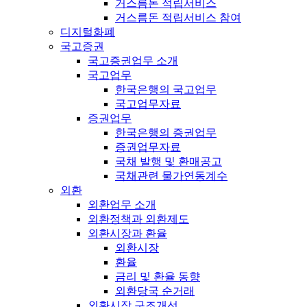
거스름돈 적립서비스
거스름돈 적립서비스 참여
디지털화폐
국고증권
국고증권업무 소개
국고업무
한국은행의 국고업무
국고업무자료
증권업무
한국은행의 증권업무
증권업무자료
국채 발행 및 환매공고
국채관련 물가연동계수
외환
외환업무 소개
외환정책과 외환제도
외환시장과 환율
외환시장
환율
금리 및 환율 동향
외환당국 순거래
외환시장 구조개선