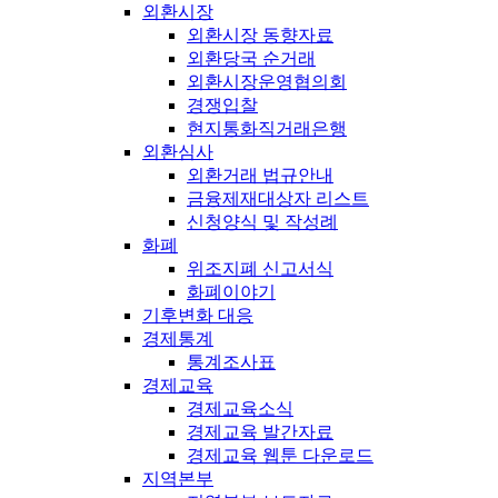
외환시장
외환시장 동향자료
외환당국 순거래
외환시장운영협의회
경쟁입찰
현지통화직거래은행
외환심사
외환거래 법규안내
금융제재대상자 리스트
신청양식 및 작성례
화폐
위조지폐 신고서식
화폐이야기
기후변화 대응
경제통계
통계조사표
경제교육
경제교육소식
경제교육 발간자료
경제교육 웹툰 다운로드
지역본부