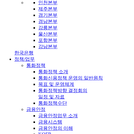
인천본부
제주본부
경기본부
경남본부
강릉본부
울산본부
포항본부
강남본부
한국은행
정책/업무
통화정책
통화정책 소개
통화신용정책 운영의 일반원칙
목표 및 운영체계
통화정책방향 결정회의
일정 및 자료
통화정책수단
금융안정
금융안정업무 소개
금융시스템
금융안정의 이해