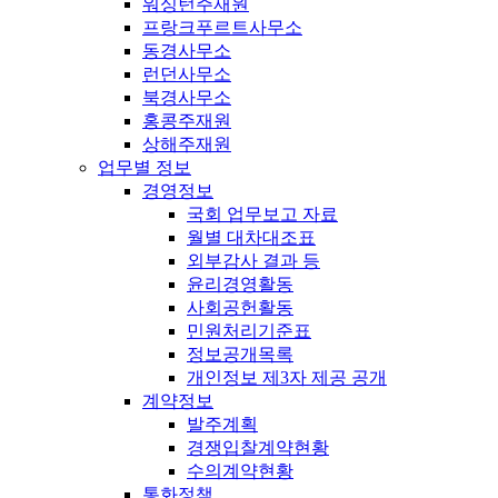
워싱턴주재원
프랑크푸르트사무소
동경사무소
런던사무소
북경사무소
홍콩주재원
상해주재원
업무별 정보
경영정보
국회 업무보고 자료
월별 대차대조표
외부감사 결과 등
윤리경영활동
사회공헌활동
민원처리기준표
정보공개목록
개인정보 제3자 제공 공개
계약정보
발주계획
경쟁입찰계약현황
수의계약현황
통화정책