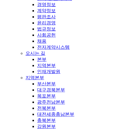
경영정보
계약정보
평판조사
윤리경영
법규정보
사회공헌
채용
전자계약시스템
오시는 길
본부
지역본부
인재개발원
지역본부
부산본부
대구경북본부
목포본부
광주전남본부
전북본부
대전세종충남본부
충북본부
강원본부