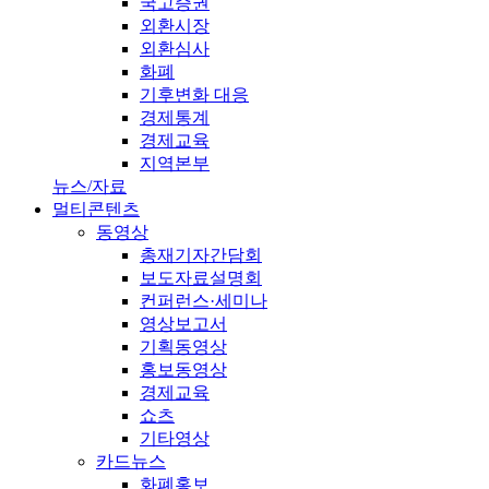
국고증권
외환시장
외환심사
화폐
기후변화 대응
경제통계
경제교육
지역본부
뉴스/자료
멀티콘텐츠
동영상
총재기자간담회
보도자료설명회
컨퍼런스·세미나
영상보고서
기획동영상
홍보동영상
경제교육
쇼츠
기타영상
카드뉴스
화폐홍보