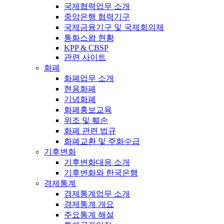
국제협력업무 소개
중앙은행 협력기구
국제금융기구 및 국제회의체
통화스왑 현황
KPP & CBSP
관련 사이트
화폐
화폐업무 소개
현용화폐
기념화폐
화폐홍보교육
위조 및 훼손
화폐 관련 법규
화폐교환 및 주화수급
기후변화
기후변화대응 소개
기후변화와 한국은행
경제통계
경제통계업무 소개
경제통계 개요
주요통계 해설