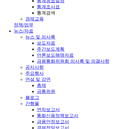
통계공표일정
통계조사표
통계검색
경제교육
정책/업무
뉴스/자료
뉴스 및 의사록
보도자료
주간보도계획
언론보도해명자료
금융통화위원회 의사록 및 의결사항
공지사항
주요행사
연설 및 강연
총재
금통위원
블로그
간행물
연차보고서
통화신용정책보고서
금융안정보고서
경제전망보고서