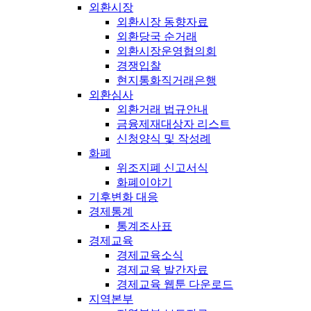
외환시장
외환시장 동향자료
외환당국 순거래
외환시장운영협의회
경쟁입찰
현지통화직거래은행
외환심사
외환거래 법규안내
금융제재대상자 리스트
신청양식 및 작성례
화폐
위조지폐 신고서식
화폐이야기
기후변화 대응
경제통계
통계조사표
경제교육
경제교육소식
경제교육 발간자료
경제교육 웹툰 다운로드
지역본부