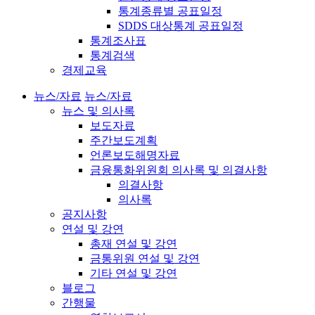
통계종류별 공표일정
SDDS 대상통계 공표일정
통계조사표
통계검색
경제교육
뉴스/자료
뉴스/자료
뉴스 및 의사록
보도자료
주간보도계획
언론보도해명자료
금융통화위원회 의사록 및 의결사항
의결사항
의사록
공지사항
연설 및 강연
총재 연설 및 강연
금통위원 연설 및 강연
기타 연설 및 강연
블로그
간행물