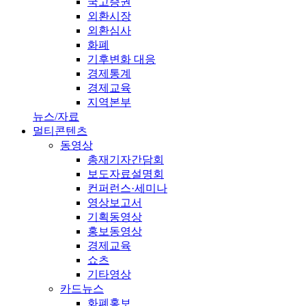
국고증권
외환시장
외환심사
화폐
기후변화 대응
경제통계
경제교육
지역본부
뉴스/자료
멀티콘텐츠
동영상
총재기자간담회
보도자료설명회
컨퍼런스·세미나
영상보고서
기획동영상
홍보동영상
경제교육
쇼츠
기타영상
카드뉴스
화폐홍보