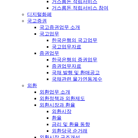
거스름돈 적립서비스
거스름돈 적립서비스 참여
디지털화폐
국고증권
국고증권업무 소개
국고업무
한국은행의 국고업무
국고업무자료
증권업무
한국은행의 증권업무
증권업무자료
국채 발행 및 환매공고
국채관련 물가연동계수
외환
외환업무 소개
외환정책과 외환제도
외환시장과 환율
외환시장
환율
금리 및 환율 동향
외환당국 순거래
외환시장 구조개선