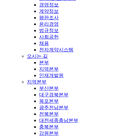
경영정보
계약정보
평판조사
윤리경영
법규정보
사회공헌
채용
전자계약시스템
오시는 길
본부
지역본부
인재개발원
지역본부
부산본부
대구경북본부
목포본부
광주전남본부
전북본부
대전세종충남본부
충북본부
강원본부