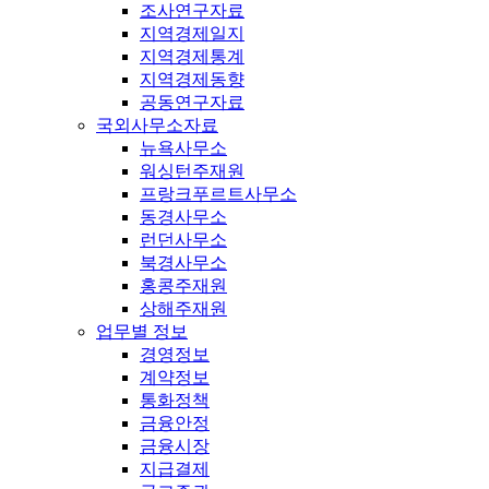
조사연구자료
지역경제일지
지역경제통계
지역경제동향
공동연구자료
국외사무소자료
뉴욕사무소
워싱턴주재원
프랑크푸르트사무소
동경사무소
런던사무소
북경사무소
홍콩주재원
상해주재원
업무별 정보
경영정보
계약정보
통화정책
금융안정
금융시장
지급결제