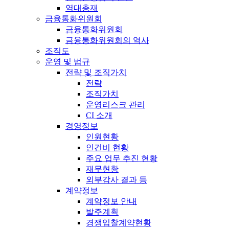
역대총재
금융통화위원회
금융통화위원회
금융통화위원회의 역사
조직도
운영 및 법규
전략 및 조직가치
전략
조직가치
운영리스크 관리
CI 소개
경영정보
인원현황
인건비 현황
주요 업무 추진 현황
재무현황
외부감사 결과 등
계약정보
계약정보 안내
발주계획
경쟁입찰계약현황