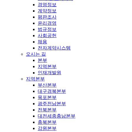
경영정보
계약정보
평판조사
윤리경영
법규정보
사회공헌
채용
전자계약시스템
오시는 길
본부
지역본부
인재개발원
지역본부
부산본부
대구경북본부
목포본부
광주전남본부
전북본부
대전세종충남본부
충북본부
강원본부