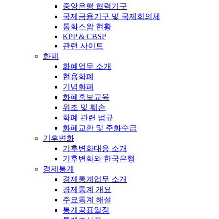
중앙은행 협력기구
국제금융기구 및 국제회의체
통화스왑 현황
KPP & CBSP
관련 사이트
화폐
화폐업무 소개
현용화폐
기념화폐
화폐홍보교육
위조 및 훼손
화폐 관련 법규
화폐교환 및 주화수급
기후변화
기후변화대응 소개
기후변화와 한국은행
경제통계
경제통계업무 소개
경제통계 개요
주요통계 해설
통계공표일정