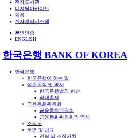
전자도서관
디지털아카이브
채용
전자계약시스템
본인인증
ENGLISH
한국은행 BANK OF KOREA
한국은행
한국은행이 하는 일
설립목적 및 역사
한국은행법의 변천
역대총재
금융통화위원회
금융통화위원회
금융통화위원회의 역사
조직도
운영 및 법규
전략 및 조직가치