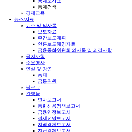
통계조사표
통계검색
경제교육
뉴스/자료
뉴스 및 의사록
보도자료
주간보도계획
언론보도해명자료
금융통화위원회 의사록 및 의결사항
공지사항
주요행사
연설 및 강연
총재
금통위원
블로그
간행물
연차보고서
통화신용정책보고서
금융안정보고서
경제전망보고서
지역경제보고서
지급결제보고서