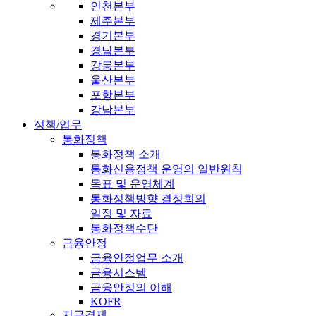
인천본부
제주본부
경기본부
경남본부
강릉본부
울산본부
포항본부
강남본부
정책/업무
통화정책
통화정책 소개
통화신용정책 운영의 일반원칙
목표 및 운영체계
통화정책방향 결정회의
일정 및 자료
통화정책수단
금융안정
금융안정업무 소개
금융시스템
금융안정의 이해
KOFR
지급결제