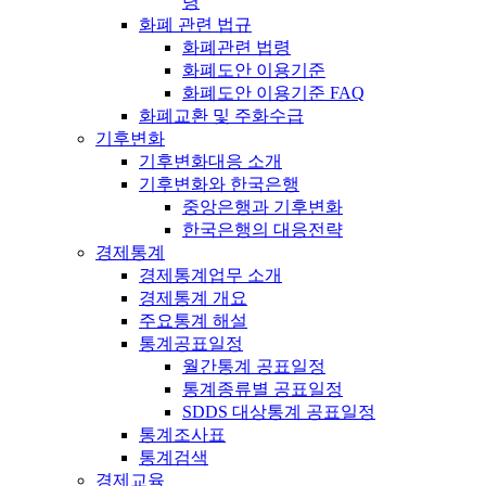
령
화폐 관련 법규
화폐관련 법령
화폐도안 이용기준
화폐도안 이용기준 FAQ
화폐교환 및 주화수급
기후변화
기후변화대응 소개
기후변화와 한국은행
중앙은행과 기후변화
한국은행의 대응전략
경제통계
경제통계업무 소개
경제통계 개요
주요통계 해설
통계공표일정
월간통계 공표일정
통계종류별 공표일정
SDDS 대상통계 공표일정
통계조사표
통계검색
경제교육