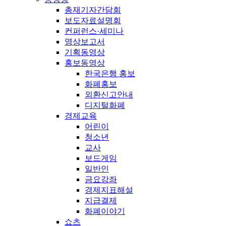
총재기자간담회
보도자료설명회
컨퍼런스·세미나
영상보고서
기획동영상
홍보동영상
한국은행 홍보
화폐홍보
외환신고안내
디지털화폐
경제교육
어린이
청소년
교사
보드게임
일반인
금요강좌
경제지표해설
지급결제
화폐이야기
쇼츠