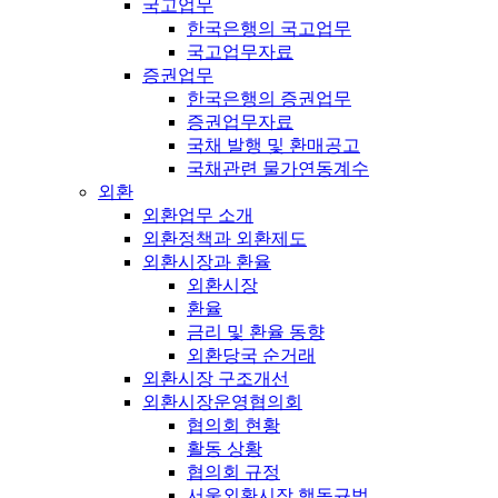
국고업무
한국은행의 국고업무
국고업무자료
증권업무
한국은행의 증권업무
증권업무자료
국채 발행 및 환매공고
국채관련 물가연동계수
외환
외환업무 소개
외환정책과 외환제도
외환시장과 환율
외환시장
환율
금리 및 환율 동향
외환당국 순거래
외환시장 구조개선
외환시장운영협의회
협의회 현황
활동 상황
협의회 규정
서울외환시장 행동규범