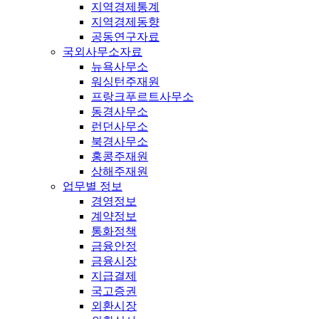
지역경제통계
지역경제동향
공동연구자료
국외사무소자료
뉴욕사무소
워싱턴주재원
프랑크푸르트사무소
동경사무소
런던사무소
북경사무소
홍콩주재원
상해주재원
업무별 정보
경영정보
계약정보
통화정책
금융안정
금융시장
지급결제
국고증권
외환시장