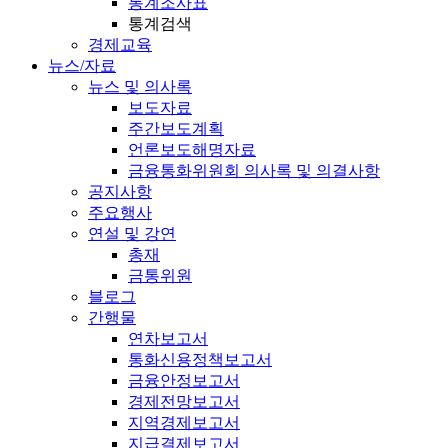
통계조사표
통계검색
경제교육
뉴스/자료
뉴스 및 의사록
보도자료
주간보도계획
언론보도해명자료
금융통화위원회 의사록 및 의결사항
공지사항
주요행사
연설 및 강연
총재
금통위원
블로그
간행물
연차보고서
통화신용정책보고서
금융안정보고서
경제전망보고서
지역경제보고서
지급결제보고서