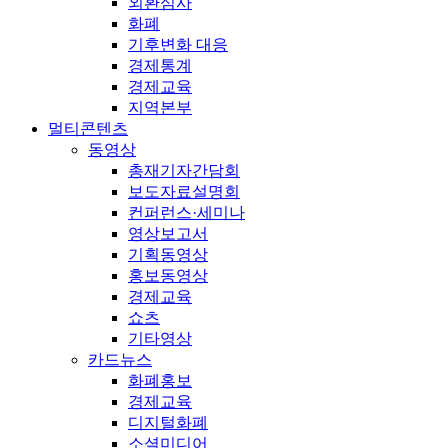
외환심사
화폐
기후변화 대응
경제통계
경제교육
지역본부
멀티콘텐츠
동영상
총재기자간담회
보도자료설명회
컨퍼런스·세미나
영상보고서
기획동영상
홍보동영상
경제교육
쇼츠
기타영상
카드뉴스
화폐홍보
경제교육
디지털화폐
소셜미디어