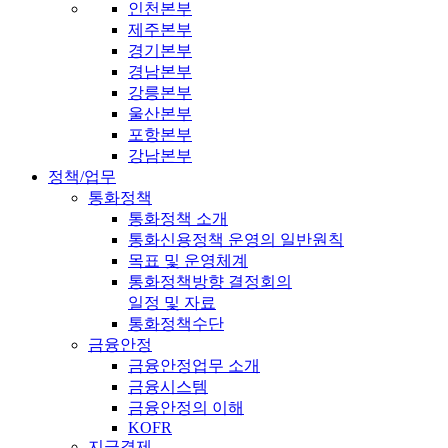
인천본부
제주본부
경기본부
경남본부
강릉본부
울산본부
포항본부
강남본부
정책/업무
통화정책
통화정책 소개
통화신용정책 운영의 일반원칙
목표 및 운영체계
통화정책방향 결정회의
일정 및 자료
통화정책수단
금융안정
금융안정업무 소개
금융시스템
금융안정의 이해
KOFR
지급결제