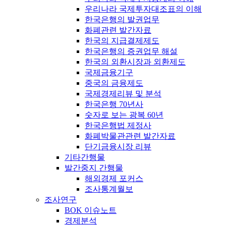
우리나라 국제투자대조표의 이해
한국은행의 발권업무
화폐관련 발간자료
한국의 지급결제제도
한국은행의 증권업무 해설
한국의 외환시장과 외환제도
국제금융기구
중국의 금융제도
국제경제리뷰 및 분석
한국은행 70년사
숫자로 보는 광복 60년
한국은행법 제정사
화폐박물관관련 발간자료
단기금융시장 리뷰
기타간행물
발간중지 간행물
해외경제 포커스
조사통계월보
조사연구
BOK 이슈노트
경제분석