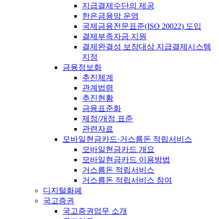
지급결제수단의 제공
한은금융망 운영
국제금융전문표준(ISO 20022) 도입
결제부족자금 지원
결제완결성 보장대상 지급결제시스템
지정
금융정보화
추진체계
관계법령
추진현황
금융표준화
제정/개정 표준
관련자료
모바일현금카드·거스름돈 적립서비스
모바일현금카드 개요
모바일현금카드 이용방법
거스름돈 적립서비스
거스름돈 적립서비스 참여
디지털화폐
국고증권
국고증권업무 소개