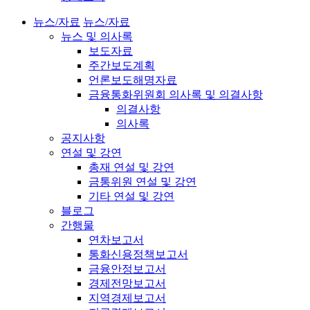
뉴스/자료
뉴스/자료
뉴스 및 의사록
보도자료
주간보도계획
언론보도해명자료
금융통화위원회 의사록 및 의결사항
의결사항
의사록
공지사항
연설 및 강연
총재 연설 및 강연
금통위원 연설 및 강연
기타 연설 및 강연
블로그
간행물
연차보고서
통화신용정책보고서
금융안정보고서
경제전망보고서
지역경제보고서