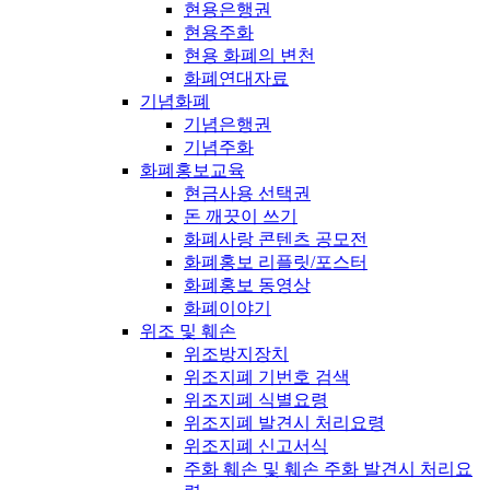
현용은행권
현용주화
현용 화폐의 변천
화폐연대자료
기념화폐
기념은행권
기념주화
화폐홍보교육
현금사용 선택권
돈 깨끗이 쓰기
화폐사랑 콘텐츠 공모전
화폐홍보 리플릿/포스터
화폐홍보 동영상
화폐이야기
위조 및 훼손
위조방지장치
위조지폐 기번호 검색
위조지폐 식별요령
위조지폐 발견시 처리요령
위조지폐 신고서식
주화 훼손 및 훼손 주화 발견시 처리요