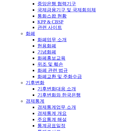
중앙은행 협력기구
국제금융기구 및 국제회의체
통화스왑 현황
KPP & CBSP
관련 사이트
화폐
화폐업무 소개
현용화폐
기념화폐
화폐홍보교육
위조 및 훼손
화폐 관련 법규
화폐교환 및 주화수급
기후변화
기후변화대응 소개
기후변화와 한국은행
경제통계
경제통계업무 소개
경제통계 개요
주요통계 해설
통계공표일정