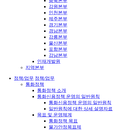
충북본부
강원본부
인천본부
제주본부
경기본부
경남본부
강릉본부
울산본부
포항본부
강남본부
인재개발원
지역본부
정책/업무
정책/업무
통화정책
통화정책 소개
통화신용정책 운영의 일반원칙
통화신용정책 운영의 일반원칙
일반원칙에 대한 상세 설명자료
목표 및 운영체계
통화정책 목표
물가안정목표제