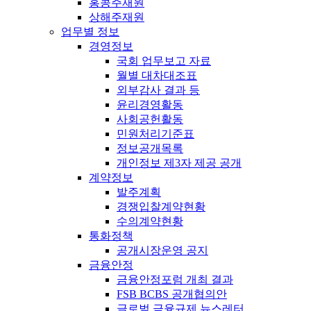
홍콩주재원
상해주재원
업무별 정보
경영정보
국회 업무보고 자료
월별 대차대조표
외부감사 결과 등
윤리경영활동
사회공헌활동
민원처리기준표
정보공개목록
개인정보 제3자 제공 공개
계약정보
발주계획
경쟁입찰계약현황
수의계약현황
통화정책
공개시장운영 공지
금융안정
금융안정포럼 개최 결과
FSB BCBS 공개협의안
글로벌 금융규제 뉴스레터