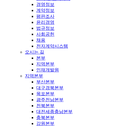
경영정보
계약정보
평판조사
윤리경영
법규정보
사회공헌
채용
전자계약시스템
오시는 길
본부
지역본부
인재개발원
지역본부
부산본부
대구경북본부
목포본부
광주전남본부
전북본부
대전세종충남본부
충북본부
강원본부