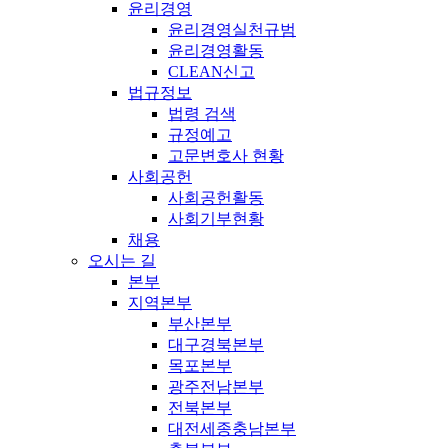
윤리경영
윤리경영실천규범
윤리경영활동
CLEAN신고
법규정보
법령 검색
규정예고
고문변호사 현황
사회공헌
사회공헌활동
사회기부현황
채용
오시는 길
본부
지역본부
부산본부
대구경북본부
목포본부
광주전남본부
전북본부
대전세종충남본부