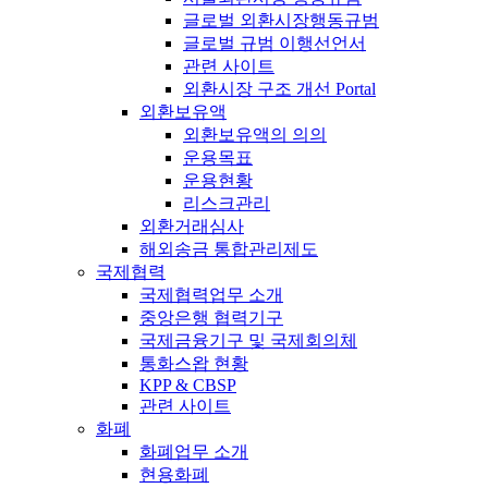
글로벌 외환시장행동규범
글로벌 규범 이행선언서
관련 사이트
외환시장 구조 개선 Portal
외환보유액
외환보유액의 의의
운용목표
운용현황
리스크관리
외환거래심사
해외송금 통합관리제도
국제협력
국제협력업무 소개
중앙은행 협력기구
국제금융기구 및 국제회의체
통화스왑 현황
KPP & CBSP
관련 사이트
화폐
화폐업무 소개
현용화폐