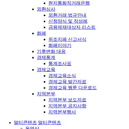
현지통화직거래은행
외환심사
외환거래 법규안내
신청양식 및 작성례
금융제재대상자 리스트
화폐
위조지폐 신고서식
화폐이야기
기후변화 대응
경제통계
통계조사표
경제교육
경제교육소식
경제교육 발간자료
경제교육 웹툰 다운로드
지역본부
지역본부 보도자료
지역본부 공지사항
지역본부행사
멀티콘텐츠
멀티콘텐츠
동영상