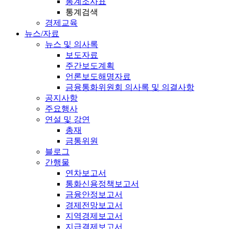
통계조사표
통계검색
경제교육
뉴스/자료
뉴스 및 의사록
보도자료
주간보도계획
언론보도해명자료
금융통화위원회 의사록 및 의결사항
공지사항
주요행사
연설 및 강연
총재
금통위원
블로그
간행물
연차보고서
통화신용정책보고서
금융안정보고서
경제전망보고서
지역경제보고서
지급결제보고서