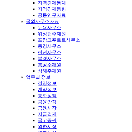
지역경제통계
지역경제동향
공동연구자료
국외사무소자료
뉴욕사무소
워싱턴주재원
프랑크푸르트사무소
동경사무소
런던사무소
북경사무소
홍콩주재원
상해주재원
업무별 정보
경영정보
계약정보
통화정책
금융안정
금융시장
지급결제
국고증권
외환시장