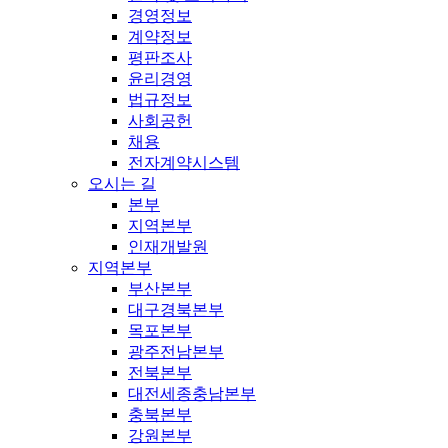
경영정보
계약정보
평판조사
윤리경영
법규정보
사회공헌
채용
전자계약시스템
오시는 길
본부
지역본부
인재개발원
지역본부
부산본부
대구경북본부
목포본부
광주전남본부
전북본부
대전세종충남본부
충북본부
강원본부