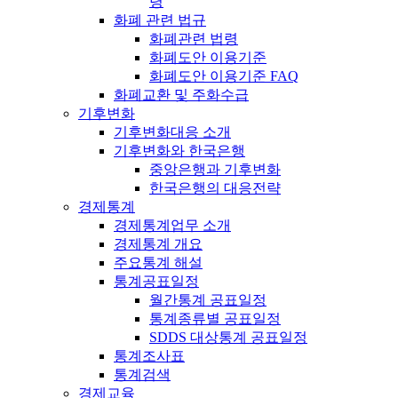
령
화폐 관련 법규
화폐관련 법령
화폐도안 이용기준
화폐도안 이용기준 FAQ
화폐교환 및 주화수급
기후변화
기후변화대응 소개
기후변화와 한국은행
중앙은행과 기후변화
한국은행의 대응전략
경제통계
경제통계업무 소개
경제통계 개요
주요통계 해설
통계공표일정
월간통계 공표일정
통계종류별 공표일정
SDDS 대상통계 공표일정
통계조사표
통계검색
경제교육