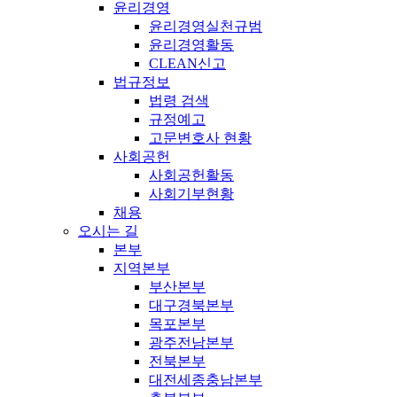
윤리경영
윤리경영실천규범
윤리경영활동
CLEAN신고
법규정보
법령 검색
규정예고
고문변호사 현황
사회공헌
사회공헌활동
사회기부현황
채용
오시는 길
본부
지역본부
부산본부
대구경북본부
목포본부
광주전남본부
전북본부
대전세종충남본부