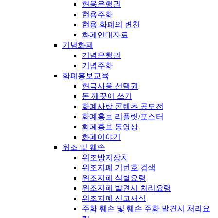
현용은행권
현용주화
현용 화폐의 변천
화폐연대자료
기념화폐
기념은행권
기념주화
화폐홍보교육
현금사용 선택권
돈 깨끗이 쓰기
화폐사랑 콘텐츠 공모전
화폐홍보 리플릿/포스터
화폐홍보 동영상
화폐이야기
위조 및 훼손
위조방지장치
위조지폐 기번호 검색
위조지폐 식별요령
위조지폐 발견시 처리요령
위조지폐 신고서식
주화 훼손 및 훼손 주화 발견시 처리요