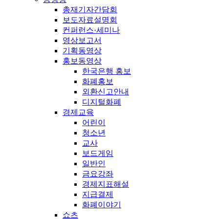
총재기자간담회
보도자료설명회
컨퍼런스·세미나
영상보고서
기획동영상
홍보동영상
한국은행 홍보
화폐홍보
외환신고안내
디지털화폐
경제교육
어린이
청소년
교사
보드게임
일반인
금요강좌
경제지표해설
지급결제
화폐이야기
쇼츠