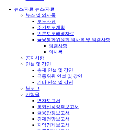
뉴스/자료
뉴스/자료
뉴스 및 의사록
보도자료
주간보도계획
언론보도해명자료
금융통화위원회 의사록 및 의결사항
의결사항
의사록
공지사항
연설 및 강연
총재 연설 및 강연
금통위원 연설 및 강연
기타 연설 및 강연
블로그
간행물
연차보고서
통화신용정책보고서
금융안정보고서
경제전망보고서
지역경제보고서