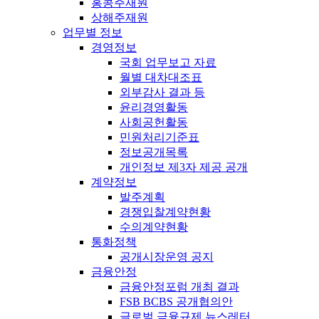
홍콩주재원
상해주재원
업무별 정보
경영정보
국회 업무보고 자료
월별 대차대조표
외부감사 결과 등
윤리경영활동
사회공헌활동
민원처리기준표
정보공개목록
개인정보 제3자 제공 공개
계약정보
발주계획
경쟁입찰계약현황
수의계약현황
통화정책
공개시장운영 공지
금융안정
금융안정포럼 개최 결과
FSB BCBS 공개협의안
글로벌 금융규제 뉴스레터