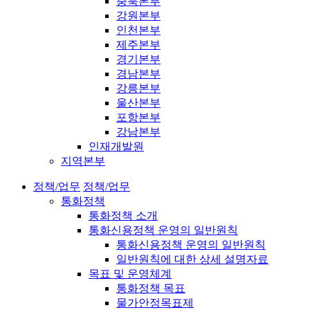
충북본부
강원본부
인천본부
제주본부
경기본부
경남본부
강릉본부
울산본부
포항본부
강남본부
인재개발원
지역본부
정책/업무
정책/업무
통화정책
통화정책 소개
통화신용정책 운영의 일반원칙
통화신용정책 운영의 일반원칙
일반원칙에 대한 상세 설명자료
목표 및 운영체계
통화정책 목표
물가안정목표제