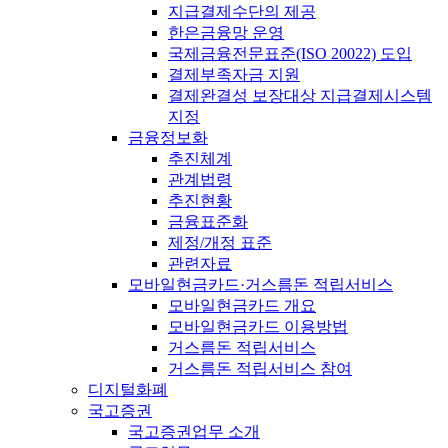
지급결제수단의 제공
한은금융망 운영
국제금융전문표준(ISO 20022) 도입
결제부족자금 지원
결제완결성 보장대상 지급결제시스템
지정
금융정보화
추진체계
관계법령
추진현황
금융표준화
제정/개정 표준
관련자료
모바일현금카드·거스름돈 적립서비스
모바일현금카드 개요
모바일현금카드 이용방법
거스름돈 적립서비스
거스름돈 적립서비스 참여
디지털화폐
국고증권
국고증권업무 소개