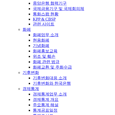
중앙은행 협력기구
국제금융기구 및 국제회의체
통화스왑 현황
KPP & CBSP
관련 사이트
화폐
화폐업무 소개
현용화폐
기념화폐
화폐홍보교육
위조 및 훼손
화폐 관련 법규
화폐교환 및 주화수급
기후변화
기후변화대응 소개
기후변화와 한국은행
경제통계
경제통계업무 소개
경제통계 개요
주요통계 해설
통계공표일정