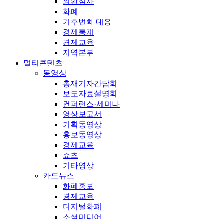
외환심사
화폐
기후변화 대응
경제통계
경제교육
지역본부
멀티콘텐츠
동영상
총재기자간담회
보도자료설명회
컨퍼런스·세미나
영상보고서
기획동영상
홍보동영상
경제교육
쇼츠
기타영상
카드뉴스
화폐홍보
경제교육
디지털화폐
소셜미디어