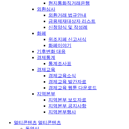
현지통화직거래은행
외환심사
외환거래 법규안내
금융제재대상자 리스트
신청양식 및 작성례
화폐
위조지폐 신고서식
화폐이야기
기후변화 대응
경제통계
통계조사표
경제교육
경제교육소식
경제교육 발간자료
경제교육 웹툰 다운로드
지역본부
지역본부 보도자료
지역본부 공지사항
지역본부행사
멀티콘텐츠
멀티콘텐츠
동영상