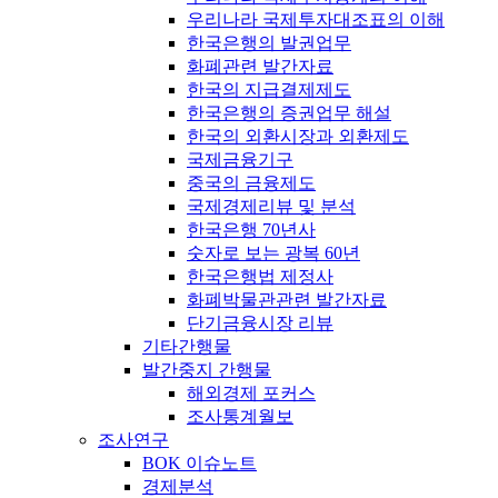
우리나라 국제투자대조표의 이해
한국은행의 발권업무
화폐관련 발간자료
한국의 지급결제제도
한국은행의 증권업무 해설
한국의 외환시장과 외환제도
국제금융기구
중국의 금융제도
국제경제리뷰 및 분석
한국은행 70년사
숫자로 보는 광복 60년
한국은행법 제정사
화폐박물관관련 발간자료
단기금융시장 리뷰
기타간행물
발간중지 간행물
해외경제 포커스
조사통계월보
조사연구
BOK 이슈노트
경제분석