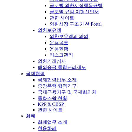
글로벌 외환시장행동규범
글로벌 규범 이행선언서
관련 사이트
외환시장 구조 개선 Portal
외환보유액
외환보유액의 의의
운용목표
운용현황
리스크관리
외환거래심사
해외송금 통합관리제도
국제협력
국제협력업무 소개
중앙은행 협력기구
국제금융기구 및 국제회의체
통화스왑 현황
KPP & CBSP
관련 사이트
화폐
화폐업무 소개
현용화폐