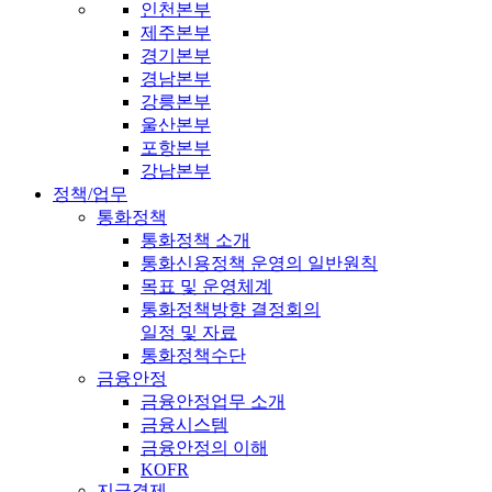
인천본부
제주본부
경기본부
경남본부
강릉본부
울산본부
포항본부
강남본부
정책/업무
통화정책
통화정책 소개
통화신용정책 운영의 일반원칙
목표 및 운영체계
통화정책방향 결정회의
일정 및 자료
통화정책수단
금융안정
금융안정업무 소개
금융시스템
금융안정의 이해
KOFR
지급결제