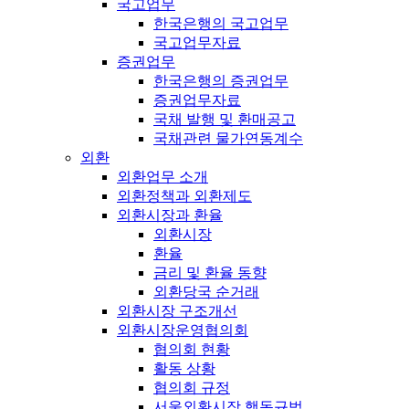
국고업무
한국은행의 국고업무
국고업무자료
증권업무
한국은행의 증권업무
증권업무자료
국채 발행 및 환매공고
국채관련 물가연동계수
외환
외환업무 소개
외환정책과 외환제도
외환시장과 환율
외환시장
환율
금리 및 환율 동향
외환당국 순거래
외환시장 구조개선
외환시장운영협의회
협의회 현황
활동 상황
협의회 규정
서울외환시장 행동규범