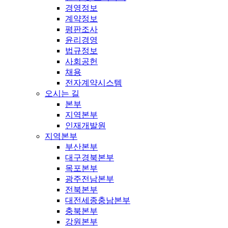
경영정보
계약정보
평판조사
윤리경영
법규정보
사회공헌
채용
전자계약시스템
오시는 길
본부
지역본부
인재개발원
지역본부
부산본부
대구경북본부
목포본부
광주전남본부
전북본부
대전세종충남본부
충북본부
강원본부