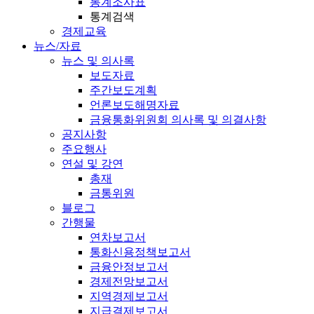
통계조사표
통계검색
경제교육
뉴스/자료
뉴스 및 의사록
보도자료
주간보도계획
언론보도해명자료
금융통화위원회 의사록 및 의결사항
공지사항
주요행사
연설 및 강연
총재
금통위원
블로그
간행물
연차보고서
통화신용정책보고서
금융안정보고서
경제전망보고서
지역경제보고서
지급결제보고서