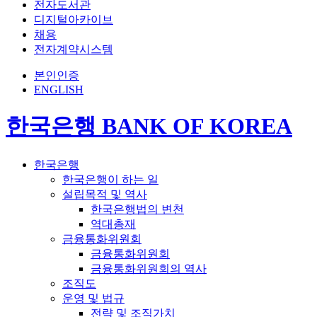
전자도서관
디지털아카이브
채용
전자계약시스템
본인인증
ENGLISH
한국은행 BANK OF KOREA
한국은행
한국은행이 하는 일
설립목적 및 역사
한국은행법의 변천
역대총재
금융통화위원회
금융통화위원회
금융통화위원회의 역사
조직도
운영 및 법규
전략 및 조직가치