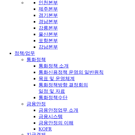
인천본부
제주본부
경기본부
경남본부
강릉본부
울산본부
포항본부
강남본부
정책/업무
통화정책
통화정책 소개
통화신용정책 운영의 일반원칙
목표 및 운영체계
통화정책방향 결정회의
일정 및 자료
통화정책수단
금융안정
금융안정업무 소개
금융시스템
금융안정의 이해
KOFR
지급결제