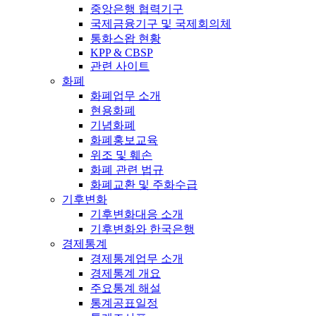
중앙은행 협력기구
국제금융기구 및 국제회의체
통화스왑 현황
KPP & CBSP
관련 사이트
화폐
화폐업무 소개
현용화폐
기념화폐
화폐홍보교육
위조 및 훼손
화폐 관련 법규
화폐교환 및 주화수급
기후변화
기후변화대응 소개
기후변화와 한국은행
경제통계
경제통계업무 소개
경제통계 개요
주요통계 해설
통계공표일정