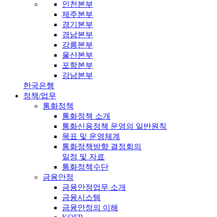
인천본부
제주본부
경기본부
경남본부
강릉본부
울산본부
포항본부
강남본부
한국은행
정책/업무
통화정책
통화정책 소개
통화신용정책 운영의 일반원칙
목표 및 운영체계
통화정책방향 결정회의
일정 및 자료
통화정책수단
금융안정
금융안정업무 소개
금융시스템
금융안정의 이해