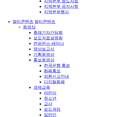
지역본부 보도자료
지역본부 공지사항
지역본부행사
멀티콘텐츠
멀티콘텐츠
동영상
총재기자간담회
보도자료설명회
컨퍼런스·세미나
영상보고서
기획동영상
홍보동영상
한국은행 홍보
화폐홍보
외환신고안내
디지털화폐
경제교육
어린이
청소년
교사
보드게임
일반인