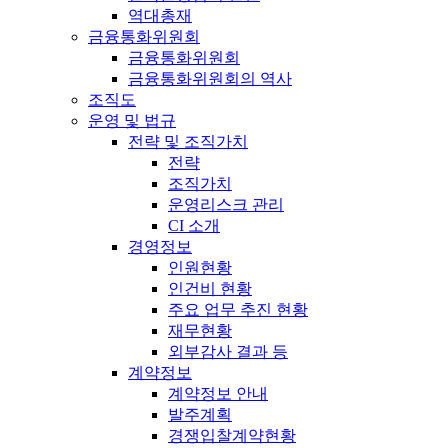
역대총재
금융통화위원회
금융통화위원회
금융통화위원회의 역사
조직도
운영 및 법규
전략 및 조직가치
전략
조직가치
운영리스크 관리
CI 소개
경영정보
인원현황
인건비 현황
주요 업무 추진 현황
재무현황
외부감사 결과 등
계약정보
계약정보 안내
발주계획
경쟁입찰계약현황