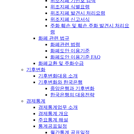
위조지폐 기번호 검색
위조지폐 식별요령
위조지폐 발견시 처리요령
위조지폐 신고서식
주화 훼손 및 훼손 주화 발견시 처리요
령
화폐 관련 법규
화폐관련 법령
화폐도안 이용기준
화폐도안 이용기준 FAQ
화폐교환 및 주화수급
기후변화
기후변화대응 소개
기후변화와 한국은행
중앙은행과 기후변화
한국은행의 대응전략
경제통계
경제통계업무 소개
경제통계 개요
주요통계 해설
통계공표일정
월간통계 공표일정