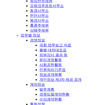
워싱턴주재원
프랑크푸르트사무소
동경사무소
런던사무소
북경사무소
홍콩주재원
상해주재원
업무별 정보
경영정보
국회 업무보고 자료
월별 대차대조표
외부감사 결과 등
윤리경영활동
사회공헌활동
민원처리기준표
정보공개목록
개인정보 제3자 제공 공개
계약정보
발주계획
경쟁입찰계약현황
수의계약현황
통화정책