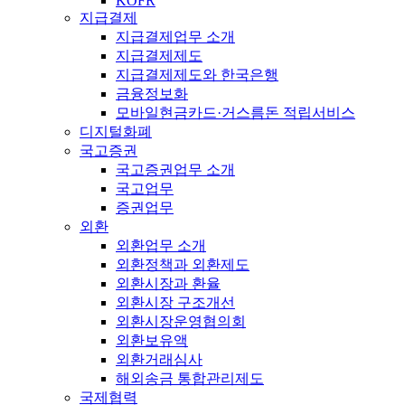
KOFR
지급결제
지급결제업무 소개
지급결제제도
지급결제제도와 한국은행
금융정보화
모바일현금카드·거스름돈 적립서비스
디지털화폐
국고증권
국고증권업무 소개
국고업무
증권업무
외환
외환업무 소개
외환정책과 외환제도
외환시장과 환율
외환시장 구조개선
외환시장운영협의회
외환보유액
외환거래심사
해외송금 통합관리제도
국제협력