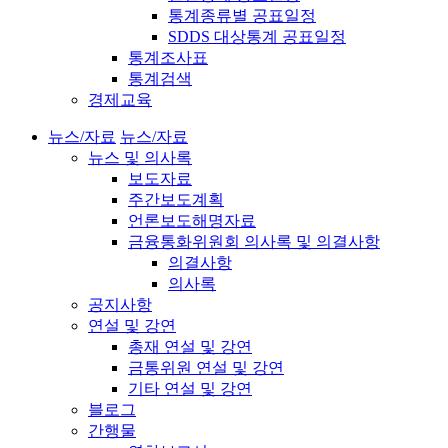
통계종류별 공표일정
SDDS 대상통계 공표일정
통계조사표
통계검색
경제교육
뉴스/자료
뉴스/자료
뉴스 및 의사록
보도자료
주간보도계획
언론보도해명자료
금융통화위원회 의사록 및 의결사항
의결사항
의사록
공지사항
연설 및 강연
총재 연설 및 강연
금통위원 연설 및 강연
기타 연설 및 강연
블로그
간행물