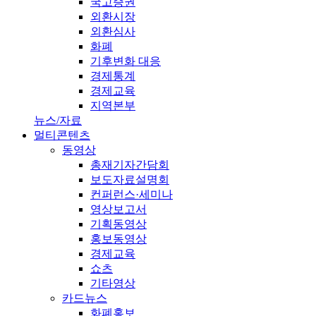
국고증권
외환시장
외환심사
화폐
기후변화 대응
경제통계
경제교육
지역본부
뉴스/자료
멀티콘텐츠
동영상
총재기자간담회
보도자료설명회
컨퍼런스·세미나
영상보고서
기획동영상
홍보동영상
경제교육
쇼츠
기타영상
카드뉴스
화폐홍보