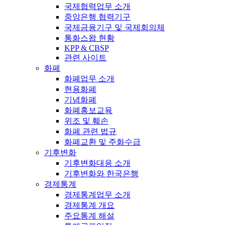
국제협력업무 소개
중앙은행 협력기구
국제금융기구 및 국제회의체
통화스왑 현황
KPP & CBSP
관련 사이트
화폐
화폐업무 소개
현용화폐
기념화폐
화폐홍보교육
위조 및 훼손
화폐 관련 법규
화폐교환 및 주화수급
기후변화
기후변화대응 소개
기후변화와 한국은행
경제통계
경제통계업무 소개
경제통계 개요
주요통계 해설