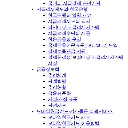
국내외 지급결제 관련기관
지급결제제도와 한국은행
한국은행의 역할 개요
지급결제제도의 감시
감시대상 지급결제시스템
지급결제수단의 제공
한은금융망 운영
국제금융전문표준(ISO 20022) 도입
결제부족자금 지원
결제완결성 보장대상 지급결제시스템
지정
금융정보화
추진체계
관계법령
추진현황
금융표준화
제정/개정 표준
관련자료
모바일현금카드·거스름돈 적립서비스
모바일현금카드 개요
모바일현금카드 이용방법