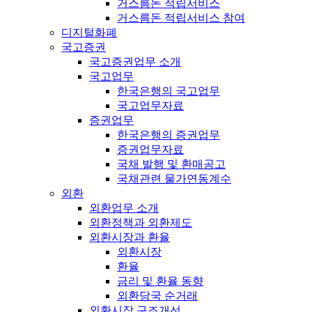
거스름돈 적립서비스
거스름돈 적립서비스 참여
디지털화폐
국고증권
국고증권업무 소개
국고업무
한국은행의 국고업무
국고업무자료
증권업무
한국은행의 증권업무
증권업무자료
국채 발행 및 환매공고
국채관련 물가연동계수
외환
외환업무 소개
외환정책과 외환제도
외환시장과 환율
외환시장
환율
금리 및 환율 동향
외환당국 순거래
외환시장 구조개선