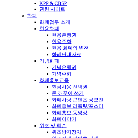
KPP & CBSP
관련 사이트
화폐
화폐업무 소개
현용화폐
현용은행권
현용주화
현용 화폐의 변천
화폐연대자료
기념화폐
기념은행권
기념주화
화폐홍보교육
현금사용 선택권
돈 깨끗이 쓰기
화폐사랑 콘텐츠 공모전
화폐홍보 리플릿/포스터
화폐홍보 동영상
화폐이야기
위조 및 훼손
위조방지장치