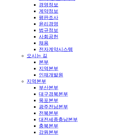
경영정보
계약정보
평판조사
윤리경영
법규정보
사회공헌
채용
전자계약시스템
오시는 길
본부
지역본부
인재개발원
지역본부
부산본부
대구경북본부
목포본부
광주전남본부
전북본부
대전세종충남본부
충북본부
강원본부