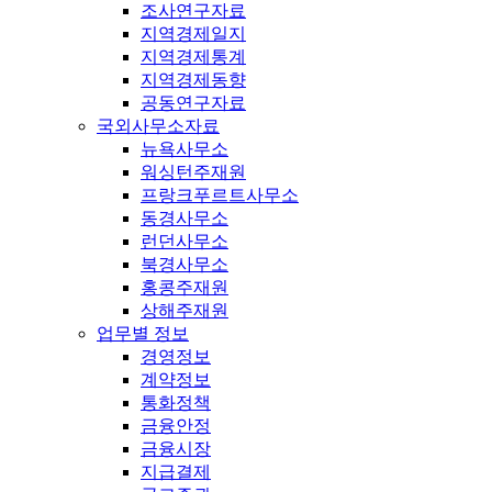
조사연구자료
지역경제일지
지역경제통계
지역경제동향
공동연구자료
국외사무소자료
뉴욕사무소
워싱턴주재원
프랑크푸르트사무소
동경사무소
런던사무소
북경사무소
홍콩주재원
상해주재원
업무별 정보
경영정보
계약정보
통화정책
금융안정
금융시장
지급결제