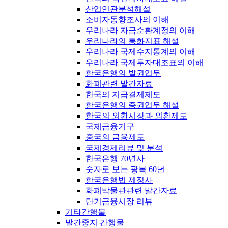
산업연관분석해설
소비자동향조사의 이해
우리나라 자금순환계정의 이해
우리나라의 통화지표 해설
우리나라 국제수지통계의 이해
우리나라 국제투자대조표의 이해
한국은행의 발권업무
화폐관련 발간자료
한국의 지급결제제도
한국은행의 증권업무 해설
한국의 외환시장과 외환제도
국제금융기구
중국의 금융제도
국제경제리뷰 및 분석
한국은행 70년사
숫자로 보는 광복 60년
한국은행법 제정사
화폐박물관관련 발간자료
단기금융시장 리뷰
기타간행물
발간중지 간행물