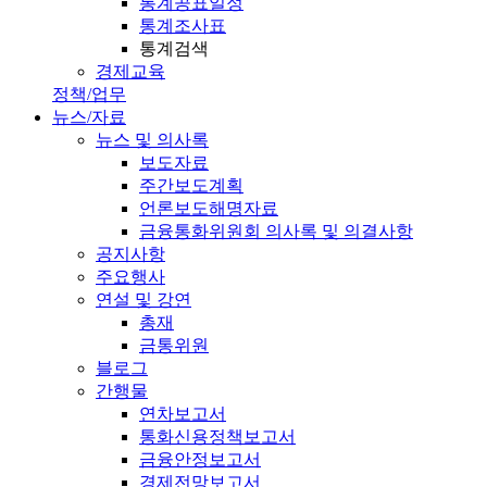
통계공표일정
통계조사표
통계검색
경제교육
정책/업무
뉴스/자료
뉴스 및 의사록
보도자료
주간보도계획
언론보도해명자료
금융통화위원회 의사록 및 의결사항
공지사항
주요행사
연설 및 강연
총재
금통위원
블로그
간행물
연차보고서
통화신용정책보고서
금융안정보고서
경제전망보고서