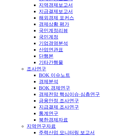
지역경제보고서
지급결제보고서
해외경제 포커스
경제상황 평가
국민계정리뷰
국민계정
기업경영분석
산업연관표
단행본
기타간행물
조사연구
BOK 이슈노트
경제분석
BOK 경제연구
경제전망 핵심이슈·심층연구
금융안정 조사연구
지급결제 조사연구
통계연구
북한경제자료
지역연구자료
주력산업 모니터링 보고서