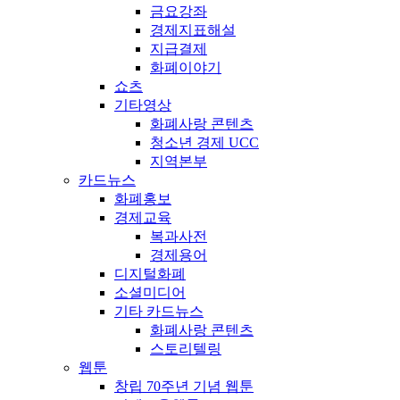
금요강좌
경제지표해설
지급결제
화폐이야기
쇼츠
기타영상
화폐사랑 콘텐츠
청소년 경제 UCC
지역본부
카드뉴스
화폐홍보
경제교육
복과사전
경제용어
디지털화폐
소셜미디어
기타 카드뉴스
화폐사랑 콘텐츠
스토리텔링
웹툰
창립 70주년 기념 웹툰