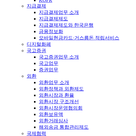
KOFR
지급결제
지급결제업무 소개
지급결제제도
지급결제제도와 한국은행
금융정보화
모바일현금카드·거스름돈 적립서비스
디지털화폐
국고증권
국고증권업무 소개
국고업무
증권업무
외환
외환업무 소개
외환정책과 외환제도
외환시장과 환율
외환시장 구조개선
외환시장운영협의회
외환보유액
외환거래심사
해외송금 통합관리제도
국제협력