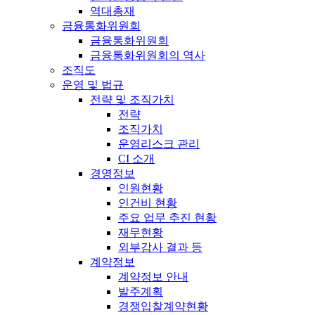
역대총재
금융통화위원회
금융통화위원회
금융통화위원회의 역사
조직도
운영 및 법규
전략 및 조직가치
전략
조직가치
운영리스크 관리
CI 소개
경영정보
인원현황
인건비 현황
주요 업무 추진 현황
재무현황
외부감사 결과 등
계약정보
계약정보 안내
발주계획
경쟁입찰계약현황