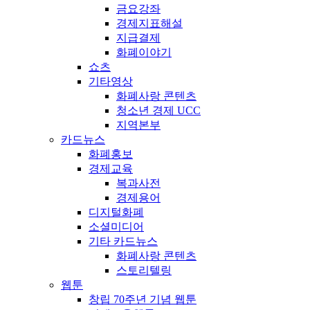
금요강좌
경제지표해설
지급결제
화폐이야기
쇼츠
기타영상
화폐사랑 콘텐츠
청소년 경제 UCC
지역본부
카드뉴스
화폐홍보
경제교육
복과사전
경제용어
디지털화폐
소셜미디어
기타 카드뉴스
화폐사랑 콘텐츠
스토리텔링
웹툰
창립 70주년 기념 웹툰