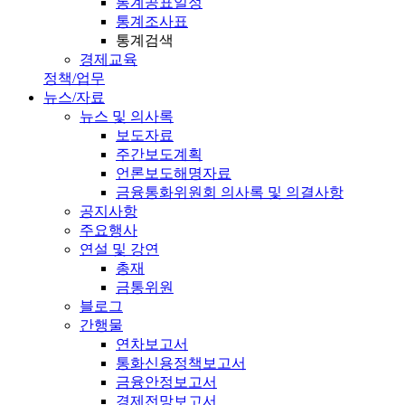
통계공표일정
통계조사표
통계검색
경제교육
정책/업무
뉴스/자료
뉴스 및 의사록
보도자료
주간보도계획
언론보도해명자료
금융통화위원회 의사록 및 의결사항
공지사항
주요행사
연설 및 강연
총재
금통위원
블로그
간행물
연차보고서
통화신용정책보고서
금융안정보고서
경제전망보고서