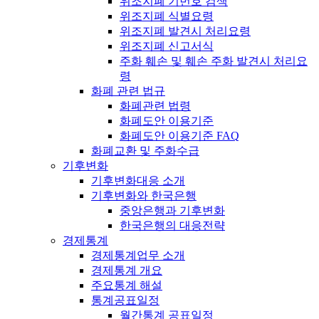
위조지폐 기번호 검색
위조지폐 식별요령
위조지폐 발견시 처리요령
위조지폐 신고서식
주화 훼손 및 훼손 주화 발견시 처리요
령
화폐 관련 법규
화폐관련 법령
화폐도안 이용기준
화폐도안 이용기준 FAQ
화폐교환 및 주화수급
기후변화
기후변화대응 소개
기후변화와 한국은행
중앙은행과 기후변화
한국은행의 대응전략
경제통계
경제통계업무 소개
경제통계 개요
주요통계 해설
통계공표일정
월간통계 공표일정