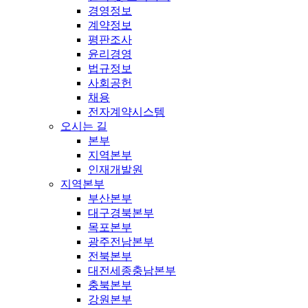
경영정보
계약정보
평판조사
윤리경영
법규정보
사회공헌
채용
전자계약시스템
오시는 길
본부
지역본부
인재개발원
지역본부
부산본부
대구경북본부
목포본부
광주전남본부
전북본부
대전세종충남본부
충북본부
강원본부