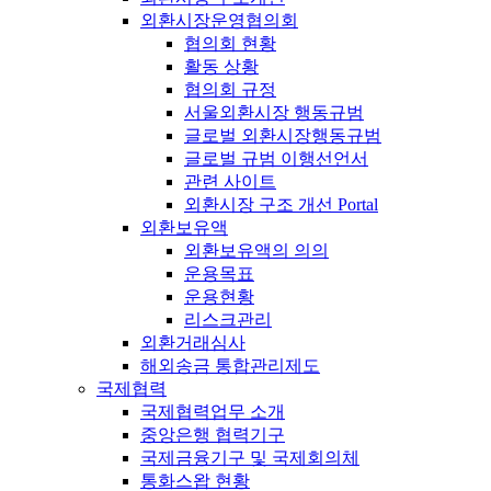
외환시장운영협의회
협의회 현황
활동 상황
협의회 규정
서울외환시장 행동규범
글로벌 외환시장행동규범
글로벌 규범 이행선언서
관련 사이트
외환시장 구조 개선 Portal
외환보유액
외환보유액의 의의
운용목표
운용현황
리스크관리
외환거래심사
해외송금 통합관리제도
국제협력
국제협력업무 소개
중앙은행 협력기구
국제금융기구 및 국제회의체
통화스왑 현황