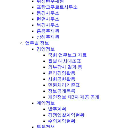
워싱턴주재원
프랑크푸르트사무소
동경사무소
런던사무소
북경사무소
홍콩주재원
상해주재원
업무별 정보
경영정보
국회 업무보고 자료
월별 대차대조표
외부감사 결과 등
윤리경영활동
사회공헌활동
민원처리기준표
정보공개목록
개인정보 제3자 제공 공개
계약정보
발주계획
경쟁입찰계약현황
수의계약현황
통화정책