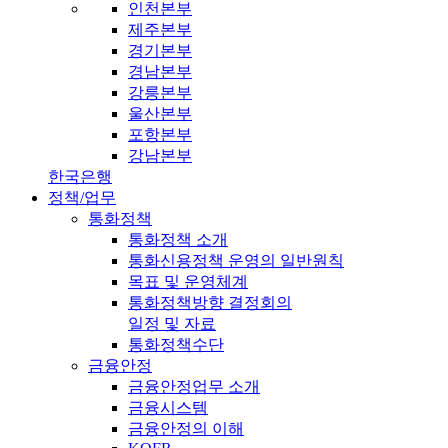
인천본부
제주본부
경기본부
경남본부
강릉본부
울산본부
포항본부
강남본부
한국은행
정책/업무
통화정책
통화정책 소개
통화신용정책 운영의 일반원칙
목표 및 운영체계
통화정책방향 결정회의
일정 및 자료
통화정책수단
금융안정
금융안정업무 소개
금융시스템
금융안정의 이해