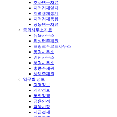
조사연구자료
지역경제일지
지역경제통계
지역경제동향
공동연구자료
국외사무소자료
뉴욕사무소
워싱턴주재원
프랑크푸르트사무소
동경사무소
런던사무소
북경사무소
홍콩주재원
상해주재원
업무별 정보
경영정보
계약정보
통화정책
금융안정
금융시장
지급결제