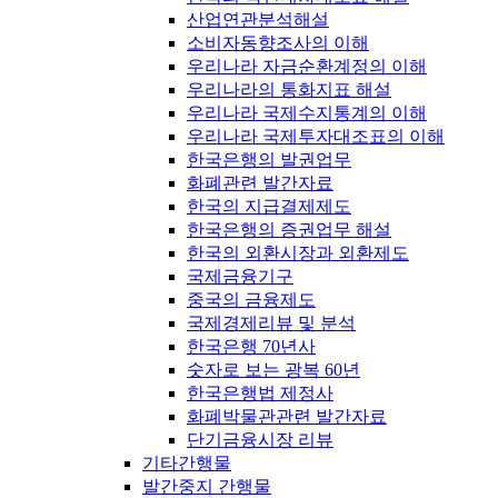
산업연관분석해설
소비자동향조사의 이해
우리나라 자금순환계정의 이해
우리나라의 통화지표 해설
우리나라 국제수지통계의 이해
우리나라 국제투자대조표의 이해
한국은행의 발권업무
화폐관련 발간자료
한국의 지급결제제도
한국은행의 증권업무 해설
한국의 외환시장과 외환제도
국제금융기구
중국의 금융제도
국제경제리뷰 및 분석
한국은행 70년사
숫자로 보는 광복 60년
한국은행법 제정사
화폐박물관관련 발간자료
단기금융시장 리뷰
기타간행물
발간중지 간행물