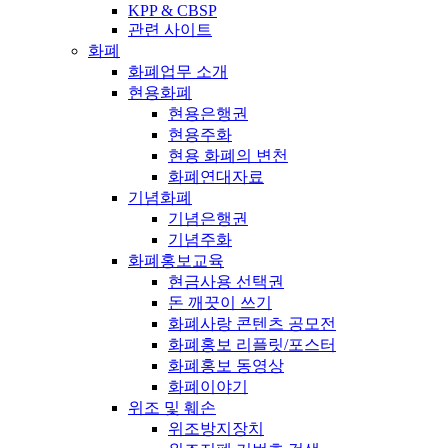
KPP & CBSP
관련 사이트
화폐
화폐업무 소개
현용화폐
현용은행권
현용주화
현용 화폐의 변천
화폐연대자료
기념화폐
기념은행권
기념주화
화폐홍보교육
현금사용 선택권
돈 깨끗이 쓰기
화폐사랑 콘텐츠 공모전
화폐홍보 리플릿/포스터
화폐홍보 동영상
화폐이야기
위조 및 훼손
위조방지장치