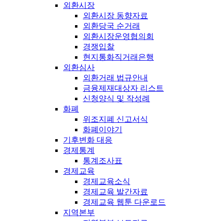
외환시장
외환시장 동향자료
외환당국 순거래
외환시장운영협의회
경쟁입찰
현지통화직거래은행
외환심사
외환거래 법규안내
금융제재대상자 리스트
신청양식 및 작성례
화폐
위조지폐 신고서식
화폐이야기
기후변화 대응
경제통계
통계조사표
경제교육
경제교육소식
경제교육 발간자료
경제교육 웹툰 다운로드
지역본부