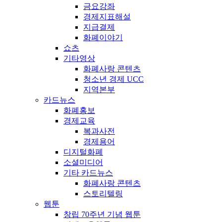
금요강좌
경제지표해설
지급결제
화폐이야기
쇼츠
기타영상
화폐사랑 콘텐츠
청소년 경제 UCC
지역본부
카드뉴스
화폐홍보
경제교육
복과사전
경제용어
디지털화폐
소셜미디어
기타 카드뉴스
화폐사랑 콘텐츠
스토리텔링
웹툰
창립 70주년 기념 웹툰