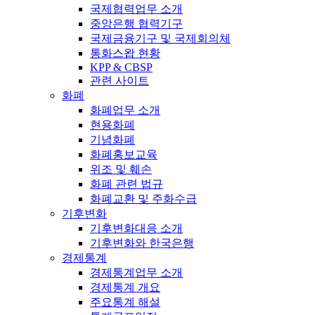
국제협력업무 소개
중앙은행 협력기구
국제금융기구 및 국제회의체
통화스왑 현황
KPP & CBSP
관련 사이트
화폐
화폐업무 소개
현용화폐
기념화폐
화폐홍보교육
위조 및 훼손
화폐 관련 법규
화폐교환 및 주화수급
기후변화
기후변화대응 소개
기후변화와 한국은행
경제통계
경제통계업무 소개
경제통계 개요
주요통계 해설