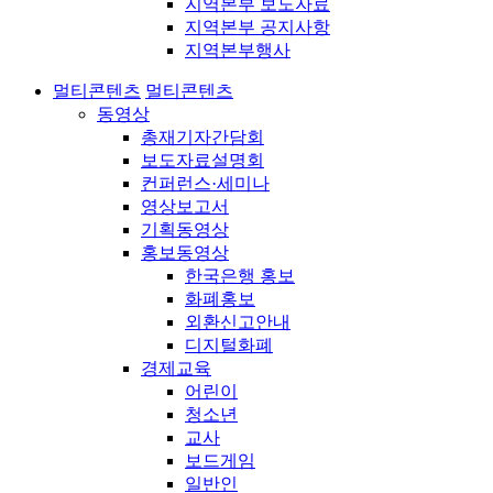
지역본부 보도자료
지역본부 공지사항
지역본부행사
멀티콘텐츠
멀티콘텐츠
동영상
총재기자간담회
보도자료설명회
컨퍼런스·세미나
영상보고서
기획동영상
홍보동영상
한국은행 홍보
화폐홍보
외환신고안내
디지털화폐
경제교육
어린이
청소년
교사
보드게임
일반인