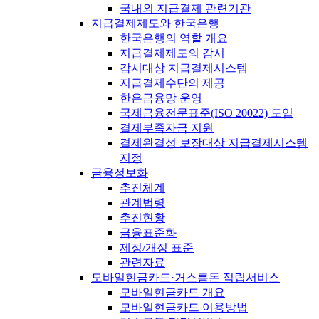
국내외 지급결제 관련기관
지급결제제도와 한국은행
한국은행의 역할 개요
지급결제제도의 감시
감시대상 지급결제시스템
지급결제수단의 제공
한은금융망 운영
국제금융전문표준(ISO 20022) 도입
결제부족자금 지원
결제완결성 보장대상 지급결제시스템
지정
금융정보화
추진체계
관계법령
추진현황
금융표준화
제정/개정 표준
관련자료
모바일현금카드·거스름돈 적립서비스
모바일현금카드 개요
모바일현금카드 이용방법