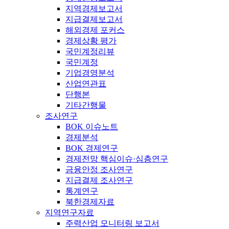
지역경제보고서
지급결제보고서
해외경제 포커스
경제상황 평가
국민계정리뷰
국민계정
기업경영분석
산업연관표
단행본
기타간행물
조사연구
BOK 이슈노트
경제분석
BOK 경제연구
경제전망 핵심이슈·심층연구
금융안정 조사연구
지급결제 조사연구
통계연구
북한경제자료
지역연구자료
주력산업 모니터링 보고서