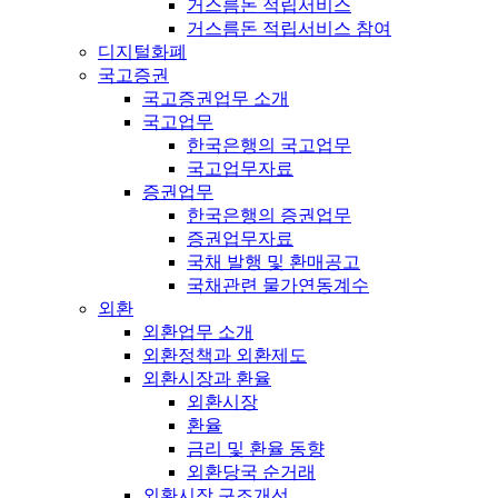
거스름돈 적립서비스
거스름돈 적립서비스 참여
디지털화폐
국고증권
국고증권업무 소개
국고업무
한국은행의 국고업무
국고업무자료
증권업무
한국은행의 증권업무
증권업무자료
국채 발행 및 환매공고
국채관련 물가연동계수
외환
외환업무 소개
외환정책과 외환제도
외환시장과 환율
외환시장
환율
금리 및 환율 동향
외환당국 순거래
외환시장 구조개선