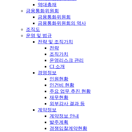
역대총재
금융통화위원회
금융통화위원회
금융통화위원회의 역사
조직도
운영 및 법규
전략 및 조직가치
전략
조직가치
운영리스크 관리
CI 소개
경영정보
인원현황
인건비 현황
주요 업무 추진 현황
재무현황
외부감사 결과 등
계약정보
계약정보 안내
발주계획
경쟁입찰계약현황