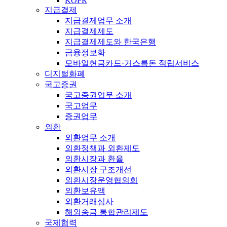
KOFR
지급결제
지급결제업무 소개
지급결제제도
지급결제제도와 한국은행
금융정보화
모바일현금카드·거스름돈 적립서비스
디지털화폐
국고증권
국고증권업무 소개
국고업무
증권업무
외환
외환업무 소개
외환정책과 외환제도
외환시장과 환율
외환시장 구조개선
외환시장운영협의회
외환보유액
외환거래심사
해외송금 통합관리제도
국제협력