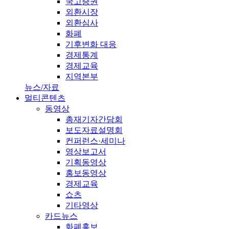
국고증권
외환시장
외환심사
화폐
기후변화 대응
경제통계
경제교육
지역본부
뉴스/자료
멀티콘텐츠
동영상
총재기자간담회
보도자료설명회
컨퍼런스·세미나
영상보고서
기획동영상
홍보동영상
경제교육
쇼츠
기타영상
카드뉴스
화폐홍보