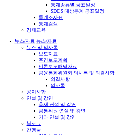
통계종류별 공표일정
SDDS 대상통계 공표일정
통계조사표
통계검색
경제교육
뉴스/자료
뉴스/자료
뉴스 및 의사록
보도자료
주간보도계획
언론보도해명자료
금융통화위원회 의사록 및 의결사항
의결사항
의사록
공지사항
연설 및 강연
총재 연설 및 강연
금통위원 연설 및 강연
기타 연설 및 강연
블로그
간행물