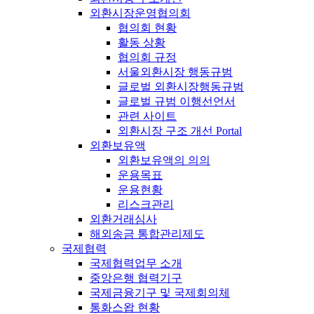
외환시장운영협의회
협의회 현황
활동 상황
협의회 규정
서울외환시장 행동규범
글로벌 외환시장행동규범
글로벌 규범 이행선언서
관련 사이트
외환시장 구조 개선 Portal
외환보유액
외환보유액의 의의
운용목표
운용현황
리스크관리
외환거래심사
해외송금 통합관리제도
국제협력
국제협력업무 소개
중앙은행 협력기구
국제금융기구 및 국제회의체
통화스왑 현황