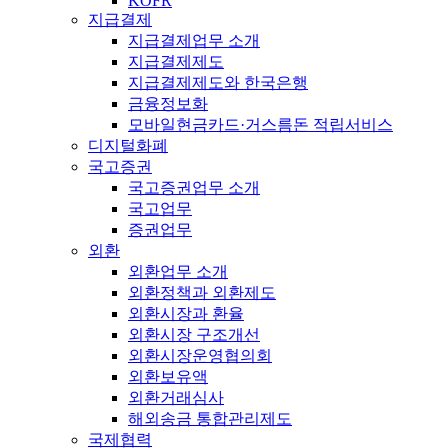
KOFR
지급결제
지급결제업무 소개
지급결제제도
지급결제제도와 한국은행
금융정보화
모바일현금카드·거스름돈 적립서비스
디지털화폐
국고증권
국고증권업무 소개
국고업무
증권업무
외환
외환업무 소개
외환정책과 외환제도
외환시장과 환율
외환시장 구조개선
외환시장운영협의회
외환보유액
외환거래심사
해외송금 통합관리제도
국제협력