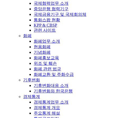
국제협력업무 소개
중앙은행 협력기구
국제금융기구 및 국제회의체
통화스왑 현황
KPP & CBSP
관련 사이트
화폐
화폐업무 소개
현용화폐
기념화폐
화폐홍보교육
위조 및 훼손
화폐 관련 법규
화폐교환 및 주화수급
기후변화
기후변화대응 소개
기후변화와 한국은행
경제통계
경제통계업무 소개
경제통계 개요
주요통계 해설