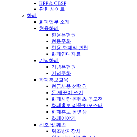
KPP & CBSP
관련 사이트
화폐
화폐업무 소개
현용화폐
현용은행권
현용주화
현용 화폐의 변천
화폐연대자료
기념화폐
기념은행권
기념주화
화폐홍보교육
현금사용 선택권
돈 깨끗이 쓰기
화폐사랑 콘텐츠 공모전
화폐홍보 리플릿/포스터
화폐홍보 동영상
화폐이야기
위조 및 훼손
위조방지장치