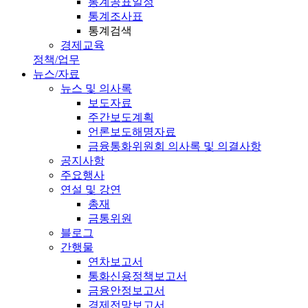
통계공표일정
통계조사표
통계검색
경제교육
정책/업무
뉴스/자료
뉴스 및 의사록
보도자료
주간보도계획
언론보도해명자료
금융통화위원회 의사록 및 의결사항
공지사항
주요행사
연설 및 강연
총재
금통위원
블로그
간행물
연차보고서
통화신용정책보고서
금융안정보고서
경제전망보고서