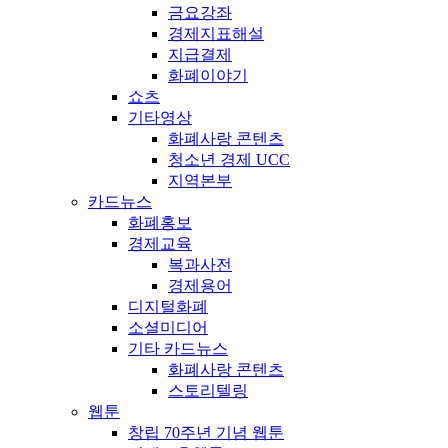
금요강좌
경제지표해설
지급결제
화폐이야기
쇼츠
기타영상
화폐사랑 콘텐츠
청소년 경제 UCC
지역본부
카드뉴스
화폐홍보
경제교육
복과사전
경제용어
디지털화폐
소셜미디어
기타 카드뉴스
화폐사랑 콘텐츠
스토리텔링
웹툰
창립 70주년 기념 웹툰