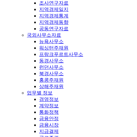
조사연구자료
지역경제일지
지역경제통계
지역경제동향
공동연구자료
국외사무소자료
뉴욕사무소
워싱턴주재원
프랑크푸르트사무소
동경사무소
런던사무소
북경사무소
홍콩주재원
상해주재원
업무별 정보
경영정보
계약정보
통화정책
금융안정
금융시장
지급결제