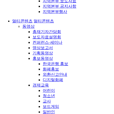
지역본부 보도자료
지역본부 공지사항
지역본부행사
멀티콘텐츠
멀티콘텐츠
동영상
총재기자간담회
보도자료설명회
컨퍼런스·세미나
영상보고서
기획동영상
홍보동영상
한국은행 홍보
화폐홍보
외환신고안내
디지털화폐
경제교육
어린이
청소년
교사
보드게임
일반인