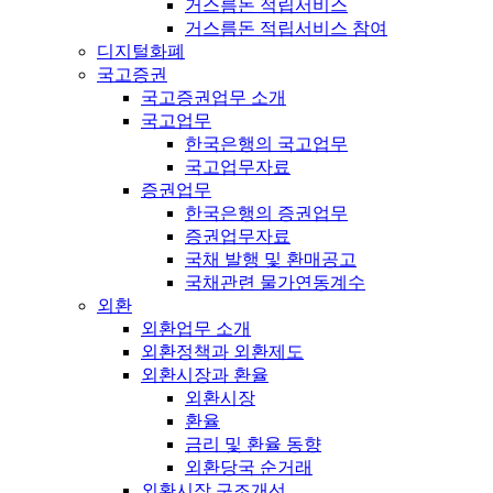
거스름돈 적립서비스
거스름돈 적립서비스 참여
디지털화폐
국고증권
국고증권업무 소개
국고업무
한국은행의 국고업무
국고업무자료
증권업무
한국은행의 증권업무
증권업무자료
국채 발행 및 환매공고
국채관련 물가연동계수
외환
외환업무 소개
외환정책과 외환제도
외환시장과 환율
외환시장
환율
금리 및 환율 동향
외환당국 순거래
외환시장 구조개선