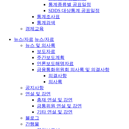
통계종류별 공표일정
SDDS 대상통계 공표일정
통계조사표
통계검색
경제교육
뉴스/자료
뉴스/자료
뉴스 및 의사록
보도자료
주간보도계획
언론보도해명자료
금융통화위원회 의사록 및 의결사항
의결사항
의사록
공지사항
연설 및 강연
총재 연설 및 강연
금통위원 연설 및 강연
기타 연설 및 강연
블로그
간행물