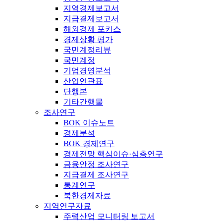
지역경제보고서
지급결제보고서
해외경제 포커스
경제상황 평가
국민계정리뷰
국민계정
기업경영분석
산업연관표
단행본
기타간행물
조사연구
BOK 이슈노트
경제분석
BOK 경제연구
경제전망 핵심이슈·심층연구
금융안정 조사연구
지급결제 조사연구
통계연구
북한경제자료
지역연구자료
주력산업 모니터링 보고서