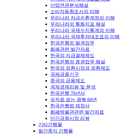
산업연관분석해설
소비자동향조사의 이해
우리나라 자금순환계정의 이해
우리나라의 통화지표 해설
우리나라 국제수지통계의 이해
우리나라 국제투자대조표의 이해
한국은행의 발권업무
화폐관련 발간자료
한국의 지급결제제도
한국은행의 증권업무 해설
한국의 외환시장과 외환제도
국제금융기구
중국의 금융제도
국제경제리뷰 및 분석
한국은행 70년사
숫자로 보는 광복 60년
한국은행법 제정사
화폐박물관관련 발간자료
단기금융시장 리뷰
기타간행물
발간중지 간행물