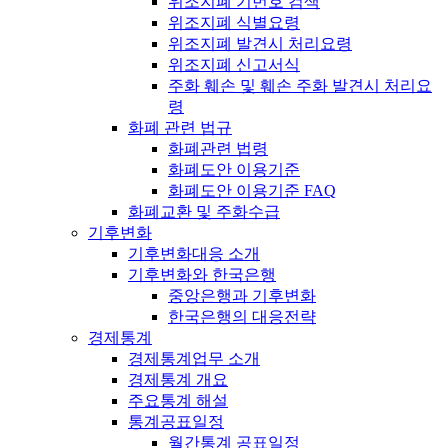
위조지폐 기번호 검색
위조지폐 식별요령
위조지폐 발견시 처리요령
위조지폐 신고서식
주화 훼손 및 훼손 주화 발견시 처리요
령
화폐 관련 법규
화폐관련 법령
화폐도안 이용기준
화폐도안 이용기준 FAQ
화폐교환 및 주화수급
기후변화
기후변화대응 소개
기후변화와 한국은행
중앙은행과 기후변화
한국은행의 대응전략
경제통계
경제통계업무 소개
경제통계 개요
주요통계 해설
통계공표일정
월간통계 공표일정