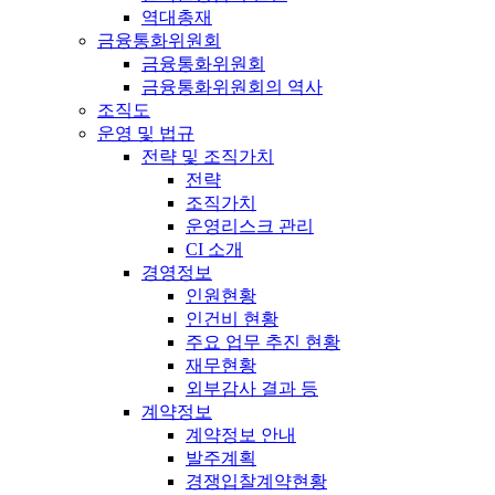
역대총재
금융통화위원회
금융통화위원회
금융통화위원회의 역사
조직도
운영 및 법규
전략 및 조직가치
전략
조직가치
운영리스크 관리
CI 소개
경영정보
인원현황
인건비 현황
주요 업무 추진 현황
재무현황
외부감사 결과 등
계약정보
계약정보 안내
발주계획
경쟁입찰계약현황