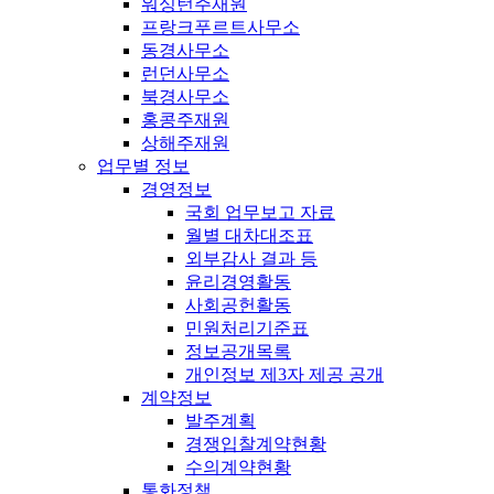
워싱턴주재원
프랑크푸르트사무소
동경사무소
런던사무소
북경사무소
홍콩주재원
상해주재원
업무별 정보
경영정보
국회 업무보고 자료
월별 대차대조표
외부감사 결과 등
윤리경영활동
사회공헌활동
민원처리기준표
정보공개목록
개인정보 제3자 제공 공개
계약정보
발주계획
경쟁입찰계약현황
수의계약현황
통화정책