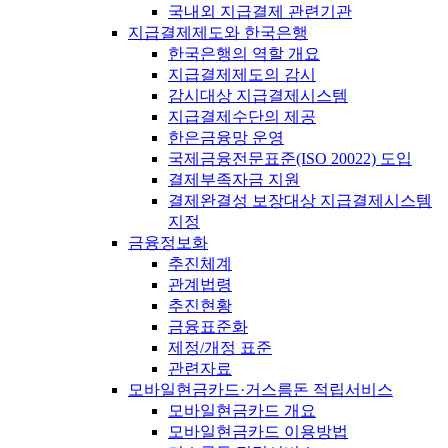
국내외 지급결제 관련기관
지급결제제도와 한국은행
한국은행의 역할 개요
지급결제제도의 감시
감시대상 지급결제시스템
지급결제수단의 제공
한은금융망 운영
국제금융전문표준(ISO 20022) 도입
결제부족자금 지원
결제완결성 보장대상 지급결제시스템
지정
금융정보화
추진체계
관계법령
추진현황
금융표준화
제정/개정 표준
관련자료
모바일현금카드·거스름돈 적립서비스
모바일현금카드 개요
모바일현금카드 이용방법