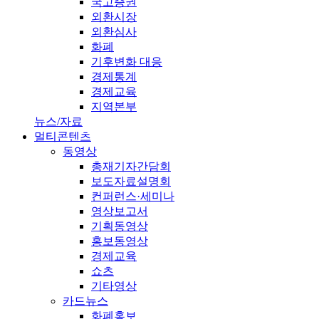
국고증권
외환시장
외환심사
화폐
기후변화 대응
경제통계
경제교육
지역본부
뉴스/자료
멀티콘텐츠
동영상
총재기자간담회
보도자료설명회
컨퍼런스·세미나
영상보고서
기획동영상
홍보동영상
경제교육
쇼츠
기타영상
카드뉴스
화폐홍보