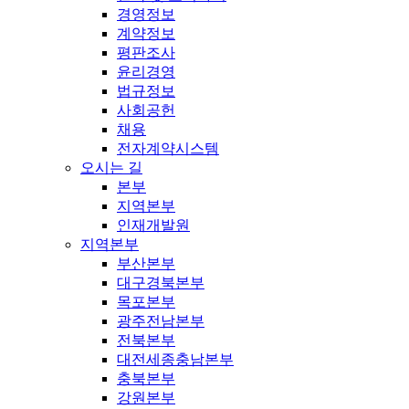
경영정보
계약정보
평판조사
윤리경영
법규정보
사회공헌
채용
전자계약시스템
오시는 길
본부
지역본부
인재개발원
지역본부
부산본부
대구경북본부
목포본부
광주전남본부
전북본부
대전세종충남본부
충북본부
강원본부