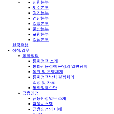
인천본부
제주본부
경기본부
경남본부
강릉본부
울산본부
포항본부
강남본부
한국은행
정책/업무
통화정책
통화정책 소개
통화신용정책 운영의 일반원칙
목표 및 운영체계
통화정책방향 결정회의
일정 및 자료
통화정책수단
금융안정
금융안정업무 소개
금융시스템
금융안정의 이해