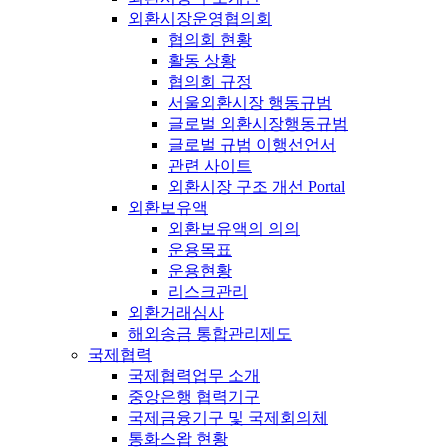
외환시장운영협의회
협의회 현황
활동 상황
협의회 규정
서울외환시장 행동규범
글로벌 외환시장행동규범
글로벌 규범 이행선언서
관련 사이트
외환시장 구조 개선 Portal
외환보유액
외환보유액의 의의
운용목표
운용현황
리스크관리
외환거래심사
해외송금 통합관리제도
국제협력
국제협력업무 소개
중앙은행 협력기구
국제금융기구 및 국제회의체
통화스왑 현황