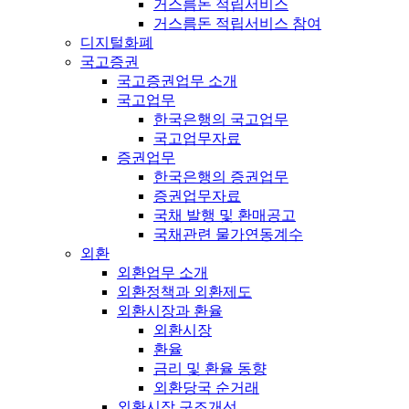
거스름돈 적립서비스
거스름돈 적립서비스 참여
디지털화폐
국고증권
국고증권업무 소개
국고업무
한국은행의 국고업무
국고업무자료
증권업무
한국은행의 증권업무
증권업무자료
국채 발행 및 환매공고
국채관련 물가연동계수
외환
외환업무 소개
외환정책과 외환제도
외환시장과 환율
외환시장
환율
금리 및 환율 동향
외환당국 순거래
외환시장 구조개선