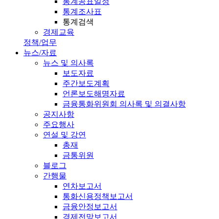
통계공표일정
통계조사표
통계검색
경제교육
정책/업무
뉴스/자료
뉴스 및 의사록
보도자료
주간보도계획
언론보도해명자료
금융통화위원회 의사록 및 의결사항
공지사항
주요행사
연설 및 강연
총재
금통위원
블로그
간행물
연차보고서
통화신용정책보고서
금융안정보고서
경제전망보고서