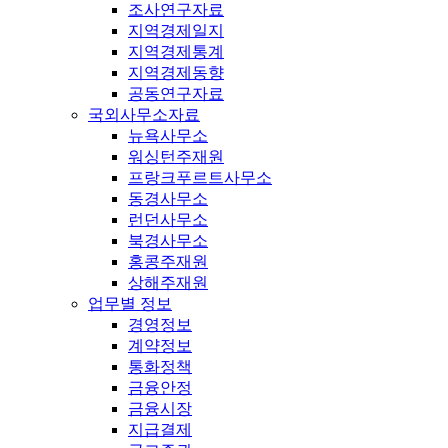
조사연구자료
지역경제일지
지역경제통계
지역경제동향
공동연구자료
국외사무소자료
뉴욕사무소
워싱턴주재원
프랑크푸르트사무소
동경사무소
런던사무소
북경사무소
홍콩주재원
상해주재원
업무별 정보
경영정보
계약정보
통화정책
금융안정
금융시장
지급결제