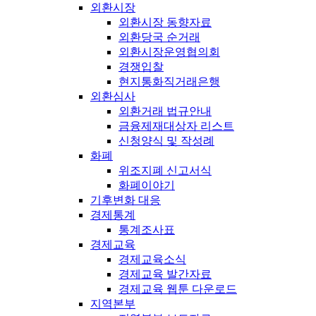
외환시장
외환시장 동향자료
외환당국 순거래
외환시장운영협의회
경쟁입찰
현지통화직거래은행
외환심사
외환거래 법규안내
금융제재대상자 리스트
신청양식 및 작성례
화폐
위조지폐 신고서식
화폐이야기
기후변화 대응
경제통계
통계조사표
경제교육
경제교육소식
경제교육 발간자료
경제교육 웹툰 다운로드
지역본부