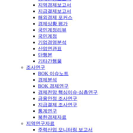
지역경제보고서
지급결제보고서
해외경제 포커스
경제상황 평가
국민계정리뷰
국민계정
기업경영분석
산업연관표
단행본
기타간행물
조사연구
BOK 이슈노트
경제분석
BOK 경제연구
경제전망 핵심이슈·심층연구
금융안정 조사연구
지급결제 조사연구
통계연구
북한경제자료
지역연구자료
주력산업 모니터링 보고서