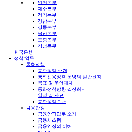
인천본부
제주본부
경기본부
경남본부
강릉본부
울산본부
포항본부
강남본부
한국은행
정책/업무
통화정책
통화정책 소개
통화신용정책 운영의 일반원칙
목표 및 운영체계
통화정책방향 결정회의
일정 및 자료
통화정책수단
금융안정
금융안정업무 소개
금융시스템
금융안정의 이해