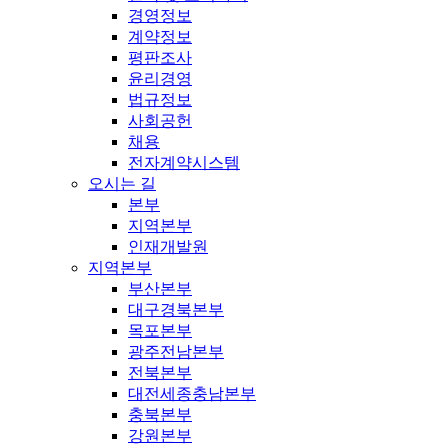
경영정보
계약정보
평판조사
윤리경영
법규정보
사회공헌
채용
전자계약시스템
오시는 길
본부
지역본부
인재개발원
지역본부
부산본부
대구경북본부
목포본부
광주전남본부
전북본부
대전세종충남본부
충북본부
강원본부