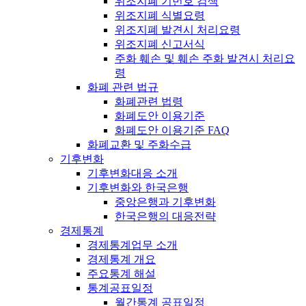
위조지폐 기번호 검색
위조지폐 식별요령
위조지폐 발견시 처리요령
위조지폐 신고서식
주화 훼손 및 훼손 주화 발견시 처리요
령
화폐 관련 법규
화폐관련 법령
화폐도안 이용기준
화폐도안 이용기준 FAQ
화폐교환 및 주화수급
기후변화
기후변화대응 소개
기후변화와 한국은행
중앙은행과 기후변화
한국은행의 대응전략
경제통계
경제통계업무 소개
경제통계 개요
주요통계 해설
통계공표일정
월간통계 공표일정