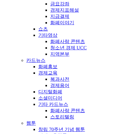
금요강좌
경제지표해설
지급결제
화폐이야기
쇼츠
기타영상
화폐사랑 콘텐츠
청소년 경제 UCC
지역본부
카드뉴스
화폐홍보
경제교육
복과사전
경제용어
디지털화폐
소셜미디어
기타 카드뉴스
화폐사랑 콘텐츠
스토리텔링
웹툰
창립 70주년 기념 웹툰