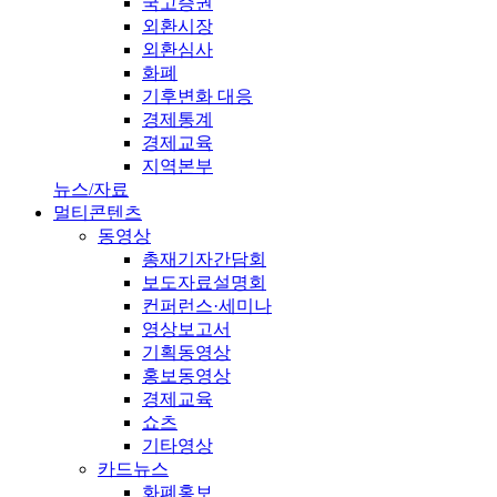
국고증권
외환시장
외환심사
화폐
기후변화 대응
경제통계
경제교육
지역본부
뉴스/자료
멀티콘텐츠
동영상
총재기자간담회
보도자료설명회
컨퍼런스·세미나
영상보고서
기획동영상
홍보동영상
경제교육
쇼츠
기타영상
카드뉴스
화폐홍보