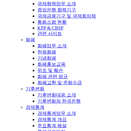
국제협력업무 소개
중앙은행 협력기구
국제금융기구 및 국제회의체
통화스왑 현황
KPP & CBSP
관련 사이트
화폐
화폐업무 소개
현용화폐
기념화폐
화폐홍보교육
위조 및 훼손
화폐 관련 법규
화폐교환 및 주화수급
기후변화
기후변화대응 소개
기후변화와 한국은행
경제통계
경제통계업무 소개
경제통계 개요
주요통계 해설