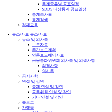
통계종류별 공표일정
SDDS 대상통계 공표일정
통계조사표
통계검색
경제교육
뉴스/자료
뉴스/자료
뉴스 및 의사록
보도자료
주간보도계획
언론보도해명자료
금융통화위원회 의사록 및 의결사항
의결사항
의사록
공지사항
연설 및 강연
총재 연설 및 강연
금통위원 연설 및 강연
기타 연설 및 강연
블로그
간행물