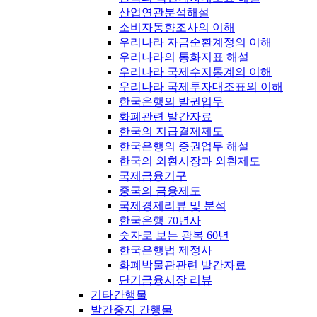
산업연관분석해설
소비자동향조사의 이해
우리나라 자금순환계정의 이해
우리나라의 통화지표 해설
우리나라 국제수지통계의 이해
우리나라 국제투자대조표의 이해
한국은행의 발권업무
화폐관련 발간자료
한국의 지급결제제도
한국은행의 증권업무 해설
한국의 외환시장과 외환제도
국제금융기구
중국의 금융제도
국제경제리뷰 및 분석
한국은행 70년사
숫자로 보는 광복 60년
한국은행법 제정사
화폐박물관관련 발간자료
단기금융시장 리뷰
기타간행물
발간중지 간행물