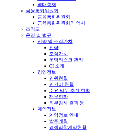
역대총재
금융통화위원회
금융통화위원회
금융통화위원회의 역사
조직도
운영 및 법규
전략 및 조직가치
전략
조직가치
운영리스크 관리
CI 소개
경영정보
인원현황
인건비 현황
주요 업무 추진 현황
재무현황
외부감사 결과 등
계약정보
계약정보 안내
발주계획
경쟁입찰계약현황