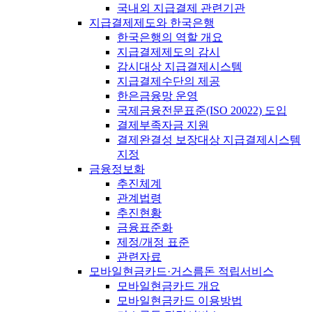
국내외 지급결제 관련기관
지급결제제도와 한국은행
한국은행의 역할 개요
지급결제제도의 감시
감시대상 지급결제시스템
지급결제수단의 제공
한은금융망 운영
국제금융전문표준(ISO 20022) 도입
결제부족자금 지원
결제완결성 보장대상 지급결제시스템
지정
금융정보화
추진체계
관계법령
추진현황
금융표준화
제정/개정 표준
관련자료
모바일현금카드·거스름돈 적립서비스
모바일현금카드 개요
모바일현금카드 이용방법