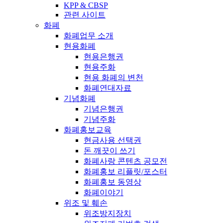
KPP & CBSP
관련 사이트
화폐
화폐업무 소개
현용화폐
현용은행권
현용주화
현용 화폐의 변천
화폐연대자료
기념화폐
기념은행권
기념주화
화폐홍보교육
현금사용 선택권
돈 깨끗이 쓰기
화폐사랑 콘텐츠 공모전
화폐홍보 리플릿/포스터
화폐홍보 동영상
화폐이야기
위조 및 훼손
위조방지장치