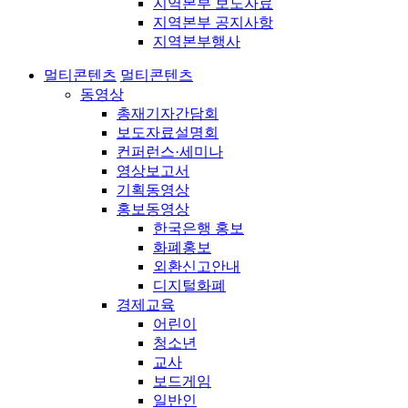
지역본부 보도자료
지역본부 공지사항
지역본부행사
멀티콘텐츠
멀티콘텐츠
동영상
총재기자간담회
보도자료설명회
컨퍼런스·세미나
영상보고서
기획동영상
홍보동영상
한국은행 홍보
화폐홍보
외환신고안내
디지털화폐
경제교육
어린이
청소년
교사
보드게임
일반인