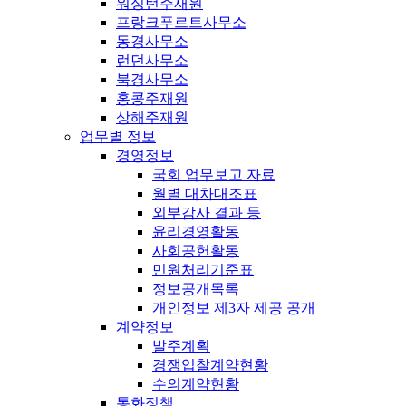
워싱턴주재원
프랑크푸르트사무소
동경사무소
런던사무소
북경사무소
홍콩주재원
상해주재원
업무별 정보
경영정보
국회 업무보고 자료
월별 대차대조표
외부감사 결과 등
윤리경영활동
사회공헌활동
민원처리기준표
정보공개목록
개인정보 제3자 제공 공개
계약정보
발주계획
경쟁입찰계약현황
수의계약현황
통화정책