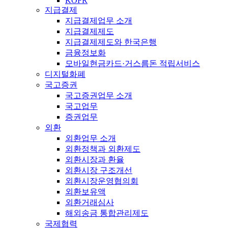
KOFR
지급결제
지급결제업무 소개
지급결제제도
지급결제제도와 한국은행
금융정보화
모바일현금카드·거스름돈 적립서비스
디지털화폐
국고증권
국고증권업무 소개
국고업무
증권업무
외환
외환업무 소개
외환정책과 외환제도
외환시장과 환율
외환시장 구조개선
외환시장운영협의회
외환보유액
외환거래심사
해외송금 통합관리제도
국제협력