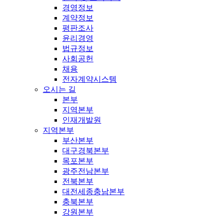
경영정보
계약정보
평판조사
윤리경영
법규정보
사회공헌
채용
전자계약시스템
오시는 길
본부
지역본부
인재개발원
지역본부
부산본부
대구경북본부
목포본부
광주전남본부
전북본부
대전세종충남본부
충북본부
강원본부