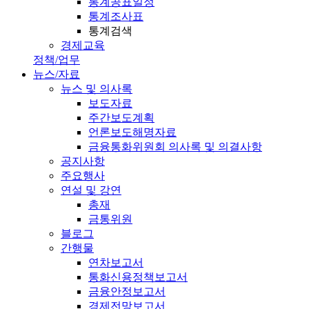
통계공표일정
통계조사표
통계검색
경제교육
정책/업무
뉴스/자료
뉴스 및 의사록
보도자료
주간보도계획
언론보도해명자료
금융통화위원회 의사록 및 의결사항
공지사항
주요행사
연설 및 강연
총재
금통위원
블로그
간행물
연차보고서
통화신용정책보고서
금융안정보고서
경제전망보고서