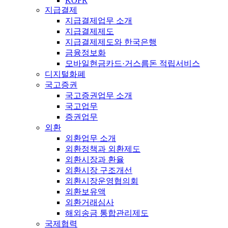
KOFR
지급결제
지급결제업무 소개
지급결제제도
지급결제제도와 한국은행
금융정보화
모바일현금카드·거스름돈 적립서비스
디지털화폐
국고증권
국고증권업무 소개
국고업무
증권업무
외환
외환업무 소개
외환정책과 외환제도
외환시장과 환율
외환시장 구조개선
외환시장운영협의회
외환보유액
외환거래심사
해외송금 통합관리제도
국제협력