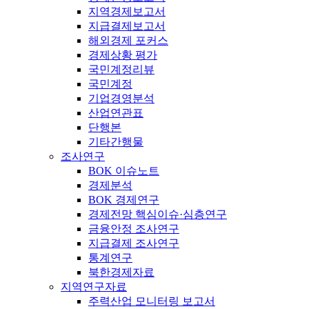
지역경제보고서
지급결제보고서
해외경제 포커스
경제상황 평가
국민계정리뷰
국민계정
기업경영분석
산업연관표
단행본
기타간행물
조사연구
BOK 이슈노트
경제분석
BOK 경제연구
경제전망 핵심이슈·심층연구
금융안정 조사연구
지급결제 조사연구
통계연구
북한경제자료
지역연구자료
주력산업 모니터링 보고서