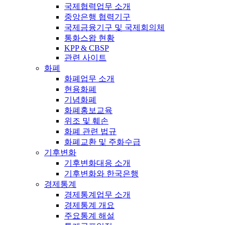
국제협력업무 소개
중앙은행 협력기구
국제금융기구 및 국제회의체
통화스왑 현황
KPP & CBSP
관련 사이트
화폐
화폐업무 소개
현용화폐
기념화폐
화폐홍보교육
위조 및 훼손
화폐 관련 법규
화폐교환 및 주화수급
기후변화
기후변화대응 소개
기후변화와 한국은행
경제통계
경제통계업무 소개
경제통계 개요
주요통계 해설