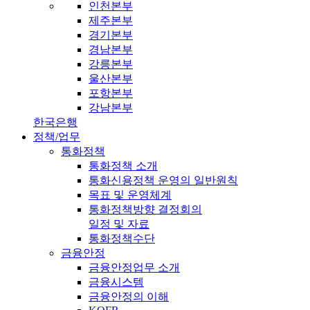
인천본부
제주본부
경기본부
경남본부
강릉본부
울산본부
포항본부
강남본부
한국은행
정책/업무
통화정책
통화정책 소개
통화신용정책 운영의 일반원칙
목표 및 운영체계
통화정책방향 결정회의
일정 및 자료
통화정책수단
금융안정
금융안정업무 소개
금융시스템
금융안정의 이해