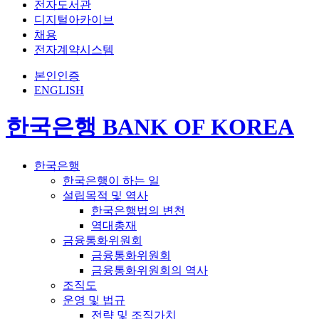
전자도서관
디지털아카이브
채용
전자계약시스템
본인인증
ENGLISH
한국은행 BANK OF KOREA
한국은행
한국은행이 하는 일
설립목적 및 역사
한국은행법의 변천
역대총재
금융통화위원회
금융통화위원회
금융통화위원회의 역사
조직도
운영 및 법규
전략 및 조직가치