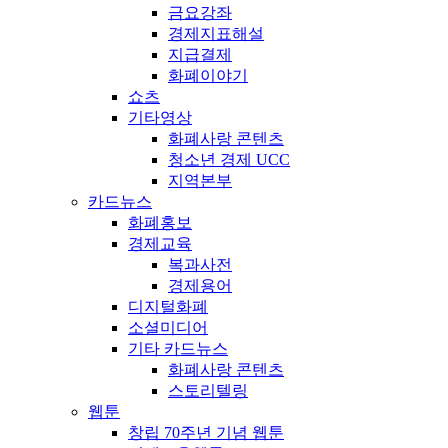
금요강좌
경제지표해설
지급결제
화폐이야기
쇼츠
기타영상
화폐사랑 콘텐츠
청소년 경제 UCC
지역본부
카드뉴스
화폐홍보
경제교육
복과사전
경제용어
디지털화폐
소셜미디어
기타 카드뉴스
화폐사랑 콘텐츠
스토리텔링
웹툰
창립 70주년 기념 웹툰