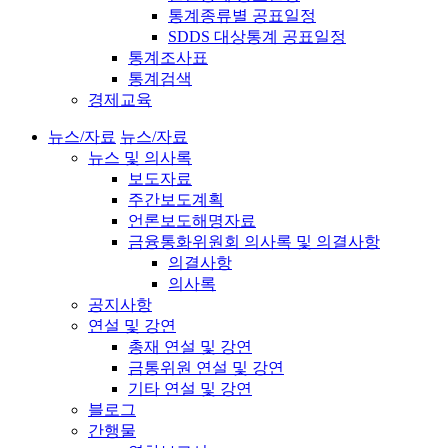
통계종류별 공표일정
SDDS 대상통계 공표일정
통계조사표
통계검색
경제교육
뉴스/자료
뉴스/자료
뉴스 및 의사록
보도자료
주간보도계획
언론보도해명자료
금융통화위원회 의사록 및 의결사항
의결사항
의사록
공지사항
연설 및 강연
총재 연설 및 강연
금통위원 연설 및 강연
기타 연설 및 강연
블로그
간행물