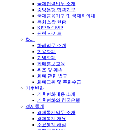
국제협력업무 소개
중앙은행 협력기구
국제금융기구 및 국제회의체
통화스왑 현황
KPP & CBSP
관련 사이트
화폐
화폐업무 소개
현용화폐
기념화폐
화폐홍보교육
위조 및 훼손
화폐 관련 법규
화폐교환 및 주화수급
기후변화
기후변화대응 소개
기후변화와 한국은행
경제통계
경제통계업무 소개
경제통계 개요
주요통계 해설