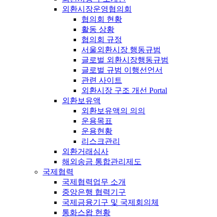
외환시장운영협의회
협의회 현황
활동 상황
협의회 규정
서울외환시장 행동규범
글로벌 외환시장행동규범
글로벌 규범 이행선언서
관련 사이트
외환시장 구조 개선 Portal
외환보유액
외환보유액의 의의
운용목표
운용현황
리스크관리
외환거래심사
해외송금 통합관리제도
국제협력
국제협력업무 소개
중앙은행 협력기구
국제금융기구 및 국제회의체
통화스왑 현황