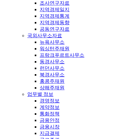
조사연구자료
지역경제일지
지역경제통계
지역경제동향
공동연구자료
국외사무소자료
뉴욕사무소
워싱턴주재원
프랑크푸르트사무소
동경사무소
런던사무소
북경사무소
홍콩주재원
상해주재원
업무별 정보
경영정보
계약정보
통화정책
금융안정
금융시장
지급결제