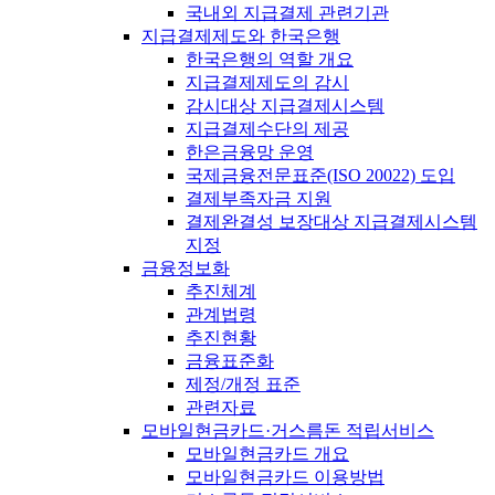
국내외 지급결제 관련기관
지급결제제도와 한국은행
한국은행의 역할 개요
지급결제제도의 감시
감시대상 지급결제시스템
지급결제수단의 제공
한은금융망 운영
국제금융전문표준(ISO 20022) 도입
결제부족자금 지원
결제완결성 보장대상 지급결제시스템
지정
금융정보화
추진체계
관계법령
추진현황
금융표준화
제정/개정 표준
관련자료
모바일현금카드·거스름돈 적립서비스
모바일현금카드 개요
모바일현금카드 이용방법