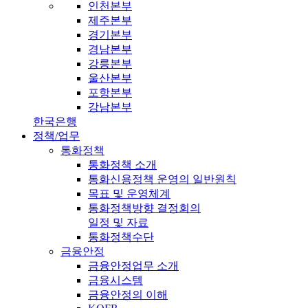
인천본부
제주본부
경기본부
경남본부
강릉본부
울산본부
포항본부
강남본부
한국은행
정책/업무
통화정책
통화정책 소개
통화신용정책 운영의 일반원칙
목표 및 운영체계
통화정책방향 결정회의
일정 및 자료
통화정책수단
금융안정
금융안정업무 소개
금융시스템
금융안정의 이해