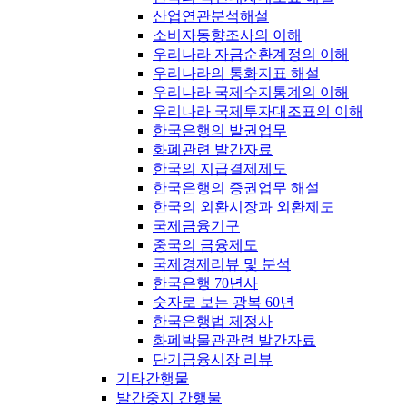
산업연관분석해설
소비자동향조사의 이해
우리나라 자금순환계정의 이해
우리나라의 통화지표 해설
우리나라 국제수지통계의 이해
우리나라 국제투자대조표의 이해
한국은행의 발권업무
화폐관련 발간자료
한국의 지급결제제도
한국은행의 증권업무 해설
한국의 외환시장과 외환제도
국제금융기구
중국의 금융제도
국제경제리뷰 및 분석
한국은행 70년사
숫자로 보는 광복 60년
한국은행법 제정사
화폐박물관관련 발간자료
단기금융시장 리뷰
기타간행물
발간중지 간행물