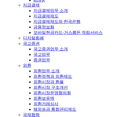
KOFR
지급결제
지급결제업무 소개
지급결제제도
지급결제제도와 한국은행
금융정보화
모바일현금카드·거스름돈 적립서비스
디지털화폐
국고증권
국고증권업무 소개
국고업무
증권업무
외환
외환업무 소개
외환정책과 외환제도
외환시장과 환율
외환시장 구조개선
외환시장운영협의회
외환보유액
외환거래심사
해외송금 통합관리제도
국제협력