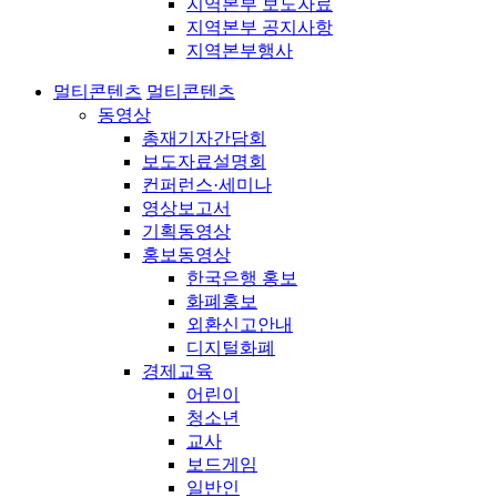
지역본부 보도자료
지역본부 공지사항
지역본부행사
멀티콘텐츠
멀티콘텐츠
동영상
총재기자간담회
보도자료설명회
컨퍼런스·세미나
영상보고서
기획동영상
홍보동영상
한국은행 홍보
화폐홍보
외환신고안내
디지털화폐
경제교육
어린이
청소년
교사
보드게임
일반인