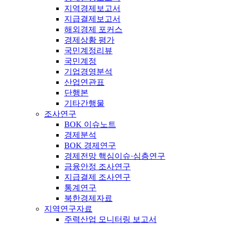
지역경제보고서
지급결제보고서
해외경제 포커스
경제상황 평가
국민계정리뷰
국민계정
기업경영분석
산업연관표
단행본
기타간행물
조사연구
BOK 이슈노트
경제분석
BOK 경제연구
경제전망 핵심이슈·심층연구
금융안정 조사연구
지급결제 조사연구
통계연구
북한경제자료
지역연구자료
주력산업 모니터링 보고서