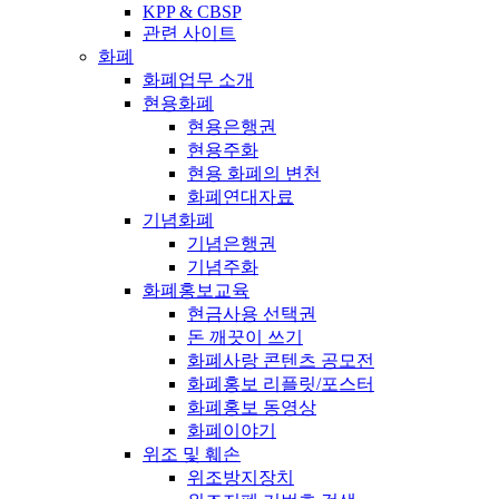
KPP & CBSP
관련 사이트
화폐
화폐업무 소개
현용화폐
현용은행권
현용주화
현용 화폐의 변천
화폐연대자료
기념화폐
기념은행권
기념주화
화폐홍보교육
현금사용 선택권
돈 깨끗이 쓰기
화폐사랑 콘텐츠 공모전
화폐홍보 리플릿/포스터
화폐홍보 동영상
화폐이야기
위조 및 훼손
위조방지장치