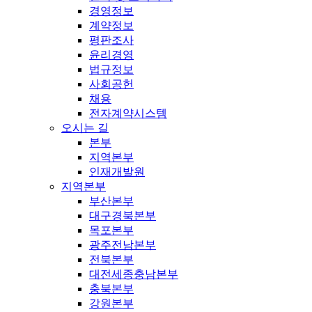
경영정보
계약정보
평판조사
윤리경영
법규정보
사회공헌
채용
전자계약시스템
오시는 길
본부
지역본부
인재개발원
지역본부
부산본부
대구경북본부
목포본부
광주전남본부
전북본부
대전세종충남본부
충북본부
강원본부