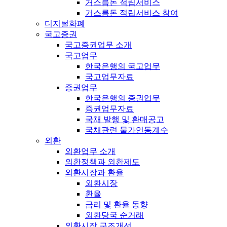
거스름돈 적립서비스
거스름돈 적립서비스 참여
디지털화폐
국고증권
국고증권업무 소개
국고업무
한국은행의 국고업무
국고업무자료
증권업무
한국은행의 증권업무
증권업무자료
국채 발행 및 환매공고
국채관련 물가연동계수
외환
외환업무 소개
외환정책과 외환제도
외환시장과 환율
외환시장
환율
금리 및 환율 동향
외환당국 순거래
외환시장 구조개선