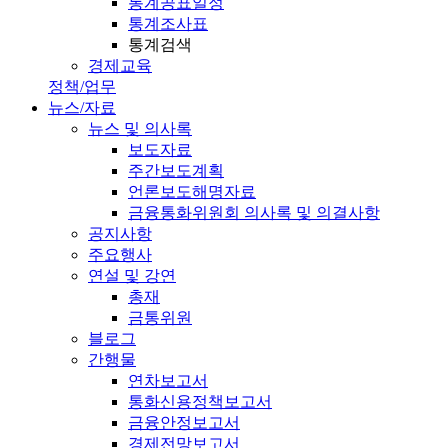
통계공표일정
통계조사표
통계검색
경제교육
정책/업무
뉴스/자료
뉴스 및 의사록
보도자료
주간보도계획
언론보도해명자료
금융통화위원회 의사록 및 의결사항
공지사항
주요행사
연설 및 강연
총재
금통위원
블로그
간행물
연차보고서
통화신용정책보고서
금융안정보고서
경제전망보고서