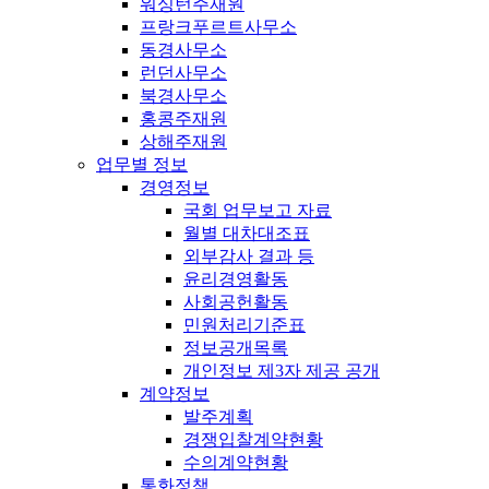
워싱턴주재원
프랑크푸르트사무소
동경사무소
런던사무소
북경사무소
홍콩주재원
상해주재원
업무별 정보
경영정보
국회 업무보고 자료
월별 대차대조표
외부감사 결과 등
윤리경영활동
사회공헌활동
민원처리기준표
정보공개목록
개인정보 제3자 제공 공개
계약정보
발주계획
경쟁입찰계약현황
수의계약현황
통화정책