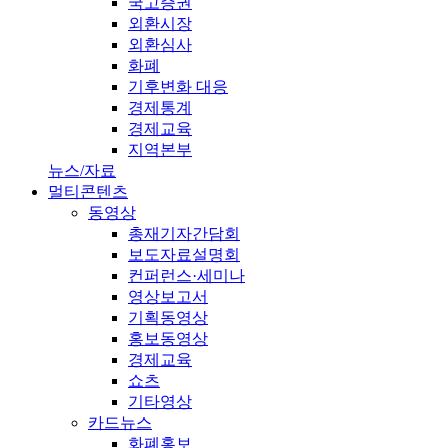
국고증권
외환시장
외환심사
화폐
기후변화 대응
경제통계
경제교육
지역본부
뉴스/자료
멀티콘텐츠
동영상
총재기자간담회
보도자료설명회
컨퍼런스·세미나
영상보고서
기획동영상
홍보동영상
경제교육
쇼츠
기타영상
카드뉴스
화폐홍보