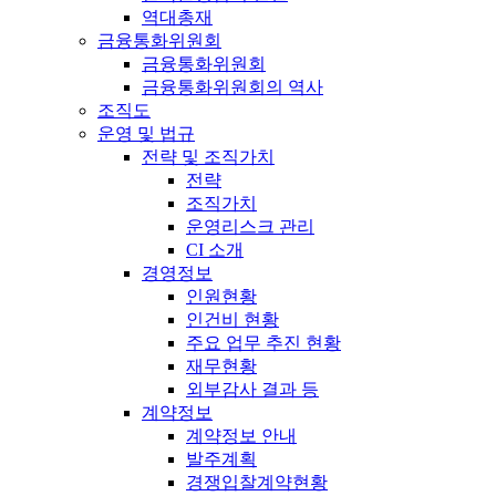
역대총재
금융통화위원회
금융통화위원회
금융통화위원회의 역사
조직도
운영 및 법규
전략 및 조직가치
전략
조직가치
운영리스크 관리
CI 소개
경영정보
인원현황
인건비 현황
주요 업무 추진 현황
재무현황
외부감사 결과 등
계약정보
계약정보 안내
발주계획
경쟁입찰계약현황