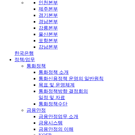
인천본부
제주본부
경기본부
경남본부
강릉본부
울산본부
포항본부
강남본부
한국은행
정책/업무
통화정책
통화정책 소개
통화신용정책 운영의 일반원칙
목표 및 운영체계
통화정책방향 결정회의
일정 및 자료
통화정책수단
금융안정
금융안정업무 소개
금융시스템
금융안정의 이해