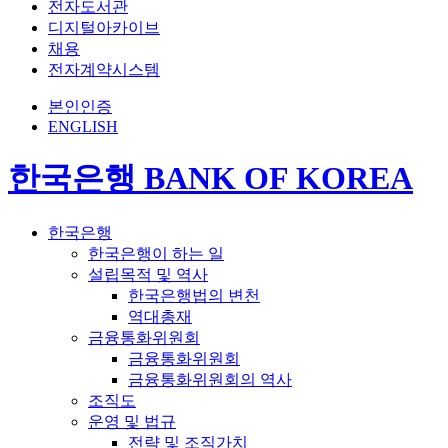
전자도서관
디지털아카이브
채용
전자계약시스템
본인인증
ENGLISH
한국은행 BANK OF KOREA
한국은행
한국은행이 하는 일
설립목적 및 역사
한국은행법의 변천
역대총재
금융통화위원회
금융통화위원회
금융통화위원회의 역사
조직도
운영 및 법규
전략 및 조직가치