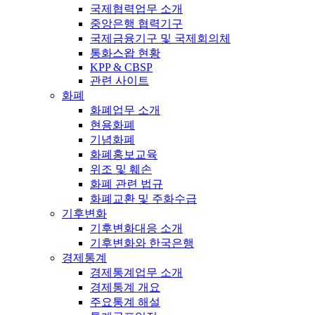
국제협력업무 소개
중앙은행 협력기구
국제금융기구 및 국제회의체
통화스왑 현황
KPP & CBSP
관련 사이트
화폐
화폐업무 소개
현용화폐
기념화폐
화폐홍보교육
위조 및 훼손
화폐 관련 법규
화폐교환 및 주화수급
기후변화
기후변화대응 소개
기후변화와 한국은행
경제통계
경제통계업무 소개
경제통계 개요
주요통계 해설