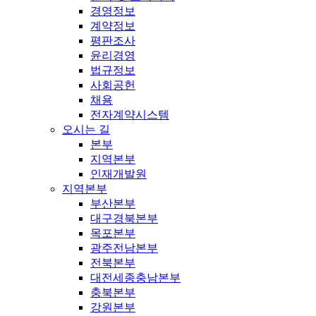
경영정보
계약정보
평판조사
윤리경영
법규정보
사회공헌
채용
전자계약시스템
오시는 길
본부
지역본부
인재개발원
지역본부
부산본부
대구경북본부
목포본부
광주전남본부
전북본부
대전세종충남본부
충북본부
강원본부