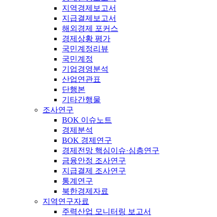
지역경제보고서
지급결제보고서
해외경제 포커스
경제상황 평가
국민계정리뷰
국민계정
기업경영분석
산업연관표
단행본
기타간행물
조사연구
BOK 이슈노트
경제분석
BOK 경제연구
경제전망 핵심이슈·심층연구
금융안정 조사연구
지급결제 조사연구
통계연구
북한경제자료
지역연구자료
주력산업 모니터링 보고서