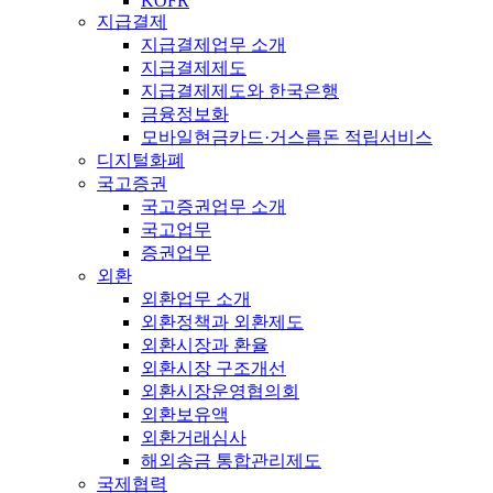
KOFR
지급결제
지급결제업무 소개
지급결제제도
지급결제제도와 한국은행
금융정보화
모바일현금카드·거스름돈 적립서비스
디지털화폐
국고증권
국고증권업무 소개
국고업무
증권업무
외환
외환업무 소개
외환정책과 외환제도
외환시장과 환율
외환시장 구조개선
외환시장운영협의회
외환보유액
외환거래심사
해외송금 통합관리제도
국제협력