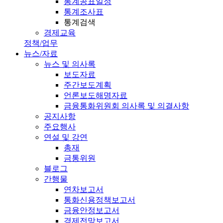
통계공표일정
통계조사표
통계검색
경제교육
정책/업무
뉴스/자료
뉴스 및 의사록
보도자료
주간보도계획
언론보도해명자료
금융통화위원회 의사록 및 의결사항
공지사항
주요행사
연설 및 강연
총재
금통위원
블로그
간행물
연차보고서
통화신용정책보고서
금융안정보고서
경제전망보고서