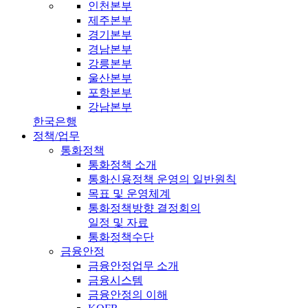
인천본부
제주본부
경기본부
경남본부
강릉본부
울산본부
포항본부
강남본부
한국은행
정책/업무
통화정책
통화정책 소개
통화신용정책 운영의 일반원칙
목표 및 운영체계
통화정책방향 결정회의
일정 및 자료
통화정책수단
금융안정
금융안정업무 소개
금융시스템
금융안정의 이해