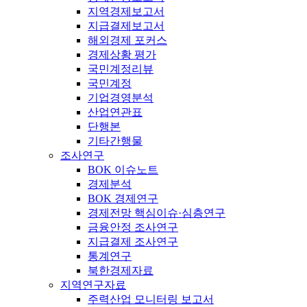
지역경제보고서
지급결제보고서
해외경제 포커스
경제상황 평가
국민계정리뷰
국민계정
기업경영분석
산업연관표
단행본
기타간행물
조사연구
BOK 이슈노트
경제분석
BOK 경제연구
경제전망 핵심이슈·심층연구
금융안정 조사연구
지급결제 조사연구
통계연구
북한경제자료
지역연구자료
주력산업 모니터링 보고서