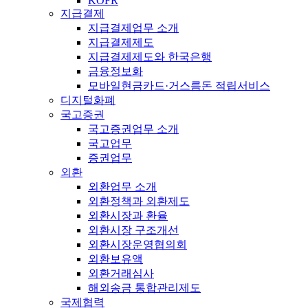
KOFR
지급결제
지급결제업무 소개
지급결제제도
지급결제제도와 한국은행
금융정보화
모바일현금카드·거스름돈 적립서비스
디지털화폐
국고증권
국고증권업무 소개
국고업무
증권업무
외환
외환업무 소개
외환정책과 외환제도
외환시장과 환율
외환시장 구조개선
외환시장운영협의회
외환보유액
외환거래심사
해외송금 통합관리제도
국제협력