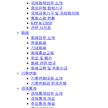
국제협력업무 소개
중앙은행 협력기구
국제금융기구 및 국제회의체
통화스왑 현황
KPP & CBSP
관련 사이트
화폐
화폐업무 소개
현용화폐
기념화폐
화폐홍보교육
위조 및 훼손
화폐 관련 법규
화폐교환 및 주화수급
기후변화
기후변화대응 소개
기후변화와 한국은행
경제통계
경제통계업무 소개
경제통계 개요
주요통계 해설