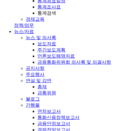
통계공표일정
통계조사표
통계검색
경제교육
정책/업무
뉴스/자료
뉴스 및 의사록
보도자료
주간보도계획
언론보도해명자료
금융통화위원회 의사록 및 의결사항
공지사항
주요행사
연설 및 강연
총재
금통위원
블로그
간행물
연차보고서
통화신용정책보고서
금융안정보고서
경제전망보고서