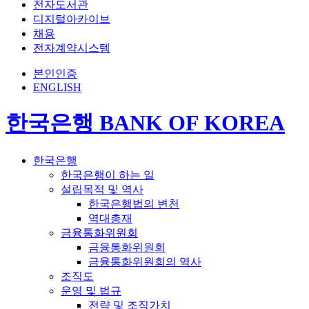
전자도서관
디지털아카이브
채용
전자계약시스템
본인인증
ENGLISH
한국은행 BANK OF KOREA
한국은행
한국은행이 하는 일
설립목적 및 역사
한국은행법의 변천
역대총재
금융통화위원회
금융통화위원회
금융통화위원회의 역사
조직도
운영 및 법규
전략 및 조직가치