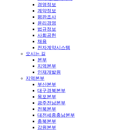
경영정보
계약정보
평판조사
윤리경영
법규정보
사회공헌
채용
전자계약시스템
오시는 길
본부
지역본부
인재개발원
지역본부
부산본부
대구경북본부
목포본부
광주전남본부
전북본부
대전세종충남본부
충북본부
강원본부