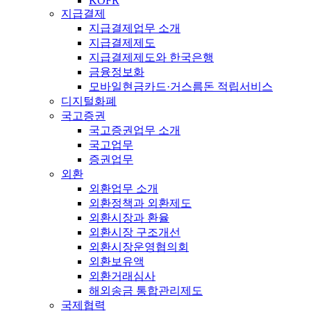
KOFR
지급결제
지급결제업무 소개
지급결제제도
지급결제제도와 한국은행
금융정보화
모바일현금카드·거스름돈 적립서비스
디지털화폐
국고증권
국고증권업무 소개
국고업무
증권업무
외환
외환업무 소개
외환정책과 외환제도
외환시장과 환율
외환시장 구조개선
외환시장운영협의회
외환보유액
외환거래심사
해외송금 통합관리제도
국제협력