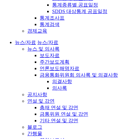
통계종류별 공표일정
SDDS 대상통계 공표일정
통계조사표
통계검색
경제교육
뉴스/자료
뉴스/자료
뉴스 및 의사록
보도자료
주간보도계획
언론보도해명자료
금융통화위원회 의사록 및 의결사항
의결사항
의사록
공지사항
연설 및 강연
총재 연설 및 강연
금통위원 연설 및 강연
기타 연설 및 강연
블로그
간행물