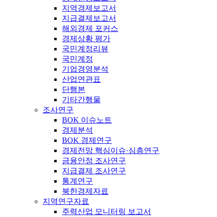
지역경제보고서
지급결제보고서
해외경제 포커스
경제상황 평가
국민계정리뷰
국민계정
기업경영분석
산업연관표
단행본
기타간행물
조사연구
BOK 이슈노트
경제분석
BOK 경제연구
경제전망 핵심이슈·심층연구
금융안정 조사연구
지급결제 조사연구
통계연구
북한경제자료
지역연구자료
주력산업 모니터링 보고서