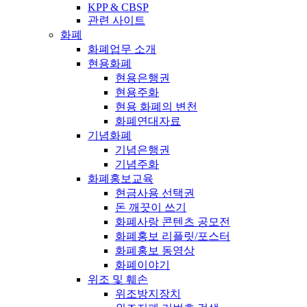
KPP & CBSP
관련 사이트
화폐
화폐업무 소개
현용화폐
현용은행권
현용주화
현용 화폐의 변천
화폐연대자료
기념화폐
기념은행권
기념주화
화폐홍보교육
현금사용 선택권
돈 깨끗이 쓰기
화폐사랑 콘텐츠 공모전
화폐홍보 리플릿/포스터
화폐홍보 동영상
화폐이야기
위조 및 훼손
위조방지장치