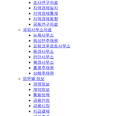
조사연구자료
지역경제일지
지역경제통계
지역경제동향
공동연구자료
국외사무소자료
뉴욕사무소
워싱턴주재원
프랑크푸르트사무소
동경사무소
런던사무소
북경사무소
홍콩주재원
상해주재원
업무별 정보
경영정보
계약정보
통화정책
금융안정
금융시장
지급결제