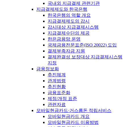
국내외 지급결제 관련기관
지급결제제도와 한국은행
한국은행의 역할 개요
지급결제제도의 감시
감시대상 지급결제시스템
지급결제수단의 제공
한은금융망 운영
국제금융전문표준(ISO 20022) 도입
결제부족자금 지원
결제완결성 보장대상 지급결제시스템
지정
금융정보화
추진체계
관계법령
추진현황
금융표준화
제정/개정 표준
관련자료
모바일현금카드·거스름돈 적립서비스
모바일현금카드 개요
모바일현금카드 이용방법