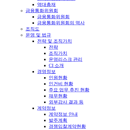
역대총재
금융통화위원회
금융통화위원회
금융통화위원회의 역사
조직도
운영 및 법규
전략 및 조직가치
전략
조직가치
운영리스크 관리
CI 소개
경영정보
인원현황
인건비 현황
주요 업무 추진 현황
재무현황
외부감사 결과 등
계약정보
계약정보 안내
발주계획
경쟁입찰계약현황