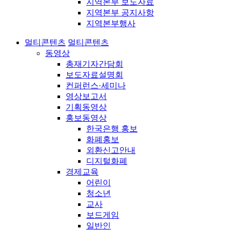
지역본부 보도자료
지역본부 공지사항
지역본부행사
멀티콘텐츠
멀티콘텐츠
동영상
총재기자간담회
보도자료설명회
컨퍼런스·세미나
영상보고서
기획동영상
홍보동영상
한국은행 홍보
화폐홍보
외환신고안내
디지털화폐
경제교육
어린이
청소년
교사
보드게임
일반인