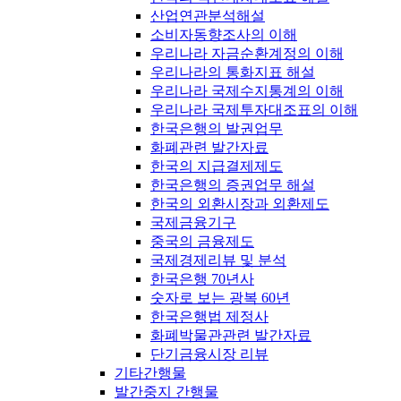
산업연관분석해설
소비자동향조사의 이해
우리나라 자금순환계정의 이해
우리나라의 통화지표 해설
우리나라 국제수지통계의 이해
우리나라 국제투자대조표의 이해
한국은행의 발권업무
화폐관련 발간자료
한국의 지급결제제도
한국은행의 증권업무 해설
한국의 외환시장과 외환제도
국제금융기구
중국의 금융제도
국제경제리뷰 및 분석
한국은행 70년사
숫자로 보는 광복 60년
한국은행법 제정사
화폐박물관관련 발간자료
단기금융시장 리뷰
기타간행물
발간중지 간행물