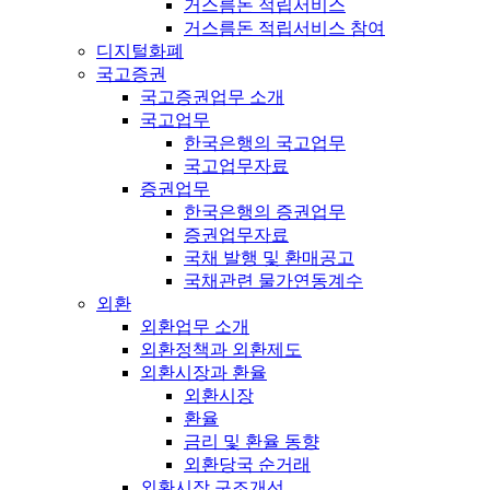
거스름돈 적립서비스
거스름돈 적립서비스 참여
디지털화폐
국고증권
국고증권업무 소개
국고업무
한국은행의 국고업무
국고업무자료
증권업무
한국은행의 증권업무
증권업무자료
국채 발행 및 환매공고
국채관련 물가연동계수
외환
외환업무 소개
외환정책과 외환제도
외환시장과 환율
외환시장
환율
금리 및 환율 동향
외환당국 순거래
외환시장 구조개선