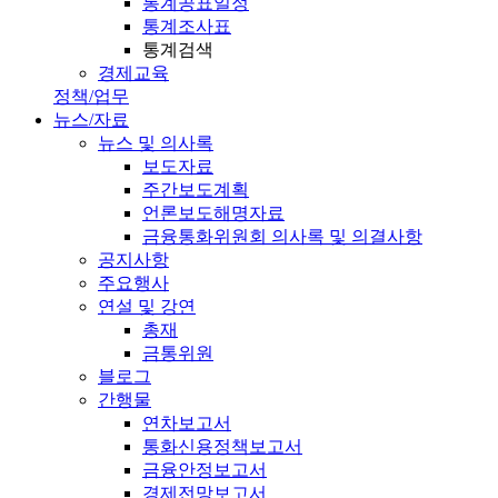
통계공표일정
통계조사표
통계검색
경제교육
정책/업무
뉴스/자료
뉴스 및 의사록
보도자료
주간보도계획
언론보도해명자료
금융통화위원회 의사록 및 의결사항
공지사항
주요행사
연설 및 강연
총재
금통위원
블로그
간행물
연차보고서
통화신용정책보고서
금융안정보고서
경제전망보고서