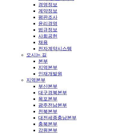
경영정보
계약정보
평판조사
윤리경영
법규정보
사회공헌
채용
전자계약시스템
오시는 길
본부
지역본부
인재개발원
지역본부
부산본부
대구경북본부
목포본부
광주전남본부
전북본부
대전세종충남본부
충북본부
강원본부