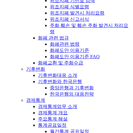
위조지폐 기번호 검색
위조지폐 식별요령
위조지폐 발견시 처리요령
위조지폐 신고서식
주화 훼손 및 훼손 주화 발견시 처리요
령
화폐 관련 법규
화폐관련 법령
화폐도안 이용기준
화폐도안 이용기준 FAQ
화폐교환 및 주화수급
기후변화
기후변화대응 소개
기후변화와 한국은행
중앙은행과 기후변화
한국은행의 대응전략
경제통계
경제통계업무 소개
경제통계 개요
주요통계 해설
통계공표일정
월간통계 공표일정