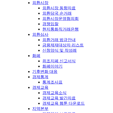
외환시장
외환시장 동향자료
외환당국 순거래
외환시장운영협의회
경쟁입찰
현지통화직거래은행
외환심사
외환거래 법규안내
금융제재대상자 리스트
신청양식 및 작성례
화폐
위조지폐 신고서식
화폐이야기
기후변화 대응
경제통계
통계조사표
경제교육
경제교육소식
경제교육 발간자료
경제교육 웹툰 다운로드
지역본부