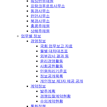
워싱턴주재원
프랑크푸르트사무소
동경사무소
런던사무소
북경사무소
홍콩주재원
상해주재원
업무별 정보
경영정보
국회 업무보고 자료
월별 대차대조표
외부감사 결과 등
윤리경영활동
사회공헌활동
민원처리기준표
정보공개목록
개인정보 제3자 제공 공개
계약정보
발주계획
경쟁입찰계약현황
수의계약현황
통화정책