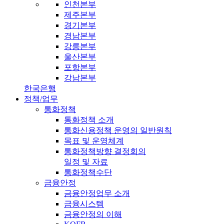
인천본부
제주본부
경기본부
경남본부
강릉본부
울산본부
포항본부
강남본부
한국은행
정책/업무
통화정책
통화정책 소개
통화신용정책 운영의 일반원칙
목표 및 운영체계
통화정책방향 결정회의
일정 및 자료
통화정책수단
금융안정
금융안정업무 소개
금융시스템
금융안정의 이해