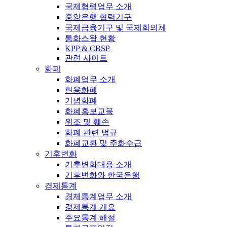
국제협력업무 소개
중앙은행 협력기구
국제금융기구 및 국제회의체
통화스왑 현황
KPP & CBSP
관련 사이트
화폐
화폐업무 소개
현용화폐
기념화폐
화폐홍보교육
위조 및 훼손
화폐 관련 법규
화폐교환 및 주화수급
기후변화
기후변화대응 소개
기후변화와 한국은행
경제통계
경제통계업무 소개
경제통계 개요
주요통계 해설