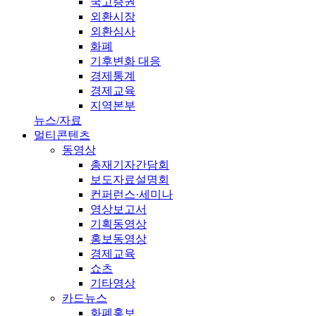
국고증권
외환시장
외환심사
화폐
기후변화 대응
경제통계
경제교육
지역본부
뉴스/자료
멀티콘텐츠
동영상
총재기자간담회
보도자료설명회
컨퍼런스·세미나
영상보고서
기획동영상
홍보동영상
경제교육
쇼츠
기타영상
카드뉴스
화폐홍보