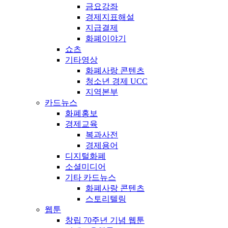
금요강좌
경제지표해설
지급결제
화폐이야기
쇼츠
기타영상
화폐사랑 콘텐츠
청소년 경제 UCC
지역본부
카드뉴스
화폐홍보
경제교육
복과사전
경제용어
디지털화폐
소셜미디어
기타 카드뉴스
화폐사랑 콘텐츠
스토리텔링
웹툰
창립 70주년 기념 웹툰