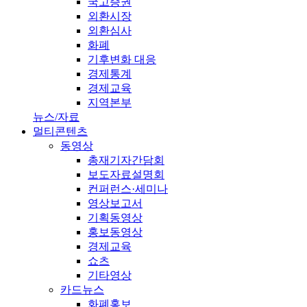
국고증권
외환시장
외환심사
화폐
기후변화 대응
경제통계
경제교육
지역본부
뉴스/자료
멀티콘텐츠
동영상
총재기자간담회
보도자료설명회
컨퍼런스·세미나
영상보고서
기획동영상
홍보동영상
경제교육
쇼츠
기타영상
카드뉴스
화폐홍보