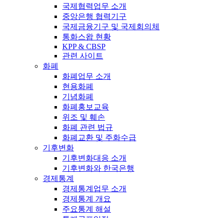
국제협력업무 소개
중앙은행 협력기구
국제금융기구 및 국제회의체
통화스왑 현황
KPP & CBSP
관련 사이트
화폐
화폐업무 소개
현용화폐
기념화폐
화폐홍보교육
위조 및 훼손
화폐 관련 법규
화폐교환 및 주화수급
기후변화
기후변화대응 소개
기후변화와 한국은행
경제통계
경제통계업무 소개
경제통계 개요
주요통계 해설