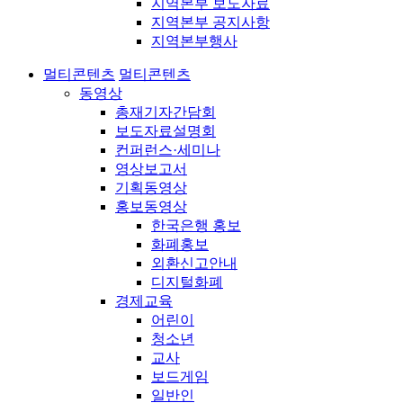
지역본부 보도자료
지역본부 공지사항
지역본부행사
멀티콘텐츠
멀티콘텐츠
동영상
총재기자간담회
보도자료설명회
컨퍼런스·세미나
영상보고서
기획동영상
홍보동영상
한국은행 홍보
화폐홍보
외환신고안내
디지털화폐
경제교육
어린이
청소년
교사
보드게임
일반인