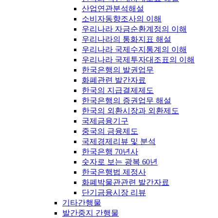
산업연관분석해설
소비자동향조사의 이해
우리나라 자금순환계정의 이해
우리나라의 통화지표 해설
우리나라 국제수지통계의 이해
우리나라 국제투자대조표의 이해
한국은행의 발권업무
화폐관련 발간자료
한국의 지급결제제도
한국은행의 증권업무 해설
한국의 외환시장과 외환제도
국제금융기구
중국의 금융제도
국제경제리뷰 및 분석
한국은행 70년사
숫자로 보는 광복 60년
한국은행법 제정사
화폐박물관관련 발간자료
단기금융시장 리뷰
기타간행물
발간중지 간행물