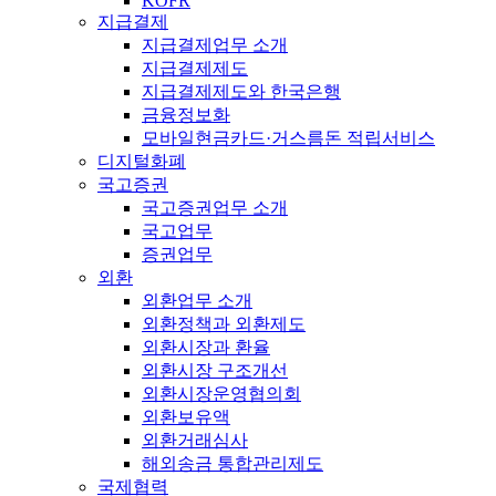
KOFR
지급결제
지급결제업무 소개
지급결제제도
지급결제제도와 한국은행
금융정보화
모바일현금카드·거스름돈 적립서비스
디지털화폐
국고증권
국고증권업무 소개
국고업무
증권업무
외환
외환업무 소개
외환정책과 외환제도
외환시장과 환율
외환시장 구조개선
외환시장운영협의회
외환보유액
외환거래심사
해외송금 통합관리제도
국제협력