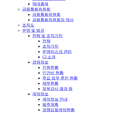
역대총재
금융통화위원회
금융통화위원회
금융통화위원회의 역사
조직도
운영 및 법규
전략 및 조직가치
전략
조직가치
운영리스크 관리
CI 소개
경영정보
인원현황
인건비 현황
주요 업무 추진 현황
재무현황
외부감사 결과 등
계약정보
계약정보 안내
발주계획
경쟁입찰계약현황