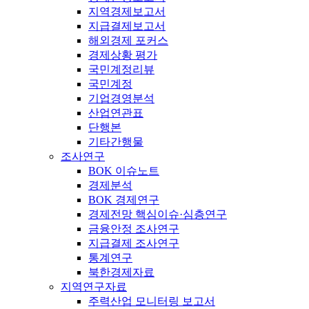
지역경제보고서
지급결제보고서
해외경제 포커스
경제상황 평가
국민계정리뷰
국민계정
기업경영분석
산업연관표
단행본
기타간행물
조사연구
BOK 이슈노트
경제분석
BOK 경제연구
경제전망 핵심이슈·심층연구
금융안정 조사연구
지급결제 조사연구
통계연구
북한경제자료
지역연구자료
주력산업 모니터링 보고서