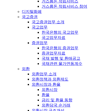
거스름돈 적립서비스
거스름돈 적립서비스 참여
디지털화폐
국고증권
국고증권업무 소개
국고업무
한국은행의 국고업무
국고업무자료
증권업무
한국은행의 증권업무
증권업무자료
국채 발행 및 환매공고
국채관련 물가연동계수
외환
외환업무 소개
외환정책과 외환제도
외환시장과 환율
외환시장
환율
금리 및 환율 동향
외환당국 순거래
외환시장 구조개선