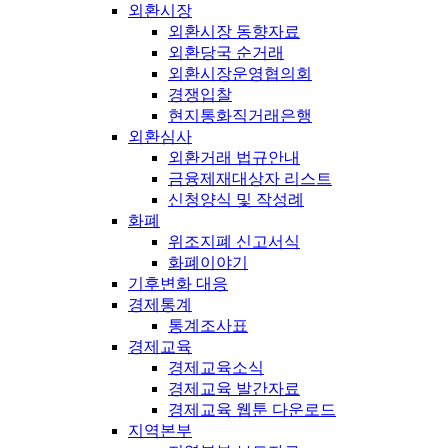
외환시장
외환시장 동향자료
외환당국 순거래
외환시장운영협의회
경쟁입찰
현지통화직거래은행
외환심사
외환거래 법규안내
금융제재대상자 리스트
신청양식 및 작성례
화폐
위조지폐 신고서식
화폐이야기
기후변화 대응
경제통계
통계조사표
경제교육
경제교육소식
경제교육 발간자료
경제교육 웹툰 다운로드
지역본부