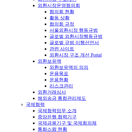
외환시장운영협의회
협의회 현황
활동 상황
협의회 규정
서울외환시장 행동규범
글로벌 외환시장행동규범
글로벌 규범 이행선언서
관련 사이트
외환시장 구조 개선 Portal
외환보유액
외환보유액의 의의
운용목표
운용현황
리스크관리
외환거래심사
해외송금 통합관리제도
국제협력
국제협력업무 소개
중앙은행 협력기구
국제금융기구 및 국제회의체
통화스왑 현황