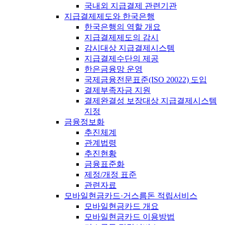
국내외 지급결제 관련기관
지급결제제도와 한국은행
한국은행의 역할 개요
지급결제제도의 감시
감시대상 지급결제시스템
지급결제수단의 제공
한은금융망 운영
국제금융전문표준(ISO 20022) 도입
결제부족자금 지원
결제완결성 보장대상 지급결제시스템
지정
금융정보화
추진체계
관계법령
추진현황
금융표준화
제정/개정 표준
관련자료
모바일현금카드·거스름돈 적립서비스
모바일현금카드 개요
모바일현금카드 이용방법