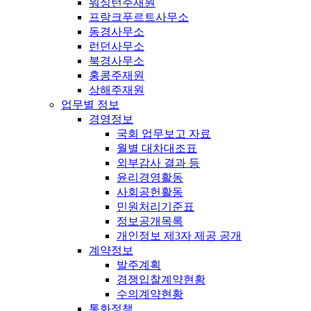
워싱턴주재원
프랑크푸르트사무소
동경사무소
런던사무소
북경사무소
홍콩주재원
상해주재원
업무별 정보
경영정보
국회 업무보고 자료
월별 대차대조표
외부감사 결과 등
윤리경영활동
사회공헌활동
민원처리기준표
정보공개목록
개인정보 제3자 제공 공개
계약정보
발주계획
경쟁입찰계약현황
수의계약현황
통화정책