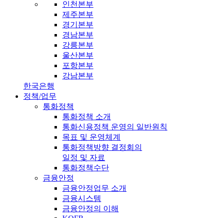
인천본부
제주본부
경기본부
경남본부
강릉본부
울산본부
포항본부
강남본부
한국은행
정책/업무
통화정책
통화정책 소개
통화신용정책 운영의 일반원칙
목표 및 운영체계
통화정책방향 결정회의
일정 및 자료
통화정책수단
금융안정
금융안정업무 소개
금융시스템
금융안정의 이해