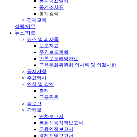
통계공표일정
통계조사표
통계검색
경제교육
정책/업무
뉴스/자료
뉴스 및 의사록
보도자료
주간보도계획
언론보도해명자료
금융통화위원회 의사록 및 의결사항
공지사항
주요행사
연설 및 강연
총재
금통위원
블로그
간행물
연차보고서
통화신용정책보고서
금융안정보고서
경제전망보고서