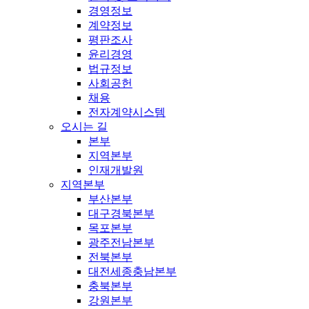
경영정보
계약정보
평판조사
윤리경영
법규정보
사회공헌
채용
전자계약시스템
오시는 길
본부
지역본부
인재개발원
지역본부
부산본부
대구경북본부
목포본부
광주전남본부
전북본부
대전세종충남본부
충북본부
강원본부