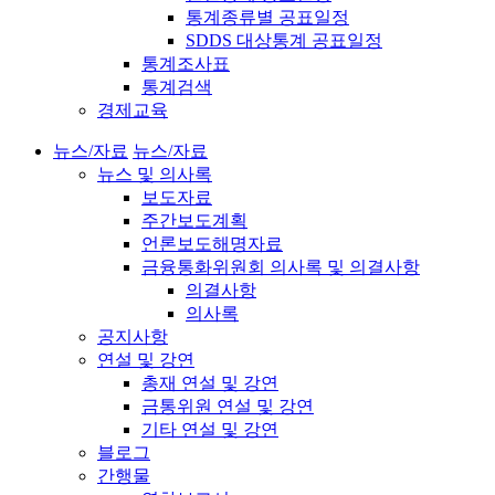
통계종류별 공표일정
SDDS 대상통계 공표일정
통계조사표
통계검색
경제교육
뉴스/자료
뉴스/자료
뉴스 및 의사록
보도자료
주간보도계획
언론보도해명자료
금융통화위원회 의사록 및 의결사항
의결사항
의사록
공지사항
연설 및 강연
총재 연설 및 강연
금통위원 연설 및 강연
기타 연설 및 강연
블로그
간행물