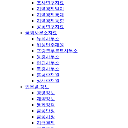
조사연구자료
지역경제일지
지역경제통계
지역경제동향
공동연구자료
국외사무소자료
뉴욕사무소
워싱턴주재원
프랑크푸르트사무소
동경사무소
런던사무소
북경사무소
홍콩주재원
상해주재원
업무별 정보
경영정보
계약정보
통화정책
금융안정
금융시장
지급결제