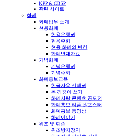
KPP & CBSP
관련 사이트
화폐
화폐업무 소개
현용화폐
현용은행권
현용주화
현용 화폐의 변천
화폐연대자료
기념화폐
기념은행권
기념주화
화폐홍보교육
현금사용 선택권
돈 깨끗이 쓰기
화폐사랑 콘텐츠 공모전
화폐홍보 리플릿/포스터
화폐홍보 동영상
화폐이야기
위조 및 훼손
위조방지장치