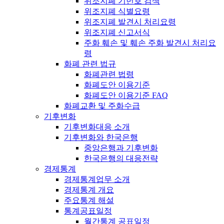
위조지폐 기번호 검색
위조지폐 식별요령
위조지폐 발견시 처리요령
위조지폐 신고서식
주화 훼손 및 훼손 주화 발견시 처리요
령
화폐 관련 법규
화폐관련 법령
화폐도안 이용기준
화폐도안 이용기준 FAQ
화폐교환 및 주화수급
기후변화
기후변화대응 소개
기후변화와 한국은행
중앙은행과 기후변화
한국은행의 대응전략
경제통계
경제통계업무 소개
경제통계 개요
주요통계 해설
통계공표일정
월간통계 공표일정