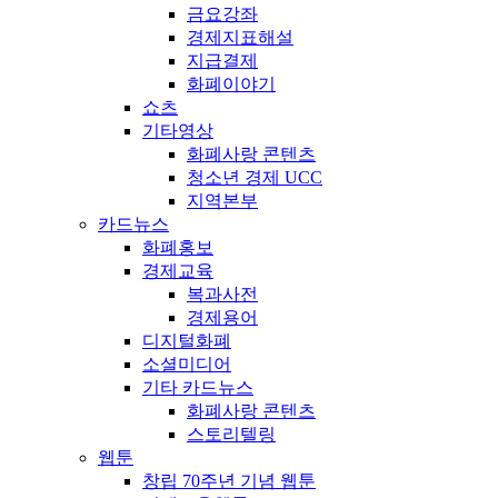
금요강좌
경제지표해설
지급결제
화폐이야기
쇼츠
기타영상
화폐사랑 콘텐츠
청소년 경제 UCC
지역본부
카드뉴스
화폐홍보
경제교육
복과사전
경제용어
디지털화폐
소셜미디어
기타 카드뉴스
화폐사랑 콘텐츠
스토리텔링
웹툰
창립 70주년 기념 웹툰