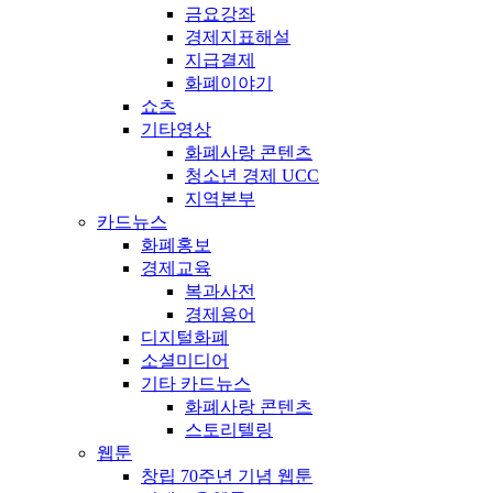
금요강좌
경제지표해설
지급결제
화폐이야기
쇼츠
기타영상
화폐사랑 콘텐츠
청소년 경제 UCC
지역본부
카드뉴스
화폐홍보
경제교육
복과사전
경제용어
디지털화폐
소셜미디어
기타 카드뉴스
화폐사랑 콘텐츠
스토리텔링
웹툰
창립 70주년 기념 웹툰