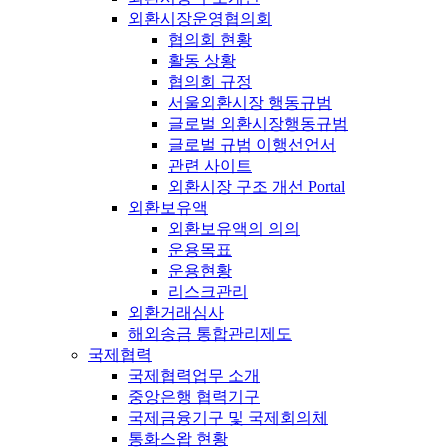
외환시장운영협의회
협의회 현황
활동 상황
협의회 규정
서울외환시장 행동규범
글로벌 외환시장행동규범
글로벌 규범 이행선언서
관련 사이트
외환시장 구조 개선 Portal
외환보유액
외환보유액의 의의
운용목표
운용현황
리스크관리
외환거래심사
해외송금 통합관리제도
국제협력
국제협력업무 소개
중앙은행 협력기구
국제금융기구 및 국제회의체
통화스왑 현황