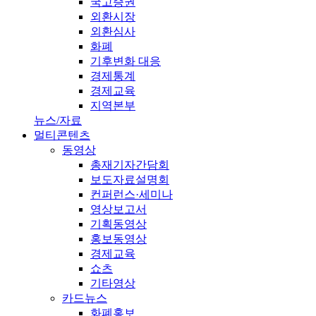
국고증권
외환시장
외환심사
화폐
기후변화 대응
경제통계
경제교육
지역본부
뉴스/자료
멀티콘텐츠
동영상
총재기자간담회
보도자료설명회
컨퍼런스·세미나
영상보고서
기획동영상
홍보동영상
경제교육
쇼츠
기타영상
카드뉴스
화폐홍보