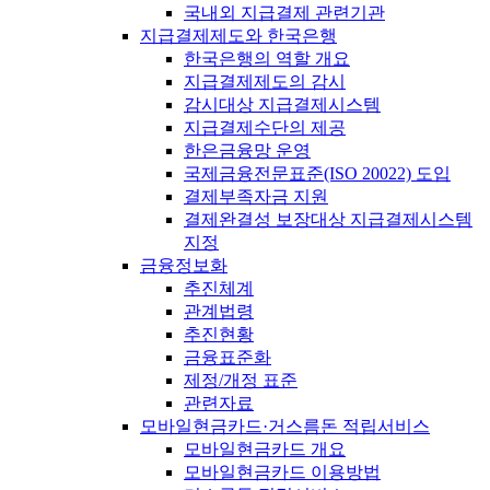
국내외 지급결제 관련기관
지급결제제도와 한국은행
한국은행의 역할 개요
지급결제제도의 감시
감시대상 지급결제시스템
지급결제수단의 제공
한은금융망 운영
국제금융전문표준(ISO 20022) 도입
결제부족자금 지원
결제완결성 보장대상 지급결제시스템
지정
금융정보화
추진체계
관계법령
추진현황
금융표준화
제정/개정 표준
관련자료
모바일현금카드·거스름돈 적립서비스
모바일현금카드 개요
모바일현금카드 이용방법