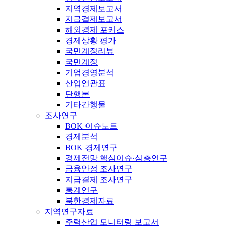
지역경제보고서
지급결제보고서
해외경제 포커스
경제상황 평가
국민계정리뷰
국민계정
기업경영분석
산업연관표
단행본
기타간행물
조사연구
BOK 이슈노트
경제분석
BOK 경제연구
경제전망 핵심이슈·심층연구
금융안정 조사연구
지급결제 조사연구
통계연구
북한경제자료
지역연구자료
주력산업 모니터링 보고서