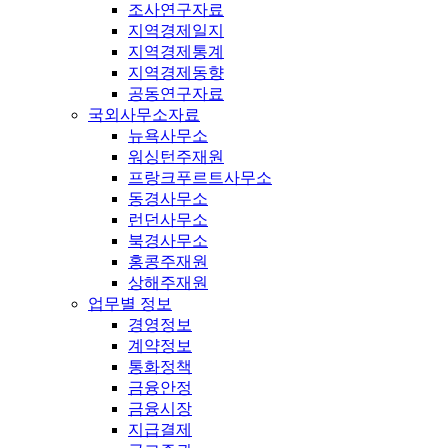
조사연구자료
지역경제일지
지역경제통계
지역경제동향
공동연구자료
국외사무소자료
뉴욕사무소
워싱턴주재원
프랑크푸르트사무소
동경사무소
런던사무소
북경사무소
홍콩주재원
상해주재원
업무별 정보
경영정보
계약정보
통화정책
금융안정
금융시장
지급결제