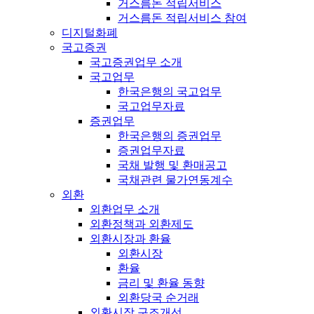
거스름돈 적립서비스
거스름돈 적립서비스 참여
디지털화폐
국고증권
국고증권업무 소개
국고업무
한국은행의 국고업무
국고업무자료
증권업무
한국은행의 증권업무
증권업무자료
국채 발행 및 환매공고
국채관련 물가연동계수
외환
외환업무 소개
외환정책과 외환제도
외환시장과 환율
외환시장
환율
금리 및 환율 동향
외환당국 순거래
외환시장 구조개선