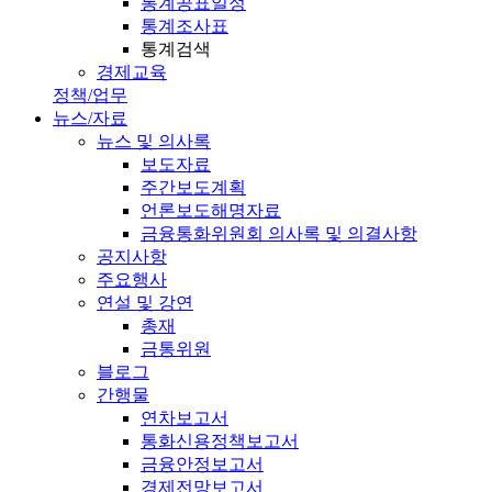
통계공표일정
통계조사표
통계검색
경제교육
정책/업무
뉴스/자료
뉴스 및 의사록
보도자료
주간보도계획
언론보도해명자료
금융통화위원회 의사록 및 의결사항
공지사항
주요행사
연설 및 강연
총재
금통위원
블로그
간행물
연차보고서
통화신용정책보고서
금융안정보고서
경제전망보고서