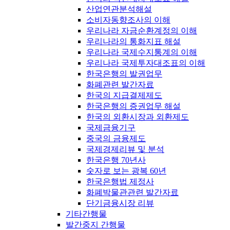
산업연관분석해설
소비자동향조사의 이해
우리나라 자금순환계정의 이해
우리나라의 통화지표 해설
우리나라 국제수지통계의 이해
우리나라 국제투자대조표의 이해
한국은행의 발권업무
화폐관련 발간자료
한국의 지급결제제도
한국은행의 증권업무 해설
한국의 외환시장과 외환제도
국제금융기구
중국의 금융제도
국제경제리뷰 및 분석
한국은행 70년사
숫자로 보는 광복 60년
한국은행법 제정사
화폐박물관관련 발간자료
단기금융시장 리뷰
기타간행물
발간중지 간행물