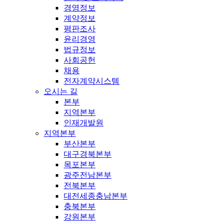
경영정보
계약정보
평판조사
윤리경영
법규정보
사회공헌
채용
전자계약시스템
오시는 길
본부
지역본부
인재개발원
지역본부
부산본부
대구경북본부
목포본부
광주전남본부
전북본부
대전세종충남본부
충북본부
강원본부