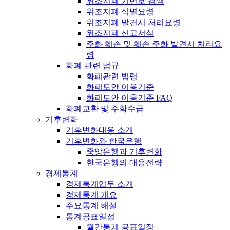
위조지폐 기번호 검색
위조지폐 식별요령
위조지폐 발견시 처리요령
위조지폐 신고서식
주화 훼손 및 훼손 주화 발견시 처리요
령
화폐 관련 법규
화폐관련 법령
화폐도안 이용기준
화폐도안 이용기준 FAQ
화폐교환 및 주화수급
기후변화
기후변화대응 소개
기후변화와 한국은행
중앙은행과 기후변화
한국은행의 대응전략
경제통계
경제통계업무 소개
경제통계 개요
주요통계 해설
통계공표일정
월간통계 공표일정