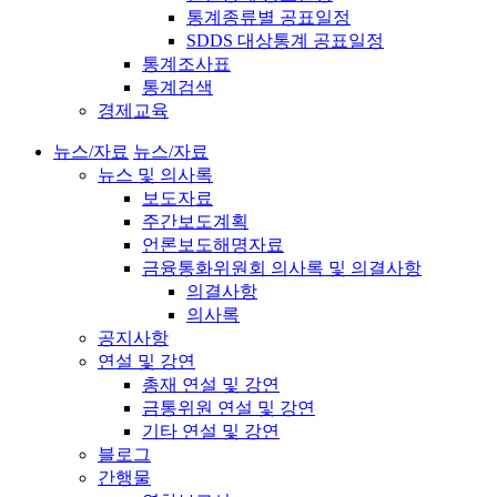
통계종류별 공표일정
SDDS 대상통계 공표일정
통계조사표
통계검색
경제교육
뉴스/자료
뉴스/자료
뉴스 및 의사록
보도자료
주간보도계획
언론보도해명자료
금융통화위원회 의사록 및 의결사항
의결사항
의사록
공지사항
연설 및 강연
총재 연설 및 강연
금통위원 연설 및 강연
기타 연설 및 강연
블로그
간행물