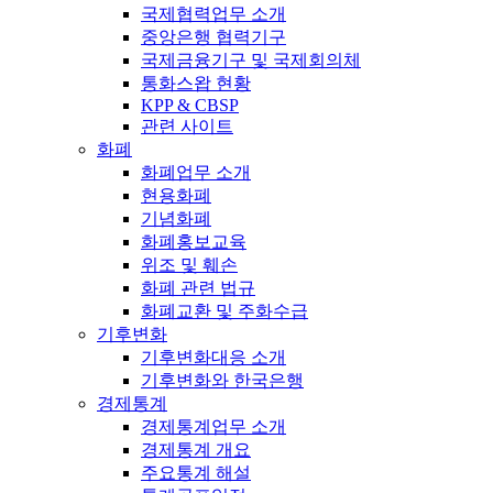
국제협력업무 소개
중앙은행 협력기구
국제금융기구 및 국제회의체
통화스왑 현황
KPP & CBSP
관련 사이트
화폐
화폐업무 소개
현용화폐
기념화폐
화폐홍보교육
위조 및 훼손
화폐 관련 법규
화폐교환 및 주화수급
기후변화
기후변화대응 소개
기후변화와 한국은행
경제통계
경제통계업무 소개
경제통계 개요
주요통계 해설