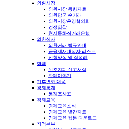
외환시장
외환시장 동향자료
외환당국 순거래
외환시장운영협의회
경쟁입찰
현지통화직거래은행
외환심사
외환거래 법규안내
금융제재대상자 리스트
신청양식 및 작성례
화폐
위조지폐 신고서식
화폐이야기
기후변화 대응
경제통계
통계조사표
경제교육
경제교육소식
경제교육 발간자료
경제교육 웹툰 다운로드
지역본부