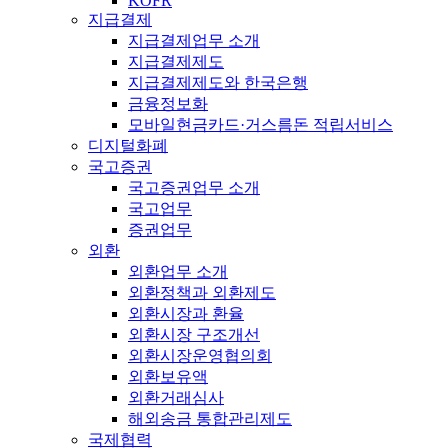
KOFR
지급결제
지급결제업무 소개
지급결제제도
지급결제제도와 한국은행
금융정보화
모바일현금카드·거스름돈 적립서비스
디지털화폐
국고증권
국고증권업무 소개
국고업무
증권업무
외환
외환업무 소개
외환정책과 외환제도
외환시장과 환율
외환시장 구조개선
외환시장운영협의회
외환보유액
외환거래심사
해외송금 통합관리제도
국제협력