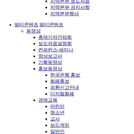
지역본부 보도자료
지역본부 공지사항
지역본부행사
멀티콘텐츠
멀티콘텐츠
동영상
총재기자간담회
보도자료설명회
컨퍼런스·세미나
영상보고서
기획동영상
홍보동영상
한국은행 홍보
화폐홍보
외환신고안내
디지털화폐
경제교육
어린이
청소년
교사
보드게임
일반인