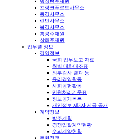
워싱턴주재원
프랑크푸르트사무소
동경사무소
런던사무소
북경사무소
홍콩주재원
상해주재원
업무별 정보
경영정보
국회 업무보고 자료
월별 대차대조표
외부감사 결과 등
윤리경영활동
사회공헌활동
민원처리기준표
정보공개목록
개인정보 제3자 제공 공개
계약정보
발주계획
경쟁입찰계약현황
수의계약현황
통화정책