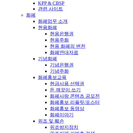
KPP & CBSP
관련 사이트
화폐
화폐업무 소개
현용화폐
현용은행권
현용주화
현용 화폐의 변천
화폐연대자료
기념화폐
기념은행권
기념주화
화폐홍보교육
현금사용 선택권
돈 깨끗이 쓰기
화폐사랑 콘텐츠 공모전
화폐홍보 리플릿/포스터
화폐홍보 동영상
화폐이야기
위조 및 훼손
위조방지장치