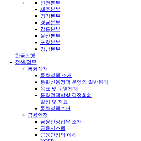
인천본부
제주본부
경기본부
경남본부
강릉본부
울산본부
포항본부
강남본부
한국은행
정책/업무
통화정책
통화정책 소개
통화신용정책 운영의 일반원칙
목표 및 운영체계
통화정책방향 결정회의
일정 및 자료
통화정책수단
금융안정
금융안정업무 소개
금융시스템
금융안정의 이해