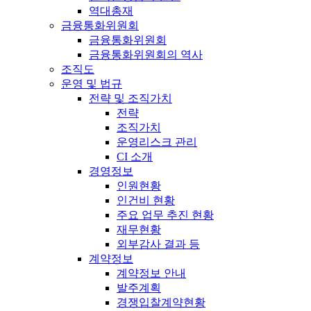
역대총재
금융통화위원회
금융통화위원회
금융통화위원회의 역사
조직도
운영 및 법규
전략 및 조직가치
전략
조직가치
운영리스크 관리
CI 소개
경영정보
인원현황
인건비 현황
주요 업무 추진 현황
재무현황
외부감사 결과 등
계약정보
계약정보 안내
발주계획
경쟁입찰계약현황