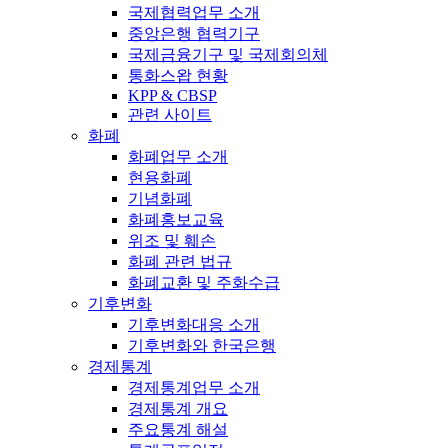
국제협력업무 소개
중앙은행 협력기구
국제금융기구 및 국제회의체
통화스왑 현황
KPP & CBSP
관련 사이트
화폐
화폐업무 소개
현용화폐
기념화폐
화폐홍보교육
위조 및 훼손
화폐 관련 법규
화폐교환 및 주화수급
기후변화
기후변화대응 소개
기후변화와 한국은행
경제통계
경제통계업무 소개
경제통계 개요
주요통계 해설