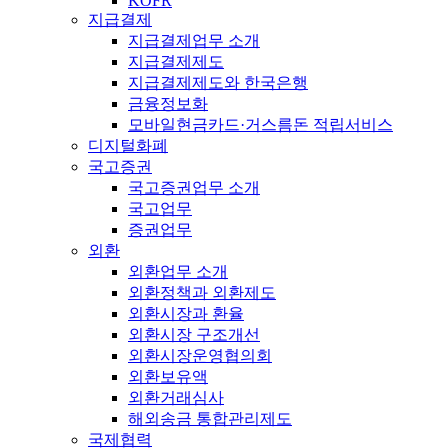
KOFR
지급결제
지급결제업무 소개
지급결제제도
지급결제제도와 한국은행
금융정보화
모바일현금카드·거스름돈 적립서비스
디지털화폐
국고증권
국고증권업무 소개
국고업무
증권업무
외환
외환업무 소개
외환정책과 외환제도
외환시장과 환율
외환시장 구조개선
외환시장운영협의회
외환보유액
외환거래심사
해외송금 통합관리제도
국제협력