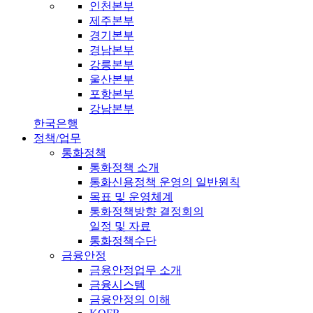
인천본부
제주본부
경기본부
경남본부
강릉본부
울산본부
포항본부
강남본부
한국은행
정책/업무
통화정책
통화정책 소개
통화신용정책 운영의 일반원칙
목표 및 운영체계
통화정책방향 결정회의
일정 및 자료
통화정책수단
금융안정
금융안정업무 소개
금융시스템
금융안정의 이해