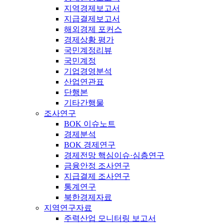
지역경제보고서
지급결제보고서
해외경제 포커스
경제상황 평가
국민계정리뷰
국민계정
기업경영분석
산업연관표
단행본
기타간행물
조사연구
BOK 이슈노트
경제분석
BOK 경제연구
경제전망 핵심이슈·심층연구
금융안정 조사연구
지급결제 조사연구
통계연구
북한경제자료
지역연구자료
주력산업 모니터링 보고서