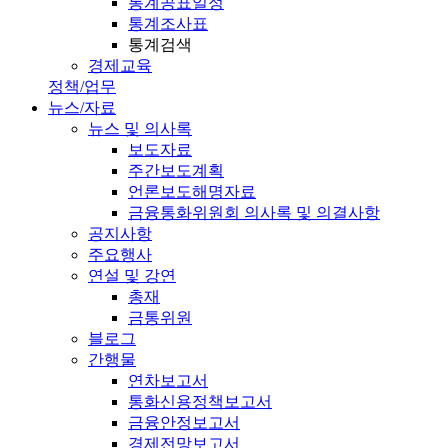
통계공표일정
통계조사표
통계검색
경제교육
정책/업무
뉴스/자료
뉴스 및 의사록
보도자료
주간보도계획
언론보도해명자료
금융통화위원회 의사록 및 의결사항
공지사항
주요행사
연설 및 강연
총재
금통위원
블로그
간행물
연차보고서
통화신용정책보고서
금융안정보고서
경제전망보고서