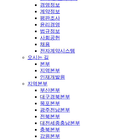
경영정보
계약정보
평판조사
윤리경영
법규정보
사회공헌
채용
전자계약시스템
오시는 길
본부
지역본부
인재개발원
지역본부
부산본부
대구경북본부
목포본부
광주전남본부
전북본부
대전세종충남본부
충북본부
강원본부