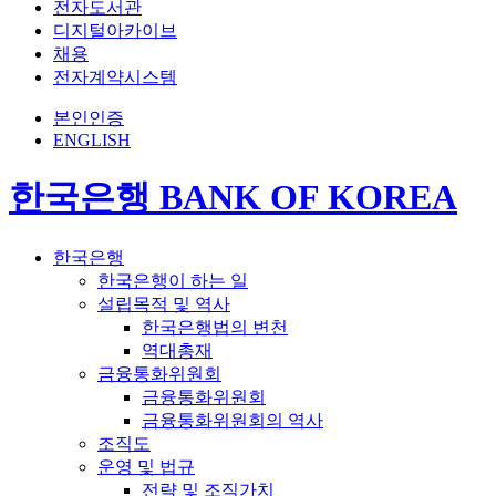
전자도서관
디지털아카이브
채용
전자계약시스템
본인인증
ENGLISH
한국은행 BANK OF KOREA
한국은행
한국은행이 하는 일
설립목적 및 역사
한국은행법의 변천
역대총재
금융통화위원회
금융통화위원회
금융통화위원회의 역사
조직도
운영 및 법규
전략 및 조직가치