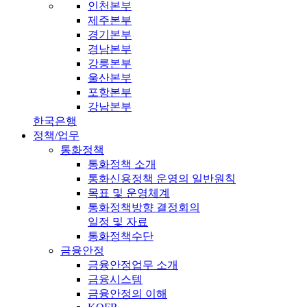
인천본부
제주본부
경기본부
경남본부
강릉본부
울산본부
포항본부
강남본부
한국은행
정책/업무
통화정책
통화정책 소개
통화신용정책 운영의 일반원칙
목표 및 운영체계
통화정책방향 결정회의
일정 및 자료
통화정책수단
금융안정
금융안정업무 소개
금융시스템
금융안정의 이해