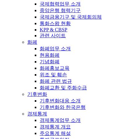
국제협력업무 소개
중앙은행 협력기구
국제금융기구 및 국제회의체
통화스왑 현황
KPP & CBSP
관련 사이트
화폐
화폐업무 소개
현용화폐
기념화폐
화폐홍보교육
위조 및 훼손
화폐 관련 법규
화폐교환 및 주화수급
기후변화
기후변화대응 소개
기후변화와 한국은행
경제통계
경제통계업무 소개
경제통계 개요
주요통계 해설