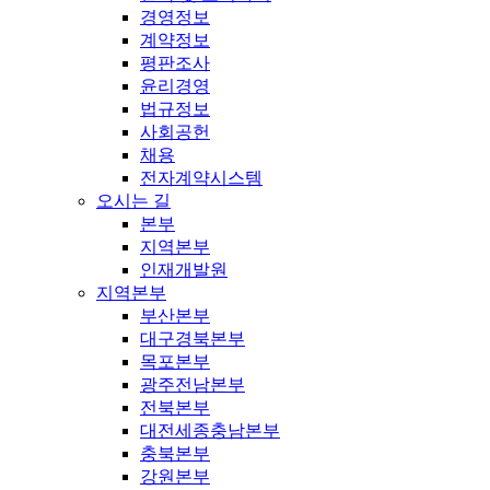
경영정보
계약정보
평판조사
윤리경영
법규정보
사회공헌
채용
전자계약시스템
오시는 길
본부
지역본부
인재개발원
지역본부
부산본부
대구경북본부
목포본부
광주전남본부
전북본부
대전세종충남본부
충북본부
강원본부