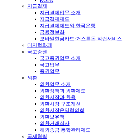
KOFR
지급결제
지급결제업무 소개
지급결제제도
지급결제제도와 한국은행
금융정보화
모바일현금카드·거스름돈 적립서비스
디지털화폐
국고증권
국고증권업무 소개
국고업무
증권업무
외환
외환업무 소개
외환정책과 외환제도
외환시장과 환율
외환시장 구조개선
외환시장운영협의회
외환보유액
외환거래심사
해외송금 통합관리제도
국제협력