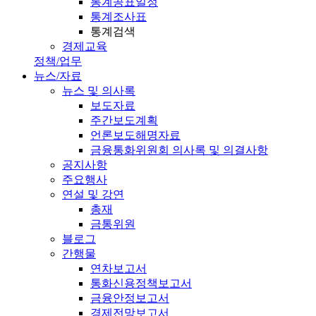
통계공표일정
통계조사표
통계검색
경제교육
정책/업무
뉴스/자료
뉴스 및 의사록
보도자료
주간보도계획
언론보도해명자료
금융통화위원회 의사록 및 의결사항
공지사항
주요행사
연설 및 강연
총재
금통위원
블로그
간행물
연차보고서
통화신용정책보고서
금융안정보고서
경제전망보고서