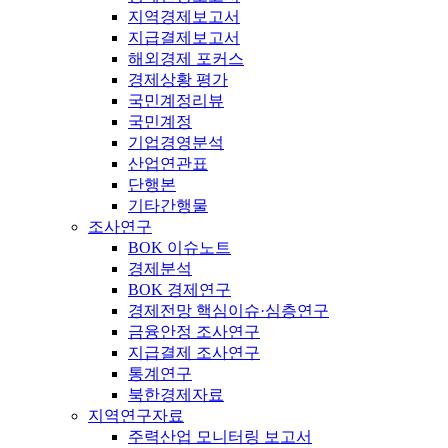
지역경제보고서
지급결제보고서
해외경제 포커스
경제상황 평가
국민계정리뷰
국민계정
기업경영분석
산업연관표
단행본
기타간행물
조사연구
BOK 이슈노트
경제분석
BOK 경제연구
경제전망 핵심이슈·심층연구
금융안정 조사연구
지급결제 조사연구
통계연구
북한경제자료
지역연구자료
주력산업 모니터링 보고서