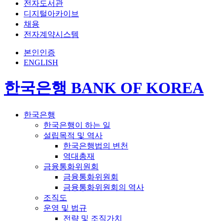
전자도서관
디지털아카이브
채용
전자계약시스템
본인인증
ENGLISH
한국은행 BANK OF KOREA
한국은행
한국은행이 하는 일
설립목적 및 역사
한국은행법의 변천
역대총재
금융통화위원회
금융통화위원회
금융통화위원회의 역사
조직도
운영 및 법규
전략 및 조직가치