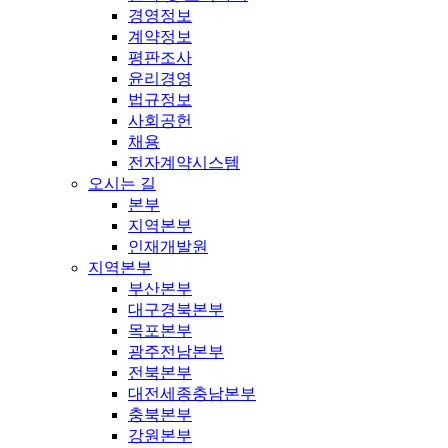
경영정보
계약정보
평판조사
윤리경영
법규정보
사회공헌
채용
전자계약시스템
오시는 길
본부
지역본부
인재개발원
지역본부
부산본부
대구경북본부
목포본부
광주전남본부
전북본부
대전세종충남본부
충북본부
강원본부