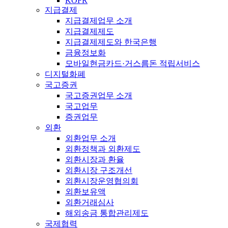
KOFR
지급결제
지급결제업무 소개
지급결제제도
지급결제제도와 한국은행
금융정보화
모바일현금카드·거스름돈 적립서비스
디지털화폐
국고증권
국고증권업무 소개
국고업무
증권업무
외환
외환업무 소개
외환정책과 외환제도
외환시장과 환율
외환시장 구조개선
외환시장운영협의회
외환보유액
외환거래심사
해외송금 통합관리제도
국제협력