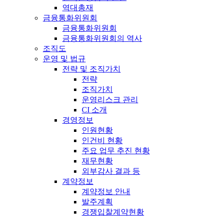
역대총재
금융통화위원회
금융통화위원회
금융통화위원회의 역사
조직도
운영 및 법규
전략 및 조직가치
전략
조직가치
운영리스크 관리
CI 소개
경영정보
인원현황
인건비 현황
주요 업무 추진 현황
재무현황
외부감사 결과 등
계약정보
계약정보 안내
발주계획
경쟁입찰계약현황