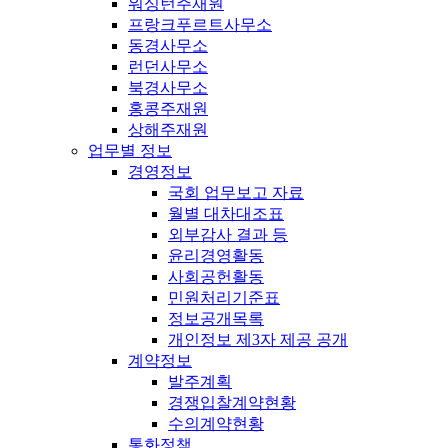
워싱턴주재원
프랑크푸르트사무소
동경사무소
런던사무소
북경사무소
홍콩주재원
상해주재원
업무별 정보
경영정보
국회 업무보고 자료
월별 대차대조표
외부감사 결과 등
윤리경영활동
사회공헌활동
민원처리기준표
정보공개목록
개인정보 제3자 제공 공개
계약정보
발주계획
경쟁입찰계약현황
수의계약현황
통화정책