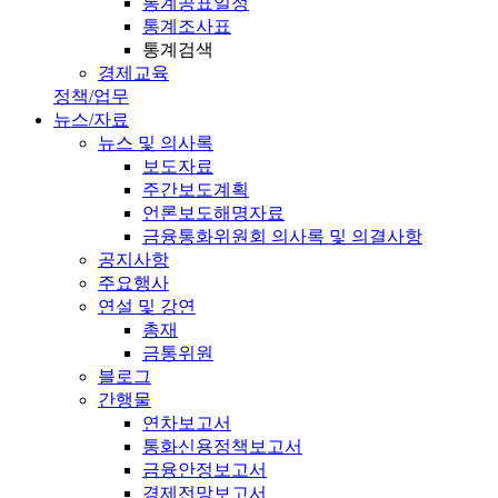
통계공표일정
통계조사표
통계검색
경제교육
정책/업무
뉴스/자료
뉴스 및 의사록
보도자료
주간보도계획
언론보도해명자료
금융통화위원회 의사록 및 의결사항
공지사항
주요행사
연설 및 강연
총재
금통위원
블로그
간행물
연차보고서
통화신용정책보고서
금융안정보고서
경제전망보고서