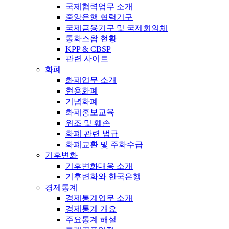
국제협력업무 소개
중앙은행 협력기구
국제금융기구 및 국제회의체
통화스왑 현황
KPP & CBSP
관련 사이트
화폐
화폐업무 소개
현용화폐
기념화폐
화폐홍보교육
위조 및 훼손
화폐 관련 법규
화폐교환 및 주화수급
기후변화
기후변화대응 소개
기후변화와 한국은행
경제통계
경제통계업무 소개
경제통계 개요
주요통계 해설