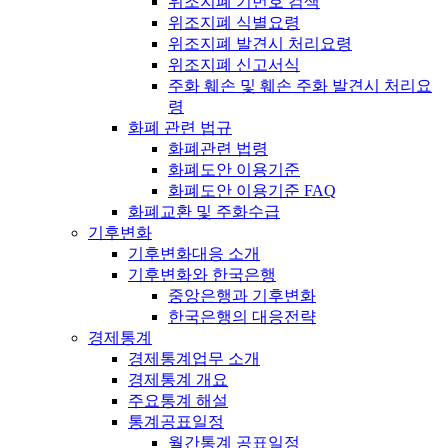
위조지폐 기번호 검색
위조지폐 식별요령
위조지폐 발견시 처리요령
위조지폐 신고서식
주화 훼손 및 훼손 주화 발견시 처리요
령
화폐 관련 법규
화폐관련 법령
화폐도안 이용기준
화폐도안 이용기준 FAQ
화폐교환 및 주화수급
기후변화
기후변화대응 소개
기후변화와 한국은행
중앙은행과 기후변화
한국은행의 대응전략
경제통계
경제통계업무 소개
경제통계 개요
주요통계 해설
통계공표일정
월간통계 공표일정