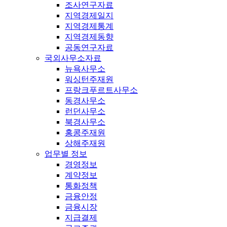
조사연구자료
지역경제일지
지역경제통계
지역경제동향
공동연구자료
국외사무소자료
뉴욕사무소
워싱턴주재원
프랑크푸르트사무소
동경사무소
런던사무소
북경사무소
홍콩주재원
상해주재원
업무별 정보
경영정보
계약정보
통화정책
금융안정
금융시장
지급결제