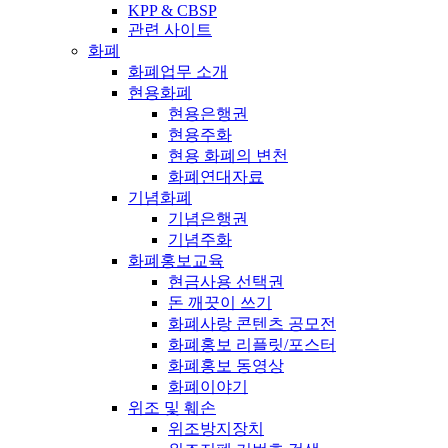
KPP & CBSP
관련 사이트
화폐
화폐업무 소개
현용화폐
현용은행권
현용주화
현용 화폐의 변천
화폐연대자료
기념화폐
기념은행권
기념주화
화폐홍보교육
현금사용 선택권
돈 깨끗이 쓰기
화폐사랑 콘텐츠 공모전
화폐홍보 리플릿/포스터
화폐홍보 동영상
화폐이야기
위조 및 훼손
위조방지장치