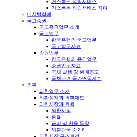
거스름돈 적립서비스
거스름돈 적립서비스 참여
디지털화폐
국고증권
국고증권업무 소개
국고업무
한국은행의 국고업무
국고업무자료
증권업무
한국은행의 증권업무
증권업무자료
국채 발행 및 환매공고
국채관련 물가연동계수
외환
외환업무 소개
외환정책과 외환제도
외환시장과 환율
외환시장
환율
금리 및 환율 동향
외환당국 순거래
외환시장 구조개선