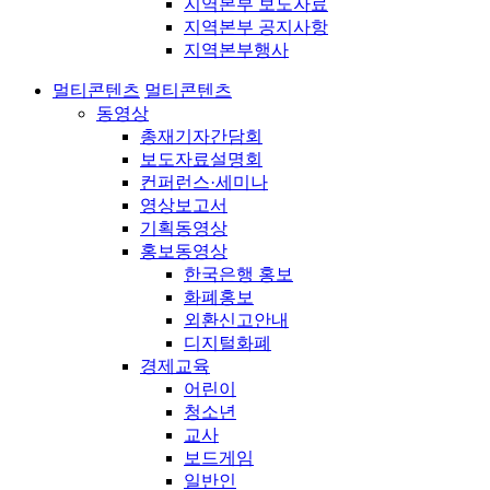
지역본부 보도자료
지역본부 공지사항
지역본부행사
멀티콘텐츠
멀티콘텐츠
동영상
총재기자간담회
보도자료설명회
컨퍼런스·세미나
영상보고서
기획동영상
홍보동영상
한국은행 홍보
화폐홍보
외환신고안내
디지털화폐
경제교육
어린이
청소년
교사
보드게임
일반인