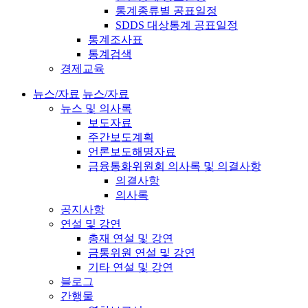
통계종류별 공표일정
SDDS 대상통계 공표일정
통계조사표
통계검색
경제교육
뉴스/자료
뉴스/자료
뉴스 및 의사록
보도자료
주간보도계획
언론보도해명자료
금융통화위원회 의사록 및 의결사항
의결사항
의사록
공지사항
연설 및 강연
총재 연설 및 강연
금통위원 연설 및 강연
기타 연설 및 강연
블로그
간행물