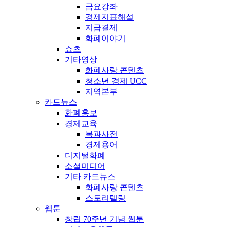
금요강좌
경제지표해설
지급결제
화폐이야기
쇼츠
기타영상
화폐사랑 콘텐츠
청소년 경제 UCC
지역본부
카드뉴스
화폐홍보
경제교육
복과사전
경제용어
디지털화폐
소셜미디어
기타 카드뉴스
화폐사랑 콘텐츠
스토리텔링
웹툰
창립 70주년 기념 웹툰