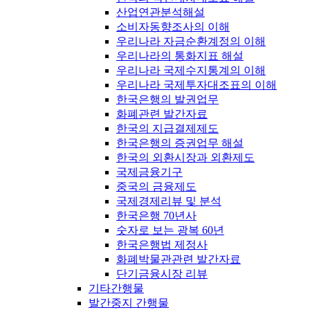
산업연관분석해설
소비자동향조사의 이해
우리나라 자금순환계정의 이해
우리나라의 통화지표 해설
우리나라 국제수지통계의 이해
우리나라 국제투자대조표의 이해
한국은행의 발권업무
화폐관련 발간자료
한국의 지급결제제도
한국은행의 증권업무 해설
한국의 외환시장과 외환제도
국제금융기구
중국의 금융제도
국제경제리뷰 및 분석
한국은행 70년사
숫자로 보는 광복 60년
한국은행법 제정사
화폐박물관관련 발간자료
단기금융시장 리뷰
기타간행물
발간중지 간행물