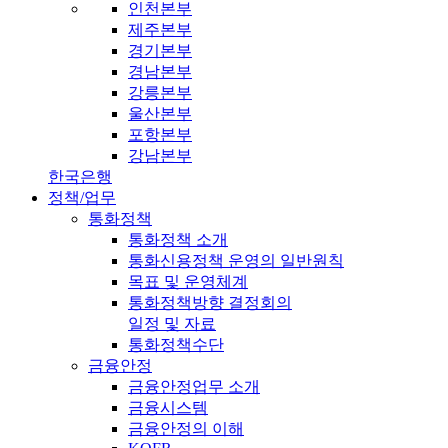
인천본부
제주본부
경기본부
경남본부
강릉본부
울산본부
포항본부
강남본부
한국은행
정책/업무
통화정책
통화정책 소개
통화신용정책 운영의 일반원칙
목표 및 운영체계
통화정책방향 결정회의
일정 및 자료
통화정책수단
금융안정
금융안정업무 소개
금융시스템
금융안정의 이해