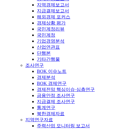
지역경제보고서
지급결제보고서
해외경제 포커스
경제상황 평가
국민계정리뷰
국민계정
기업경영분석
산업연관표
단행본
기타간행물
조사연구
BOK 이슈노트
경제분석
BOK 경제연구
경제전망 핵심이슈·심층연구
금융안정 조사연구
지급결제 조사연구
통계연구
북한경제자료
지역연구자료
주력산업 모니터링 보고서