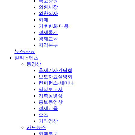
국고증권
외환시장
외환심사
화폐
기후변화 대응
경제통계
경제교육
지역본부
뉴스/자료
멀티콘텐츠
동영상
총재기자간담회
보도자료설명회
컨퍼런스·세미나
영상보고서
기획동영상
홍보동영상
경제교육
쇼츠
기타영상
카드뉴스
화폐홍보