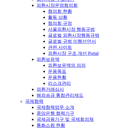
외환시장운영협의회
협의회 현황
활동 상황
협의회 규정
서울외환시장 행동규범
글로벌 외환시장행동규범
글로벌 규범 이행선언서
관련 사이트
외환시장 구조 개선 Portal
외환보유액
외환보유액의 의의
운용목표
운용현황
리스크관리
외환거래심사
해외송금 통합관리제도
국제협력
국제협력업무 소개
중앙은행 협력기구
국제금융기구 및 국제회의체
통화스왑 현황