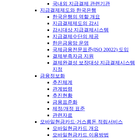
국내외 지급결제 관련기관
지급결제제도와 한국은행
한국은행의 역할 개요
지급결제제도의 감시
감시대상 지급결제시스템
지급결제수단의 제공
한은금융망 운영
국제금융전문표준(ISO 20022) 도입
결제부족자금 지원
결제완결성 보장대상 지급결제시스템
지정
금융정보화
추진체계
관계법령
추진현황
금융표준화
제정/개정 표준
관련자료
모바일현금카드·거스름돈 적립서비스
모바일현금카드 개요
모바일현금카드 이용방법