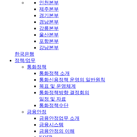
인천본부
제주본부
경기본부
경남본부
강릉본부
울산본부
포항본부
강남본부
한국은행
정책/업무
통화정책
통화정책 소개
통화신용정책 운영의 일반원칙
목표 및 운영체계
통화정책방향 결정회의
일정 및 자료
통화정책수단
금융안정
금융안정업무 소개
금융시스템
금융안정의 이해