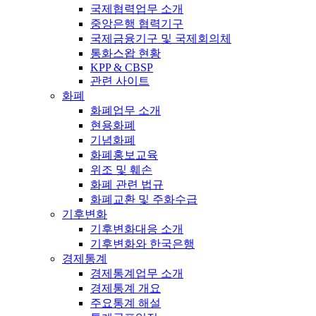
국제협력업무 소개
중앙은행 협력기구
국제금융기구 및 국제회의체
통화스왑 현황
KPP & CBSP
관련 사이트
화폐
화폐업무 소개
현용화폐
기념화폐
화폐홍보교육
위조 및 훼손
화폐 관련 법규
화폐교환 및 주화수급
기후변화
기후변화대응 소개
기후변화와 한국은행
경제통계
경제통계업무 소개
경제통계 개요
주요통계 해설