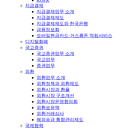
KOFR
지급결제
지급결제업무 소개
지급결제제도
지급결제제도와 한국은행
금융정보화
모바일현금카드·거스름돈 적립서비스
디지털화폐
국고증권
국고증권업무 소개
국고업무
증권업무
외환
외환업무 소개
외환정책과 외환제도
외환시장과 환율
외환시장 구조개선
외환시장운영협의회
외환보유액
외환거래심사
해외송금 통합관리제도
국제협력