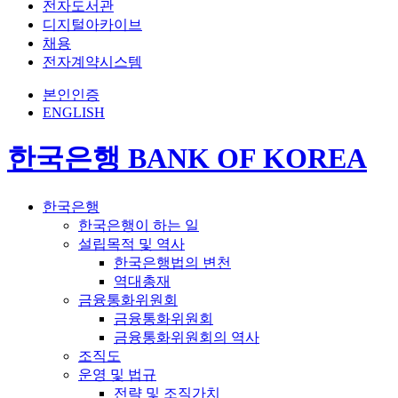
전자도서관
디지털아카이브
채용
전자계약시스템
본인인증
ENGLISH
한국은행 BANK OF KOREA
한국은행
한국은행이 하는 일
설립목적 및 역사
한국은행법의 변천
역대총재
금융통화위원회
금융통화위원회
금융통화위원회의 역사
조직도
운영 및 법규
전략 및 조직가치