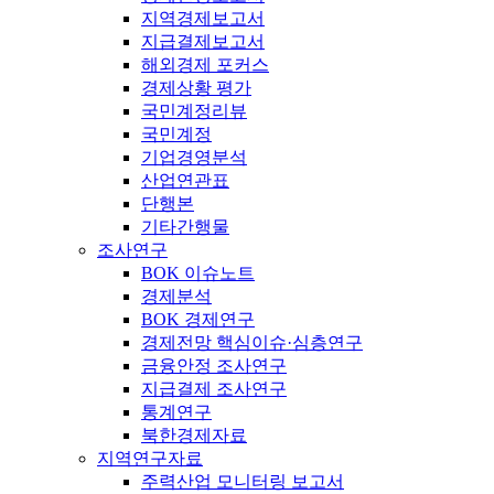
지역경제보고서
지급결제보고서
해외경제 포커스
경제상황 평가
국민계정리뷰
국민계정
기업경영분석
산업연관표
단행본
기타간행물
조사연구
BOK 이슈노트
경제분석
BOK 경제연구
경제전망 핵심이슈·심층연구
금융안정 조사연구
지급결제 조사연구
통계연구
북한경제자료
지역연구자료
주력산업 모니터링 보고서