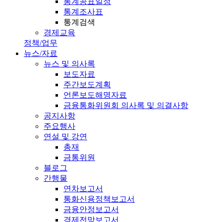
통계공표일정
통계조사표
통계검색
경제교육
정책/업무
뉴스/자료
뉴스 및 의사록
보도자료
주간보도계획
언론보도해명자료
금융통화위원회 의사록 및 의결사항
공지사항
주요행사
연설 및 강연
총재
금통위원
블로그
간행물
연차보고서
통화신용정책보고서
금융안정보고서
경제전망보고서