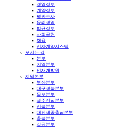
경영정보
계약정보
평판조사
윤리경영
법규정보
사회공헌
채용
전자계약시스템
오시는 길
본부
지역본부
인재개발원
지역본부
부산본부
대구경북본부
목포본부
광주전남본부
전북본부
대전세종충남본부
충북본부
강원본부